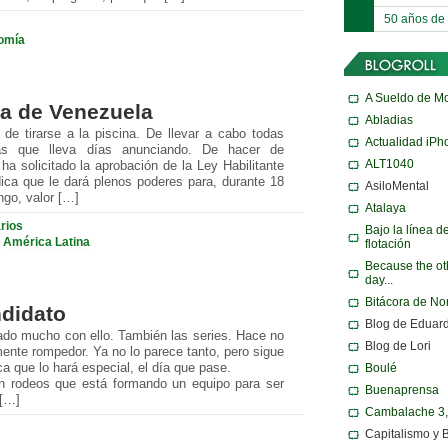
50 años de
omía
A Sueldo de M
ta de Venezuela
Abladias
de tirarse a la piscina. De llevar a cabo todas
Actualidad iPh
ias que lleva días anunciando. De hacer de
ALT1040
ha solicitado la aprobación de la Ley Habilitante
ídica que le dará plenos poderes para, durante 18
AsiloMental
ngo, valor […]
Atalaya
rios
Bajo la línea d
·
América Latina
flotación
Because the ot
day...
Bitácora de N
didato
Blog de Eduar
ado mucho con ello. También las series. Hace no
Blog de Lori
nte rompedor. Ya no lo parece tanto, pero sigue
a que lo hará especial, el día que pase.
Boulé
 rodeos que está formando un equipo para ser
Buenaprensa
 […]
Cambalache 3
Capitalismo y 