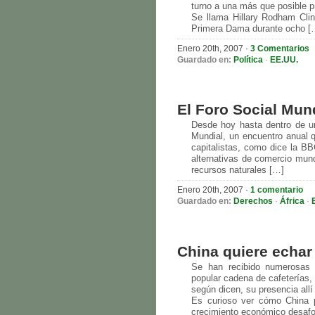
turno a una más que posible p
Se llama Hillary Rodham Cli
Primera Dama durante ocho [
Enero 20th, 2007
·
3 Comentarios
Guardado en:
Política
·
EE.UU.
El Foro Social Mund
Desde hoy hasta dentro de u
Mundial, un encuentro anual 
capitalistas, como dice la BB
alternativas de comercio mund
recursos naturales […]
Enero 20th, 2007
·
1 comentario
Guardado en:
Derechos
·
África
·
China quiere echar
Se han recibido numerosas 
popular cadena de cafeterías, 
según dicen, su presencia allí 
Es curioso ver cómo China 
crecimiento económico desafo