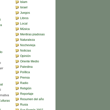
Islam
Israel
Juegos
Libros
G
Local
ra
Música
Mentiras piadosas
Naturaleza
Nochevieja
Noticias
do
Opinión
Oriente Medio
o
Palestina
qer
Política
Prensa
Radio
ual
Religión
l
Reportaje
rnativa
Resumen del año
Culturas
Rusia
y
San Fermín 2007