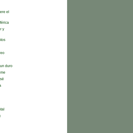
ere el
férica
r y
ntos
reo
n un duro
r me
 sé
a
tal
g