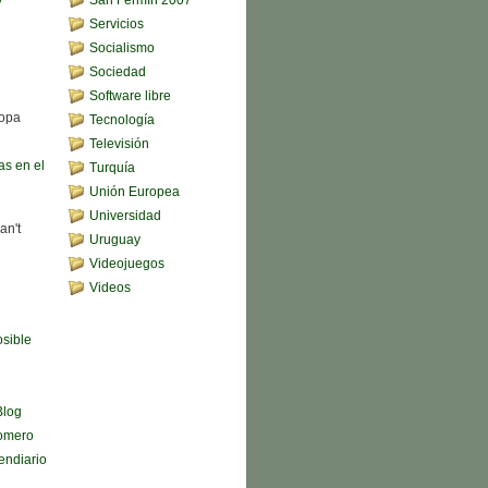
Servicios
Socialismo
Sociedad
Software libre
sopa
Tecnología
Televisión
s en el
Turquía
Unión Europea
Universidad
an't
Uruguay
Videojuegos
Videos
sible
Blog
omero
endiario