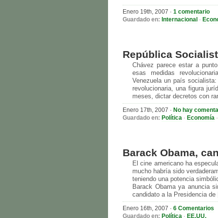
Enero 19th, 2007
·
1 comentario
Guardado en:
Internacional
·
Econ
República Socialis
Chávez parece estar a punto 
esas medidas revolucionar
Venezuela un país socialista: 
revolucionaria, una figura jur
meses, dictar decretos con ra
Enero 17th, 2007
·
No hay comenta
Guardado en:
Política
·
Economía
Barack Obama, can
El cine americano ha especul
mucho habría sido verdaderame
teniendo una potencia simbólic
Barack Obama ya anuncia sin
candidato a la Presidencia de
Enero 16th, 2007
·
6 Comentarios
Guardado en:
Política
·
EE.UU.