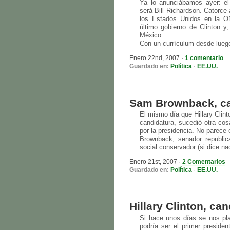
Ya lo anunciábamos ayer: el 
será Bill Richardson. Catorc
los Estados Unidos en la O
último gobierno de Clinton 
México.
Con un currículum desde lue
Enero 22nd, 2007
·
1 comentario
Guardado en:
Política
·
EE.UU.
Sam Brownback, ca
El mismo día que Hillary Clin
candidatura, sucedió otra c
por la presidencia. No parece e
Brownback, senador republi
social conservador (si dice na
Enero 21st, 2007
·
2 Comentarios
Guardado en:
Política
·
EE.UU.
Hillary Clinton, ca
Si hace unos días se nos plan
podría ser el primer presiden