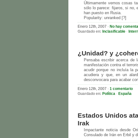
Últimamente vemos cosas tan 
sólo lo parece: fijaros, si n
han puesto en Rusia.
Popularity: unranked [?]
Enero 12th, 2007
·
No hay comenta
Guardado en:
Inclasificable
·
Inter
¿Unidad? y ¿cohere
Pensaba escribir acerca de l
manifestación contra el terro
acudir porque no incluía la p
acudiera y que, en un alard
desconvocara para acabar co
Enero 12th, 2007
·
1 comentario
Guardado en:
Política
·
España
Estados Unidos ata
Irak
Impactante noticia desde O
Consulado de Irán en Erbil y 