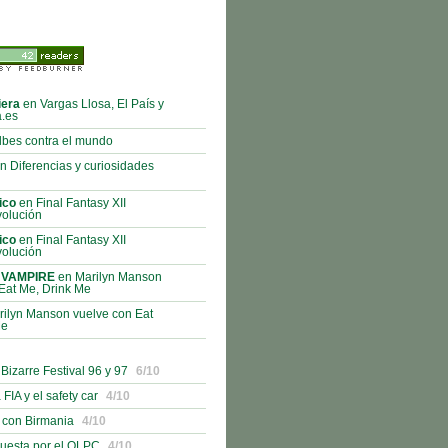
iera
en Vargas Llosa, El País y
a.es
bes contra el mundo
n Diferencias y curiosidades
ico
en Final Fantasy XII
volución
ico
en Final Fantasy XII
volución
 VAMPIRE
en Marilyn Manson
Eat Me, Drink Me
ilyn Manson vuelve con Eat
Me
izarre Festival 96 y 97
6/10
 FIA y el safety car
4/10
 con Birmania
4/10
uesta por el OLPC
4/10