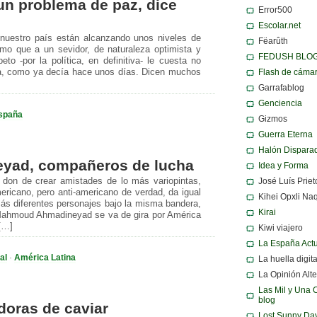
n problema de paz, dice
Error500
Escolar.net
 nuestro país están alcanzando unos niveles de
Fëarûth
smo que a un sevidor, de naturaleza optimista y
FEDUSH BLO
eto -por la política, en definitiva- le cuesta no
Flash de cáma
da, como ya decía hace unos días. Dicen muchos
Garrafablog
Genciencia
spaña
Gizmos
Guerra Eterna
Halón Dispara
yad, compañeros de lucha
Idea y Forma
o don de crear amistades de lo más variopintas,
José Luís Priet
ricano, pero anti-americano de verdad, da igual
Kihei Opxli Na
ás diferentes personajes bajo la misma bandera,
Kirai
 Mahmoud Ahmadineyad se va de gira por América
[…]
Kiwi viajero
La España Act
al
·
América Latina
La huella digita
La Opinión Alte
Las Mil y Una 
blog
oras de caviar
Lost Sunny Da