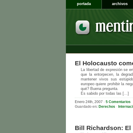
portada
archivos
El Holocausto com
La libertad de expresión se e
que la entorpecen, la degra
mantener vivos sus estúpid
europeo quiere prohibir la neg
qué? Buena pregunta.
Es sabido por todas las […]
Enero 24th, 2007
·
5 Comentarios
Guardado en:
Derechos
·
Internac
Bill Richardson: E