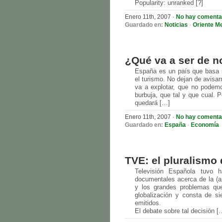
Popularity: unranked [?]
Enero 11th, 2007
·
No hay comenta
Guardado en:
Noticias
·
Oriente M
¿Qué va a ser de n
España es un país que basa 
el turismo. No dejan de avisar
va a explotar, que no podem
burbuja, que tal y que cual. 
quedará […]
Enero 11th, 2007
·
No hay comenta
Guardado en:
España
·
Economía
TVE: el pluralismo 
Televisión Española tuvo 
documentales acerca de la (an
y los grandes problemas qu
globalización y consta de si
emitidos.
El debate sobre tal decisión [