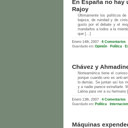
En España no hay u
Rajoy
Últimamente los políticos de
bajeza, de ruindad y de cini
gusto por el debate y el resp
mandarlos a todos a la mier
que […]
Enero 14th, 2007
·
6 Comentarios
Guardado en:
Opinión
·
Política
·
E
Chávez y Ahmadine
Norteamérica tiene el curios
porque cuando uno es anti-ame
lo demás. Se juntan así los m
y a nadie parece extrañarle.
Latina para ver a su hermano 
Enero 13th, 2007
·
4 Comentarios
Guardado en:
Política
·
Internacion
Máquinas expended