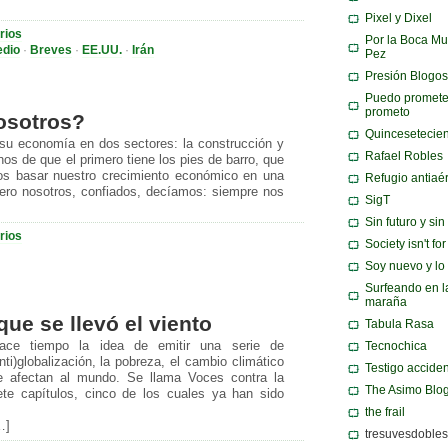
Pixel y Dixel
rios
Por la Boca Mu
edio
·
Breves
·
EE.UU.
·
Irán
Pez
Presión Blogos
Puedo promete
prometo
osotros?
Quincesetecie
su economía en dos sectores: la construcción y
Rafael Robles
nos de que el primero tiene los pies de barro, que
os basar nuestro crecimiento económico en una
Refugio antiaé
Pero nosotros, confiados, decíamos: siempre nos
SigT
Sin futuro y si
rios
Society isn't fo
Soy nuevo y lo
Surfeando en l
maraña
que se llevó el viento
Tabula Rasa
hace tiempo la idea de emitir una serie de
Tecnochica
ti)globalización, la pobreza, el cambio climático
Testigo acciden
e afectan al mundo. Se llama Voces contra la
The Asimo Blo
ete capítulos, cinco de los cuales ya han sido
the frail
…]
tresuvesdobles