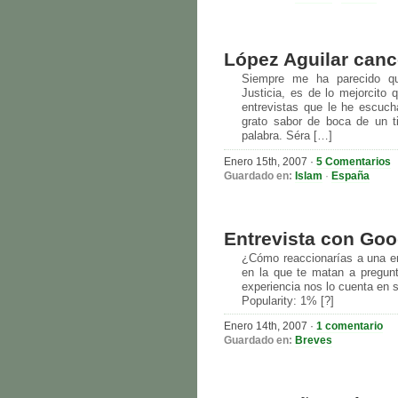
López Aguilar canc
Siempre me ha parecido qu
Justicia, es de lo mejorcito
entrevistas que le he escuc
grato sabor de boca de un ti
palabra. Séra […]
Enero 15th, 2007
·
5 Comentarios
Guardado en:
Islam
·
España
Entrevista con Goo
¿Cómo reaccionarías a una en
en la que te matan a pregun
experiencia nos lo cuenta en 
Popularity: 1% [?]
Enero 14th, 2007
·
1 comentario
Guardado en:
Breves