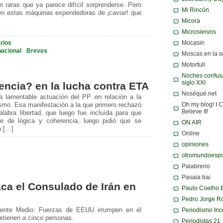
raras que ya parece difícil sorprenderse. Pero
Mi Rincón
o, en estas máquinas expendedoras de ¡caviar! que
Micora
Microsiervos
rios
Mocasin
nacional
·
Breves
Moscas en la 
Motorfull
Noches confusa
siglo XXI
ncia? en la lucha contra ETA
Noséqué.net
a lamentable actuación del PP en relación a la
Oh my blog! I C
rismo. Esa manifestación a la que primero rechazó
Believe It!
alabra libertad, que luego fue incluída para que
e de lógica y coherencia, luego pidió que se
ON AIR
n […]
Online
opiniones
otromundoespo
Palabrerio
Pasaia bai
ca el Consulado de Irán en
Paulo Coelho 
Pedro Jorge R
Periodismo Inc
riente Medio: Fuerzas de EEUU irrumpen en el
detienen a cinco personas.
Periodistas 21