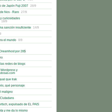
o de Japón Fuji 2007
28/9
 de Nos - Raro
27/9
 y curiosidades
18/9
na sanción insuficiente
14/9
9
tra el mundo
8/9
 Dreamhost por 28$
bro
 las redes de blogs
 Wordpress y
adosas.com
gual que Irak
nés, qué personaje
l maligno
e Ciutadans
rtsch, expulsado de EL PAIS
nta y me da lo mismo