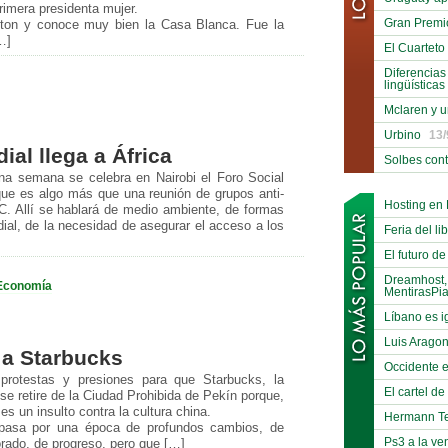
rimera presidenta mujer.
Gran Premi
nton y conoce muy bien la Casa Blanca. Fue la
…]
El Cuarteto
Diferencias
lingüísticas
Mclaren y u
Urbino
13/
ial llega a África
Solbes con
na semana se celebra en Nairobi el Foro Social
que es algo más que una reunión de grupos anti-
Hosting en
C. Allí se hablará de medio ambiente, de formas
ial, de la necesidad de asegurar el acceso a los
Feria del li
El futuro de
Dreamhost,
Economía
MentirasPi
Líbano es i
Luis Arago
 a Starbucks
Occidente e
protestas y presiones para que Starbucks, la
El cartel d
se retire de la Ciudad Prohibida de Pekín porque,
es un insulto contra la cultura china.
Hermann Te
pasa por una época de profundos cambios, de
Ps3 a la ve
rado, de progreso, pero que […]