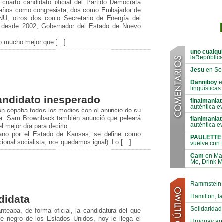
cuarto candidato oficial del Partido Demócrata
e años como congresista, dos como Embajador de
NU, otros dos como Secretario de Energía del
y, desde 2002, Gobernador del Estado de Nuevo
go mucho mejor que […]
uno cualqu
laRepúblic
Jesu
en Sol
Danniboy
e
lingüísticas
ndidato inesperado
finalmaniat
auténtica e
ton copaba todos los medios con el anuncio de su
osa: Sam Brownback también anunció que peleará
fianlmaniat
auténtica e
l mejor día para decirlo.
cano por el Estado de Kansas, se define como
PAULETTE
cional socialista, nos quedamos igual). Lo […]
vuelve con 
Cam
en Mar
Me, Drink 
Rammstein B
Hamilton, la
ndidata
Solidaridad
teaba, de forma oficial, la candidatura del que
te negro de los Estados Unidos, hoy le llega el
Uruguay ap