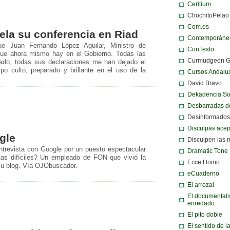
Ceritium
ChochitoPelao
Com.es
ela su conferencia en Riad
Contemporáne
e Juan Fernando López Aguilar, Ministro de
ConTexto
 que ahora mismo hay en el Gobierno. Todas las
Curmudgeon 
hado, todas sus declaraciones me han dejado el
po culto, preparado y brillante en el uso de la
Cursos Andalu
David Bravo
Dekadencia S
Desbarradas d
Desinformados
Disculpas ace
gle
Disculpen las 
trevista con Google por un puesto espectacular
Dramatic Tone
tas difíciles? Un empleado de FON que vivió la
Ecce Homo
su blog. Vía OJObuscador.
eCuaderno
El arrozal
El documentali
enredado
El pito doble
El sentido de l