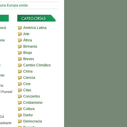
 una Europa unida
oscú
América Latina
Arte
one
África
Birmania
Blogs
Breves
e
Cambio Climático
China
her
Ciencia
Cine
ono
Citas
d Punset
Conciertos
Cristianismo
Cultura
Darfur
,14
Democracia
Barbarie