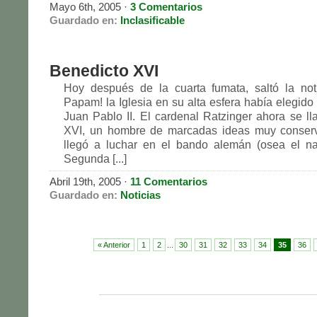
Mayo 6th, 2005
·
3 Comentarios
Guardado en:
Inclasificable
Benedicto XVI
Hoy después de la cuarta fumata, saltó la no
Papam! la Iglesia en su alta esfera había elegido
Juan Pablo II. El cardenal Ratzinger ahora se l
XVI, un hombre de marcadas ideas muy conser
llegó a luchar en el bando alemán (osea el na
Segunda [...]
Abril 19th, 2005
·
11 Comentarios
Guardado en:
Noticias
« Anterior
1
2
...
30
31
32
33
34
35
36