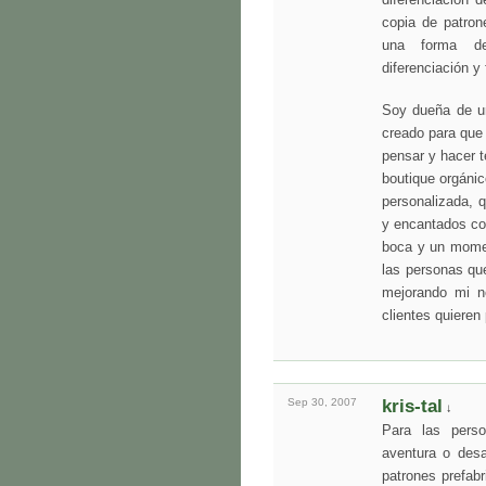
diferenciación 
copia de patron
una forma de
diferenciación y
Soy dueña de un
creado para que 
pensar y hacer t
boutique orgáni
personalizada, 
y encantados con
boca y un momen
las personas qu
mejorando mi ne
clientes quieren
Sep 30,
2007
kris-tal
↓
Para las perso
aventura o desaf
patrones prefabr