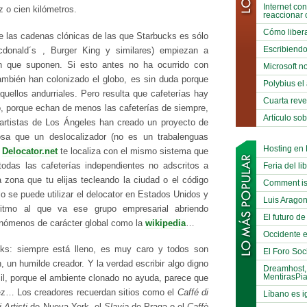
Internet co
z o cien kilómetros.
reaccionar 
Cómo libera
e las cadenas clónicas de las que Starbucks es sólo
Escribiend
donald´s , Burger King y similares) empiezan a
ión que suponen. Si esto antes no ha ocurrido con
Microsoft no
mbién han colonizado el globo, es sin duda porque
Polybius el
quellos andurriales. Pero resulta que cafeterías hay
Cuarta reve
, porque echan de menos las cafeterías de siempre,
Artículo so
artistas de Los Ángeles han creado un proyecto de
cosa que un deslocalizador (no es un trabalenguas
Hosting en
.
Delocator.net
te localiza con el mismo sistema que
todas las cafeterías independientes no adscritos a
Feria del li
a zona que tu elijas tecleando la ciudad o el código
Comment is
o se puede utilizar el delocator en Estados Unidos y
Luis Arago
itmo al que va ese grupo empresarial abriendo
El futuro de
enómenos de carácter global como la
wikipedia
…
Occidente e
ks: siempre está lleno, es muy caro y todos son
El Foro Soci
, un humilde creador. Y la verdad escribir algo digno
Dreamhost,
MentirasPi
cil, porque el ambiente clonado no ayuda, parece que
vez… Los creadores recuerdan sitios como el
Caffé di
Líbano es i