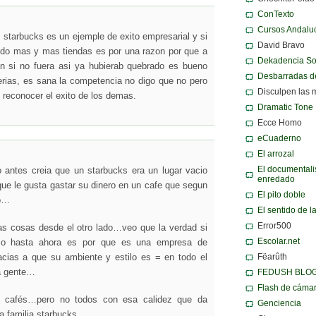
ConTexto
Cursos Andalu
starbucks es un ejemple de exito empresarial y si
David Bravo
ndo mas y mas tiendas es por una razon por que a
Dekadencia S
an si no fuera asi ya hubierab quebrado es bueno
Desbarradas d
erias, es sana la competencia no digo que no pero
Disculpen las 
 reconocer el exito de los demas.
Dramatic Tone
Ecce Homo
eCuaderno
El arrozal
El documentali
 antes creia que un starbucks era un lugar vacio
enredado
que le gusta gastar su dinero en un cafe que segun
El pito doble
lo…
El sentido de l
Error500
as cosas desde el otro lado…veo que la verdad si
Escolar.net
mo hasta ahora es por que es una empresa de
Fëarûth
cias a que su ambiente y estilo es = en todo el
FEDUSH BLO
a gente…
Flash de cáma
 cafés…pero no todos con esa calidez que da
Genciencia
la familia starbucks…