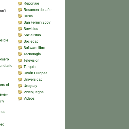
Reportaje
Resumen del año
an’t
Rusia
San Fermín 2007
Servicios
Socialismo
sible
Sociedad
Software libre
Tecnología
omero
Televisión
endiario
Turquía
Unión Europea
Universidad
ere el
Uruguay
Videojuegos
férica
Videos
r y
ntos
reo