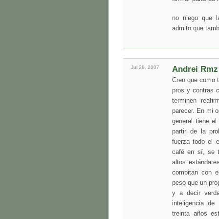
no niego que l
admito que tambi
Jul 28,
2007
Andrei Rmz
Creo que como to
pros y contras 
terminen reafi
parecer. En mi o
general tiene e
partir de la pr
fuerza todo el 
café en sí, se
altos estándare
compitan con e
peso que un pro
y a decir verd
inteligencia d
treinta años es