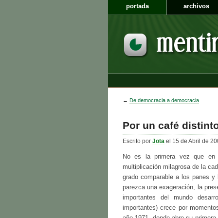
portada
archivos
←
De democracia a democracia
Por un café distint
Escrito por
Jota
el 15 de Abril de 20
No es la primera vez que en 
multiplicación milagrosa de la ca
grado comparable a los panes y l
parezca una exageración, la pres
importantes del mundo desarr
importantes) crece por momentos.
año 1971, donde abre su primera 