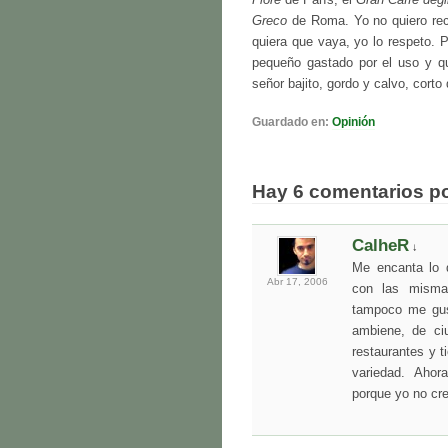
Fiore
de París, el
Gran Caffè degli
Greco
de Roma. Yo no quiero rec
quiera que vaya, yo lo respeto. 
pequeño gastado por el uso y q
señor bajito, gordo y calvo, corto 
Guardado en:
Opinión
Hay 6 comentarios p
CalheR
↓
Me encanta lo
Abr 17,
2006
con las misma
tampoco me gust
ambiene, de ci
restaurantes y t
variedad. Ahor
porque yo no cr