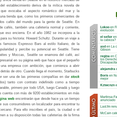
l establecimiento deriva de la mítica novela de
 que evocaba el aspecto romántico del mar y la
a una tienda que, como los primeros comerciantes de
ados cafés del mundo para la gente de Seattle. En
Lokoo
en Fi
e cafés, también una cafetería normal y corriente,
evolución
que eso encierra. En el año 1982 se incorpora a la
el señor
en 
ara su historia: Howard Schultz. Durante un viaje a
la cabeza?
s famosos Espresso Bars al estilo Italiano, de la
asd
en La ci
pularidad y percibe su potencial en Seattle. Tiene
Gibson
attes y Moccas, Seattle se enamora del café, así
regina
en C
los Derech
mpresarial en su página web que hace que el pequeño
Discapacit
n una empresa con ambición, que comienza a abrir
alejamdra
e
o detrás de otro. Cuando llega el momento, Starbucks
Boris
en Nu
por ser una de las primeras compañías en dar
stock
mejor
dos) tanto con contrato indefinido como a tiempo
Kztwcnzn
e
parable, primero por todo USA, luego Canadá y luego
ks cuenta con más de 9200 establecimientos en más
Martinsa-F
gina web
encontrarán que desde hace ya un tiempo
anunciado
 sus consumidores un localizador para encontrar tu
Last.fm ren
rcano. Para ello inscribes el país, la ciudad o el
McCain cat
en a su disposición todas las cafeterías de la firma