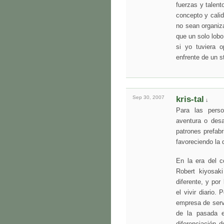
fuerzas y talent
concepto y cali
no sean organiz
que un solo lob
si yo tuviera o
enfrente de un 
Sep 30,
2007
kris-tal
↓
Para las perso
aventura o desaf
patrones prefabr
favoreciendo la 
En la era del 
Robert kiyosak
diferente, y por
el vivir diario.
empresa de servi
de la pasada e