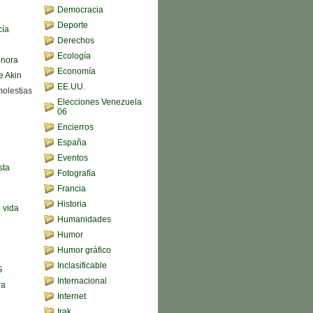
Democracia
Deporte
cía
Derechos
Ecología
onora
Economía
e Akin
EE.UU.
molestias
Elecciones Venezuela
06
Encierros
España
Eventos
sta
Fotografía
Francia
Historia
a vida
Humanidades
Humor
Humor gráfico
Inclasificable
G
Internacional
ra
Internet
Irak