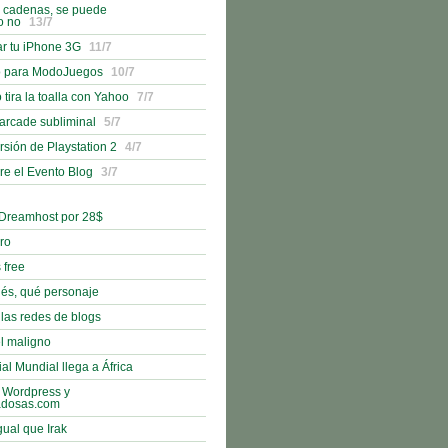
n cadenas, se puede
o no
13/7
r tu iPhone 3G
11/7
o para ModoJuegos
10/7
 tira la toalla con Yahoo
7/7
 arcade subliminal
5/7
rsión de Playstation 2
4/7
bre el Evento Blog
3/7
 Dreamhost por 28$
bro
 free
nés, qué personaje
 las redes de blogs
l maligno
al Mundial llega a África
 Wordpress y
adosas.com
gual que Irak