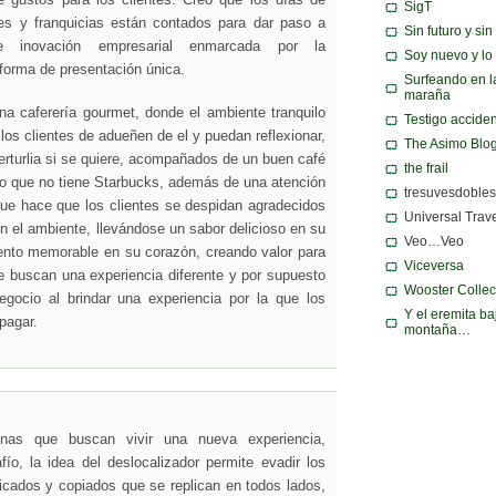
de gustos para los clientes. Creo que los días de
SigT
es y franquicias están contados para dar paso a
Sin futuro y si
 inovación empresarial enmarcada por la
Soy nuevo y lo
 forma de presentación única.
Surfeando en l
maraña
a caferería gourmet, donde el ambiente tranquilo
Testigo acciden
los clientes de adueñen de el y puedan reflexionar,
The Asimo Blo
erturlia si se quiere, acompañados de un buen café
the frail
co que no tiene Starbucks, además de una atención
tresuvesdobles
que hace que los clientes se despidan agradecidos
Universal Trav
 el ambiente, llevándose un sabor delicioso en su
Veo…Veo
to memorable en su corazón, creando valor para
Viceversa
e buscan una experiencia diferente y por supuesto
Wooster Collec
gocio al brindar una experiencia por la que los
Y el eremita ba
 pagar.
montaña…
nas que buscan vivir una nueva experiencia,
ío, la idea del deslocalizador permite evadir los
icados y copiados que se replican en todos lados,