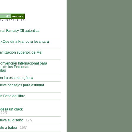
nal Fantasy XII auténtica
¿Que diría Franco si levantara
vilización superior, de Mel
onvención Internacional para
os de las Personas
adas
n La escritura gótica
eve consejos para estudiar
n Feria del libro
adesa un crack
20/7
ueva su diseño
17/7
eto a babor
15/7