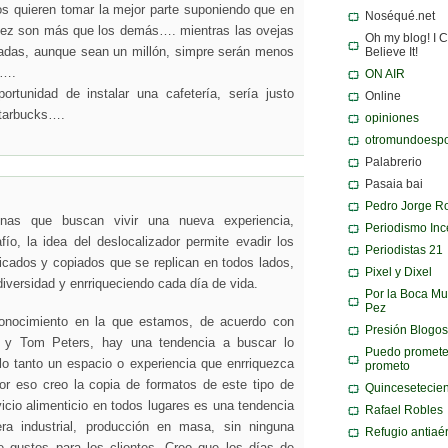
os quieren tomar la mejor parte suponiendo que en
Noséqué.net
dez son más que los demás…. mientras las ovejas
Oh my blog! I C
adas, aunque sean un millón, simpre serán menos
Believe It!
o….
ON AIR
portunidad de instalar una cafetería, sería justo
Online
starbucks….
opiniones
otromundoespo
Palabrerio
Pasaia bai
Pedro Jorge R
nas que buscan vivir una nueva experiencia,
Periodismo Inc
ío, la idea del deslocalizador permite evadir los
Periodistas 21
icados y copiados que se replican en todos lados,
Pixel y Dixel
diversidad y enrriqueciendo cada día de vida.
Por la Boca Mu
Pez
conocimiento en la que estamos, de acuerdo con
Presión Blogos
i y Tom Peters, hay una tendencia a buscar lo
Puedo promete
 lo tanto un espacio o experiencia que enrriquezca
prometo
 Por eso creo la copia de formatos de este tipo de
Quincesetecie
cio alimenticio en todos lugares es una tendencia
Rafael Robles
ra industrial, producción en masa, sin ninguna
Refugio antiaé