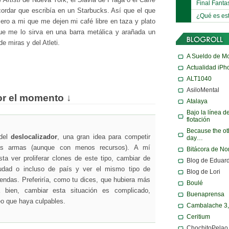
 Artisti
de Nueva York, el
Slavia
de Praga o el
Caffè
Final Fanta
ordar que escribía en un Starbucks. Así que el que
¿Qué es es
Pero a mi que me dejen mi café libre en taza y plato
ue me lo sirva en una barra metálica y arañada un
de miras y del Atleti.
A Sueldo de M
Actualidad iPh
ALT1040
AsiloMental
or el momento ↓
Atalaya
Bajo la línea d
flotación
Because the ot
 del
deslocalizador
, una gran idea para competir
day…
s armas (aunque con menos recursos). A mí
Bitácora de N
a ver proliferar clones de este tipo, cambiar de
Blog de Eduar
udad o incluso de país y ver el mismo tipo de
Blog de Lori
iendas. Preferiría, como tu dices, que hubiera más
Boulé
a bien, cambiar esta situación es complicado,
Buenaprensa
eo que haya culpables.
Cambalache 3
Ceritium
ChochitoPelao