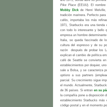
Pike Place
(EEUU). El nombre de
Mobby Dick
de Henri Melville,
tradición marinera. Perfecto par
cafés, importaba los más refin
1971, Starbucks era una tienda d
con todo lo interesante y bello 
empresa un hombre determinante p
Italia, se queda fascinado de lo
cultura del espresso y de su po
razón  después de probar los L
explican el cambio de política e
café de Seattle se convierta e
establecimientos por doquier, un
sale a Bolsa, y se caracteriza 
options
a sus partners (emplea
parcial. Su crecimiento sigue im
el mundo. Actualmente, Starbuc
de 36 países. Si entran
en su pá
la compañía pone a disposición de
establecimiento Starbucks más ce
código postal y en el momento pon