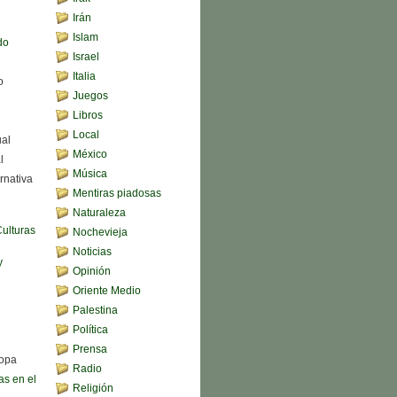
Irán
Islam
do
Israel
Italia
o
Juegos
Libros
Local
ual
México
l
Música
rnativa
Mentiras piadosas
Naturaleza
Culturas
Nochevieja
Noticias
y
Opinión
Oriente Medio
Palestina
Política
Prensa
sopa
Radio
s en el
Religión