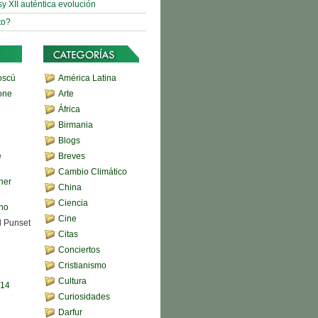
sy XII auténtica evolución
to?
oscú
América Latina
one
Arte
África
Birmania
Blogs
e
Breves
Cambio Climático
her
China
Ciencia
ono
Cine
d Punset
Citas
Conciertos
Cristianismo
Cultura
,14
Curiosidades
Darfur