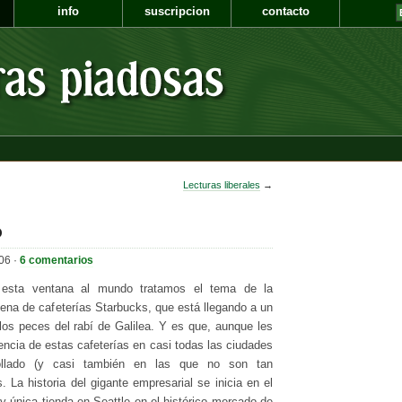
info
suscripcion
contacto
Lecturas liberales
→
o
06 ·
6 comentarios
esta ventana al mundo tratamos el tema de la
dena de cafeterías Starbucks, que está llegando a un
os peces del rabí de Galilea. Y es que, aunque les
encia de estas cafeterías en casi todas las ciudades
ollado (y casi también en las que no son tan
 La historia del gigante empresarial se inicia en el
y única tienda en Seattle en el histórico mercado de