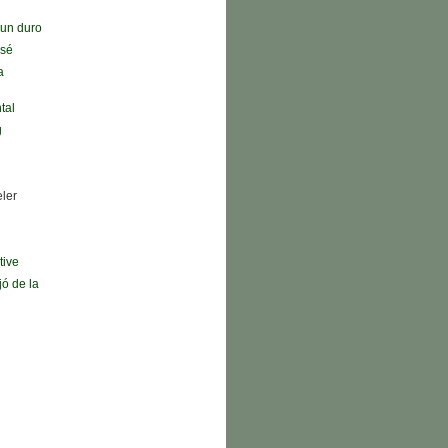
n un duro
 sé
a
tal
g
eler
tive
jó de la