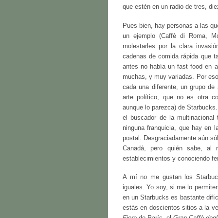
que estén en un radio de tres, die
Pues bien, hay personas a las qu
un ejemplo (Caffè di Roma, Mc
molestarles por la clara invas
cadenas de comida rápida que ta
antes no había un fast food en a
muchas, y muy variadas. Por eso
cada una diferente, un grupo de 
arte político, que no es otra 
aunque lo parezca) de Starbucks
el buscador de la multinacional 
ninguna franquicia, que hay en l
postal. Desgraciadamente aún sól
Canadá, pero quién sabe, al r
establecimientos y conociendo f
A mí no me gustan los Starbuc
iguales. Yo soy, si me lo permiten
en un Starbucks es bastante difí
estás en doscientos sitios a la 