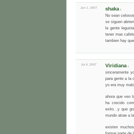
Jun 1,
2007
shaka
↓
No sean celosos 
se siguen abrie
la gente legust
tener mas cafet
tambien hay que
Jul 4,
2007
Viridiana
↓
sinceramente yo
para gente a la 
yo era muy ma
ahora que veo l
ha crecido co
exito…y que gra
mundo atrae a l
existen muchos
formar parte de 