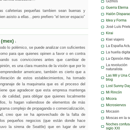
Gizmos
Guerra Eterna
as cafeterias pequeñas tambien sean buenas y
Halón Dispara
en asisto a ellas…pero prefiero “el tercer espacio”
Idea y Forma
José Luís Priet
Kirai
Kiwi viajero
 (mex)
↓
La España Act
do lo polémico, se puede analizar con suficientes
La huella digita
como para que quienes opinen a favor o en contra
La Opinión Alte
rmando sus convicciones antes que cambiar de
La revolución
pinión, es una clara muestra de la visiòn que por lo
naturalista
l emprendedor americano, también es cierto que a
Las Mil y Una 
oliferaciòn de estos establecimientos, ha tomado
blog
engranaje de la maquinaria que es el proceso del
Lost Sunny Da
 tiene que agradecer que esta empresa mantenga
Mi Rincón
s de calidad, para obligar que quienes localmente
Micora
llos, lo hagan valiendose de elementos de màs
Microsiervos
grama complejo de propaganda o comercialización,
Mocasin
ad, creo que se ha aprovechado de la falta de
Moscas en la 
e los pequeños negocios (que están donde hace
Noches confusa
tuvo la sirena de Seattle) que en lugar de unir
siglo XXI