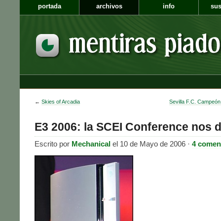
portada
archivos
info
sus
←
Skies of Arcadia
Sevilla F.C. Campeó
E3 2006: la SCEI Conference nos d
Escrito por
Mechanical
el 10 de Mayo de 2006 ·
4 comen