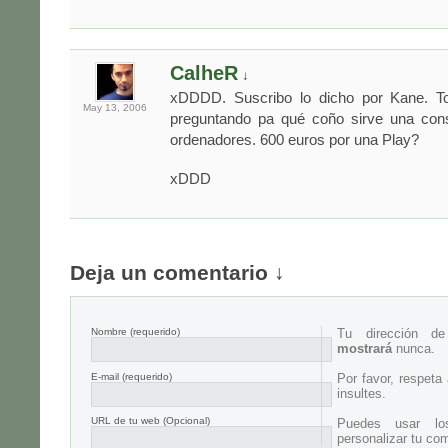
CalheR
↓
xDDDD. Suscribo lo dicho por Kane. T
May 13,
2006
preguntando pa qué coño sirve una con
ordenadores. 600 euros por una Play?
xDDD
Deja un comentario ↓
Nombre
(requerido)
Tu dirección d
mostrará
nunca.
E-mail
(requerido)
Por favor, respeta
insultes.
URL de tu web (Opcional)
Puedes usar lo
personalizar tu com