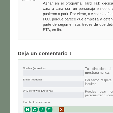
Jul 31,
2006
Aznar en el programa Hard Talk dedica
cara a cara con un personaje en concre
pusieron a parir. Por cierto, a Aznar le afe
FOX porque parece que empieza a defend
parte de seguir en sus treces de que det
ETA, en fin.
Deja un comentario ↓
Nombre
(requerido)
Tu dirección d
mostrará
nunca.
E-mail
(requerido)
Por favor, respeta
insultes.
URL de tu web (Opcional)
Puedes usar lo
personalizar tu com
Escribe tu comentario: