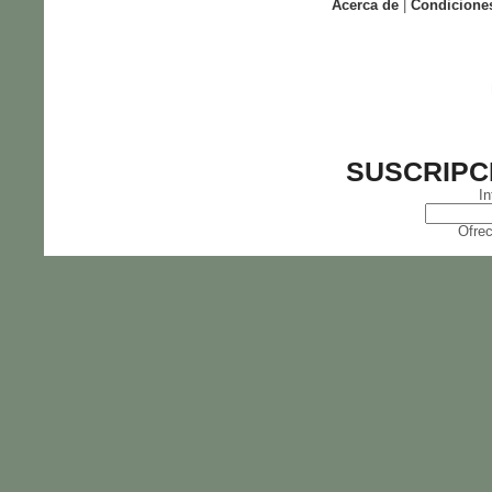
Acerca de
|
Condicione
SUSCRIPC
In
Ofrec