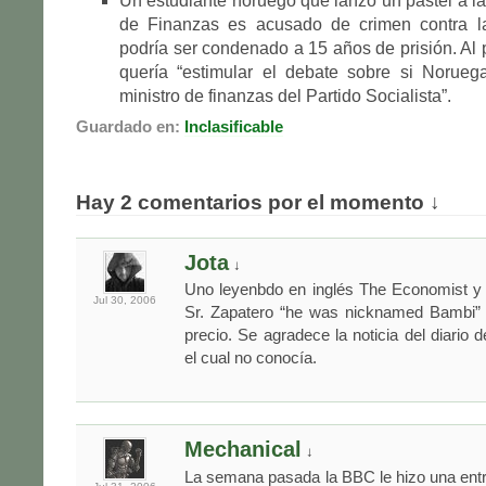
Un estudiante noruego que lanzó un pastel a la 
de Finanzas es acusado de crimen contra la
podría ser condenado a 15 años de prisión. Al p
quería “estimular el debate sobre si Norueg
ministro de finanzas del Partido Socialista”.
Guardado en:
Inclasificable
Hay 2 comentarios por el momento ↓
Jota
↓
Uno leyenbdo en inglés The Economist y 
Jul 30,
2006
Sr. Zapatero “he was nicknamed Bambi” j
precio. Se agradece la noticia del diario 
el cual no conocía.
Mechanical
↓
La semana pasada la BBC le hizo una ent