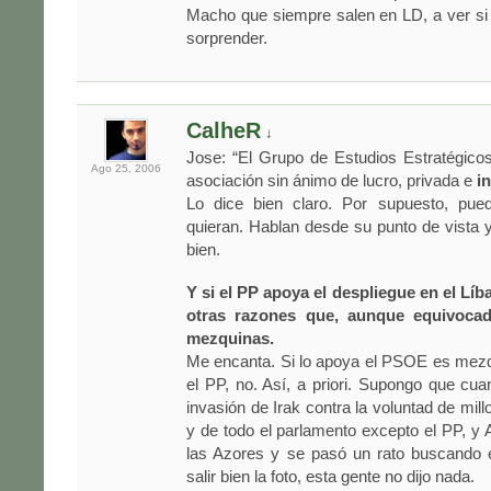
Macho que siempre salen en LD, a ver si
sorprender.
CalheR
↓
Jose: “El Grupo de Estudios Estratégic
Ago 25,
2006
asociación sin ánimo de lucro, privada e
i
Lo dice bien claro. Por supuesto, pue
quieran. Hablan desde su punto de vista
bien.
Y si el PP apoya el despliegue en el Lí
otras razones que, aunque equivoca
mezquinas.
Me encanta. Si lo apoya el PSOE es mezq
el PP, no. Así, a priori. Supongo que c
invasión de Irak contra la voluntad de mil
y de todo el parlamento excepto el PP, y 
las Azores y se pasó un rato buscando el
salir bien la foto, esta gente no dijo nada.