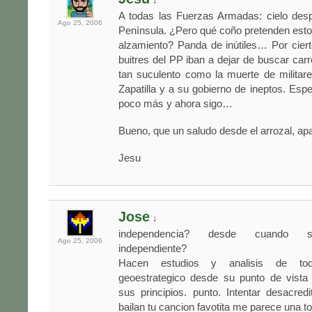
↓
A todas las Fuerzas Armadas: cielo desp
Ago 25,
2006
Península. ¿Pero qué coño pretenden est
alzamiento? Panda de inútiles… Por ciert
buitres del PP iban a dejar de buscar car
tan suculento como la muerte de militar
Zapatilla y a su gobierno de ineptos. Esp
poco más y ahora sigo…
Bueno, que un saludo desde el arrozal, ap
Jesu
Jose
↓
independencia? desde cuando s
Ago 25,
2006
independiente?
Hacen estudios y analisis de to
geoestrategico desde su punto de vist
sus principios. punto. Intentar desacred
bailan tu cancion favotita me parece una to