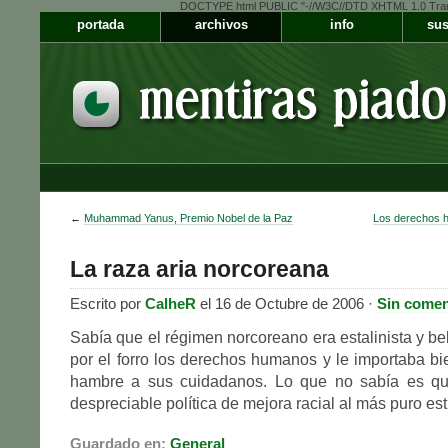
DOCTYPE html PUBLIC "-//W3C//DTD XHTML 1.0 Transiti
portada
archivos
info
sus
←
Muhammad Yanus, Premio Nobel de la Paz
Los derechos 
La raza aria norcoreana
Escrito por
CalheR
el 16 de Octubre de 2006 ·
Sin comen
Sabía que el régimen norcoreano era estalinista y be
por el forro los derechos humanos y le importaba b
hambre a sus cuidadanos. Lo que no sabía es qu
despreciable política de mejora racial al más puro esti
Guardado en:
General