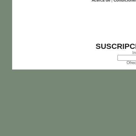
Acerca de
|
Condicione
SUSCRIPC
In
Ofrec