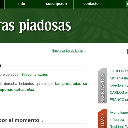
info
suscripcion
contacto
Empresarios de letras
→
o
CARLOS en A
bre de 2006 ·
Sin comentarios
ruth en Asia
tro derecha holandés quiere que
las prostitutas se
roberto en 
roporcionarles
relax
.
CARLOS en A
FRANCO en A
Ayer y tom
por el momento ↓
Influenza, 
Resident Ev