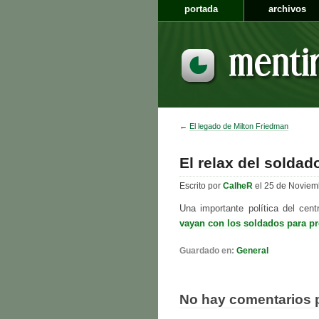
portada
archivos
←
El legado de Milton Friedman
El relax del soldad
Escrito por
CalheR
el 25 de Noviem
Una importante política del cen
vayan con los soldados para p
Guardado en:
General
No hay comentarios 