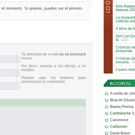
Kimi Raikko
el momento. Si quieres, puedes ser el primero...
Malasia 20
La búsqueda
culturas an
4 años de 
Def Con Do
tú
11/2
Crónicas de
propuesta.
Tu dirección de e-mail
no se mostrará
nunca.
Crónicas de
escuela.
6
Por favor, respeta a los demás y no
Casino real
insultes.
Puedes usar los botones para
personalizar tu comentario.
A vuelta de cor
Blog de Eduar
Buena Prensa
Cambalache 3
Caosmosis
Cartoones
David Bravo