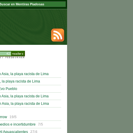
sia, la playa racista de Lima
, la playa racista de Lima
Evo Pueblo
sia, la playa racista de Lima
sia, la playa racista de Lima
orrow
19/5
medios e incertidumbre
7/5
il Aguascalientes
27/4