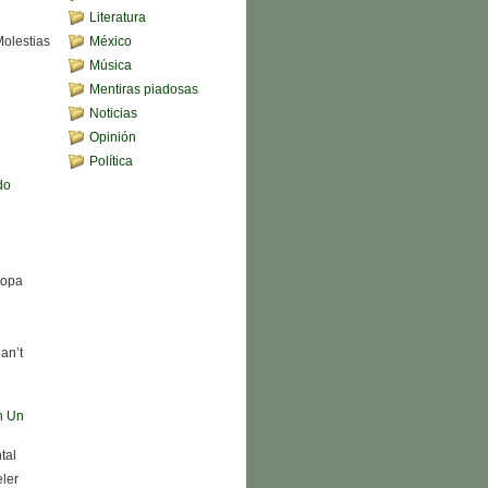
Literatura
Molestias
México
Música
Mentiras piadosas
Noticias
Opinión
Política
do
Sopa
an’t
n Un
tal
eler