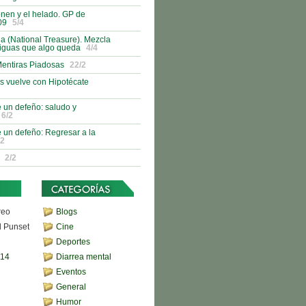
nen y el helado. GP de
09
5/4
 (National Treasure). Mezcla
tiguas que algo queda
4/4
Mentiras Piadosas
22/2
s vuelve con Hipotécate
 un defeño: saludo y
6/2
 un defeño: Regresar a la
/2
2/2
reo
Blogs
d Punset
Cine
Deportes
,14
Diarrea mental
Eventos
General
Humor