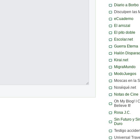
Diario a Borbo
Disculpen las 
eCuaderno
El arrozal
El pito doble
Escolar.net
Guerra Eterna
Halón Dispara
Kirai.net
MigraMundo
ModoJuegos
Moscas en la 
Noséqué.net
Notas de Cine
Oh My Blog! I C
Believe It!
Rosa J.C.
Sin Futuro y Si
Duro
Testigo acciden
Universal Trav