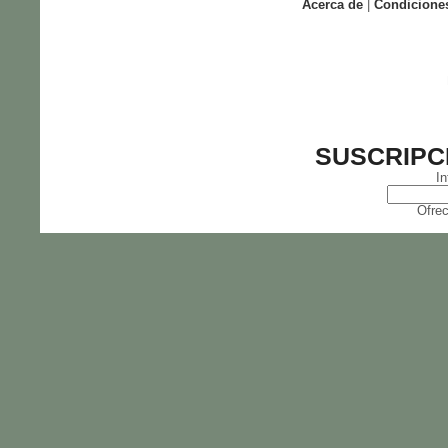
Acerca de
|
Condicione
SUSCRIPC
In
Ofrec