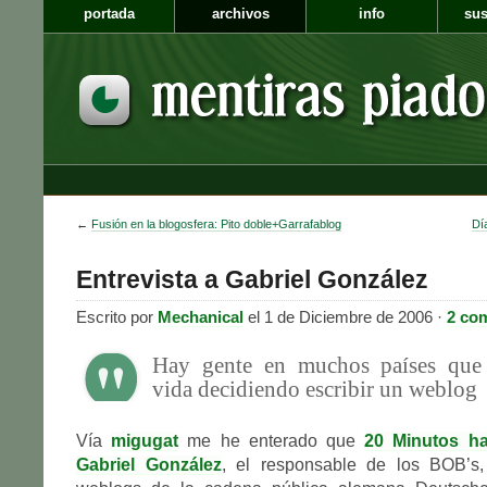
portada
archivos
info
sus
←
Fusión en la blogosfera: Pito doble+Garrafablog
Dí
Entrevista a Gabriel González
Escrito por
Mechanical
el 1 de Diciembre de 2006 ·
2 co
Hay gente en muchos países que 
vida decidiendo escribir un weblog
Vía
migugat
me he enterado que
20 Minutos ha
Gabriel González
, el responsable de los BOB’s,