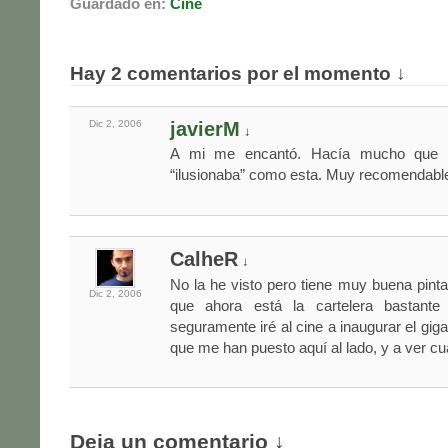
Guardado en:
Cine
Hay 2 comentarios por el momento ↓
Dic 2,
2006
javierM
↓
A mi me encantó. Hacía mucho que 
“ilusionaba” como esta. Muy recomendabl
CalheR
↓
No la he visto pero tiene muy buena pint
Dic 2,
2006
que ahora está la cartelera bastant
seguramente iré al cine a inaugurar el gi
que me han puesto aquí al lado, y a ver c
Deja un comentario ↓