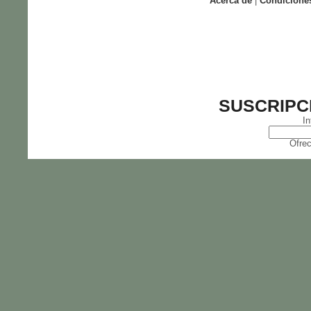
Acerca de
|
Condicione
SUSCRIPC
In
Ofrec