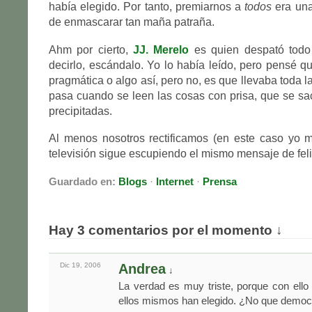
había elegido. Por tanto, premiarnos a
todos
era una
de enmascarar tan maña patraña.
Ahm por cierto,
JJ. Merelo
es quien despató todo
decirlo, escándalo. Yo lo había leído, pero pensé 
pragmática o algo así, pero no, es que llevaba toda l
pasa cuando se leen las cosas con prisa, que se s
precipitadas.
Al menos nosotros rectificamos (en este caso yo m
televisión sigue escupiendo el mismo mensaje de feli
Guardado en:
Blogs
·
Internet
·
Prensa
Hay 3 comentarios por el momento ↓
Dic 19,
2006
Andrea
↓
La verdad es muy triste, porque con ello r
ellos mismos han elegido. ¿No que democra