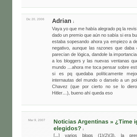
Dic 20,
2006
Adrian
↓
Vaya yo que me había alegrado pq la revi
dado un premio que aún no sabía si era b
estaba sopesando ahora ya empiezo a dec
negativo, aunque las razones que daba
parecían de lógica, dandole la importanc
a los bloggers y las nuevas ventanas qu
mundo …ahora me toca pensar sobre est
si es pq quedaba políticamente mejo
internautas del mundo o darselo a un po
Chavez (que por cierto no se lo dier
Hitler…), bueno ahí queda eso
Mar 9,
2007
Noticias Argentinas » ¿Time 
elegidos?
↓
[...] varios blogs (1)(2)(3), la pres