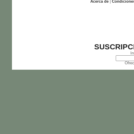
Acerca de
|
Condicione
SUSCRIPC
In
Ofrec