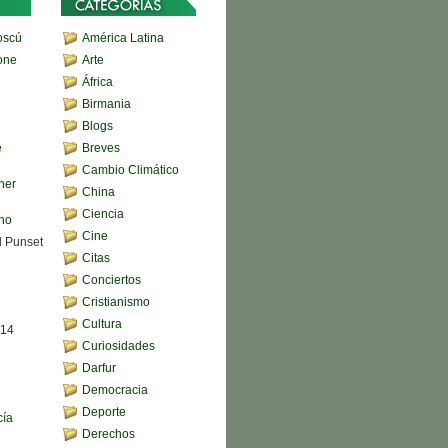
oscú
América Latina
one
Arte
África
Birmania
Blogs
e
Breves
Cambio Climático
her
China
Ciencia
ono
Cine
d Punset
Citas
Conciertos
Cristianismo
Cultura
,14
Curiosidades
Darfur
Democracia
Deporte
cía
Derechos