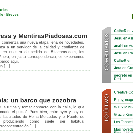
arios
ble
·
Breves
CalheR
en A
ess y MentirasPiadosas.com
Jesu
en Asi
s comienza una nueva etapa llena de novedades.
anahi
en Asi
za a un servidor de la calidad y confianza de
en nuestra despedida de Bitacoras.com, los
Jesu
en Ra
Ahora, en justa correspondencia, os exponemos
CalheR
en 
barco aquí.
un […]
Jota
en Gra
s
secreto
en 
Red
Creative C
la: un barco que zozobra
Rajoy, mag
 la rutina y tomar contacto con la calle, lo que
WTF? lo nu
marle el pulso”. Pues bien, entre ayer y hoy en
Grazie Kimi
as facultades de Reina Mercedes y el Puerto de
 produciendo como suele ser habitual
Los Tabacc
croconcentración […]
Más noveda
Blog
16/10