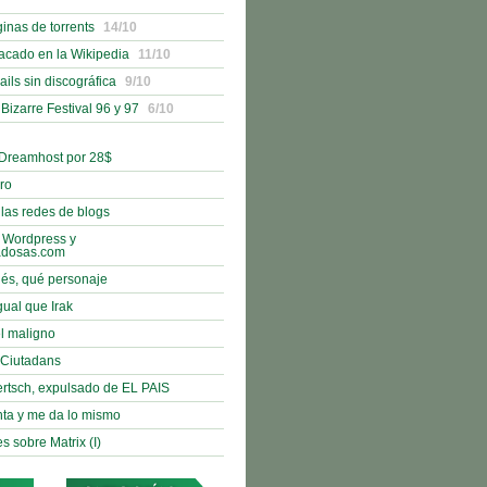
ginas de torrents
14/10
acado en la Wikipedia
11/10
ails sin discográfica
9/10
izarre Festival 96 y 97
6/10
 Dreamhost por 28$
bro
 las redes de blogs
 Wordpress y
adosas.com
nés, qué personaje
gual que Irak
l maligno
e Ciutadans
rtsch, expulsado de EL PAIS
nta y me da lo mismo
s sobre Matrix (I)