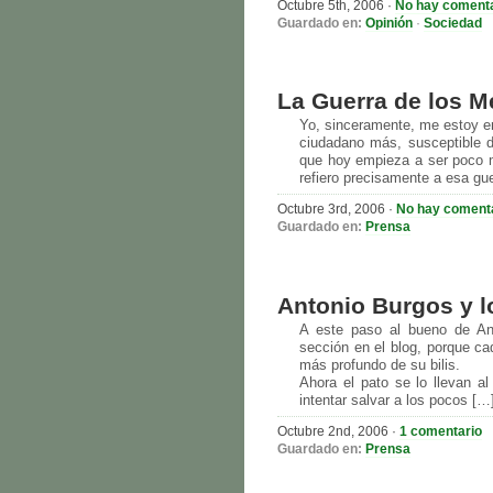
Octubre 5th, 2006
·
No hay coment
Guardado en:
Opinión
·
Sociedad
La Guerra de los M
Yo, sinceramente, me estoy e
ciudadano más, susceptible de
que hoy empieza a ser poco m
refiero precisamente a esa gue
Octubre 3rd, 2006
·
No hay coment
Guardado en:
Prensa
Antonio Burgos y l
A este paso al bueno de An
sección en el blog, porque ca
más profundo de su bilis.
Ahora el pato se lo llevan al
intentar salvar a los pocos […
Octubre 2nd, 2006
·
1 comentario
Guardado en:
Prensa