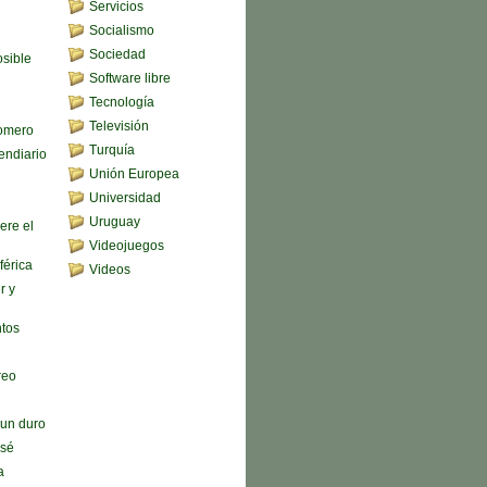
Servicios
Socialismo
Sociedad
sible
Software libre
Tecnología
Televisión
omero
Turquía
endiario
Unión Europea
Universidad
Uruguay
ere el
Videojuegos
férica
Videos
r y
ntos
reo
n un duro
 sé
a