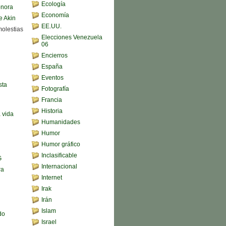
Ecología
onora
Economía
e Akin
EE.UU.
molestias
Elecciones Venezuela
06
Encierros
España
Eventos
sta
Fotografía
Francia
Historia
a vida
Humanidades
Humor
Humor gráfico
Inclasificable
G
Internacional
ra
Internet
Irak
Irán
Islam
do
Israel