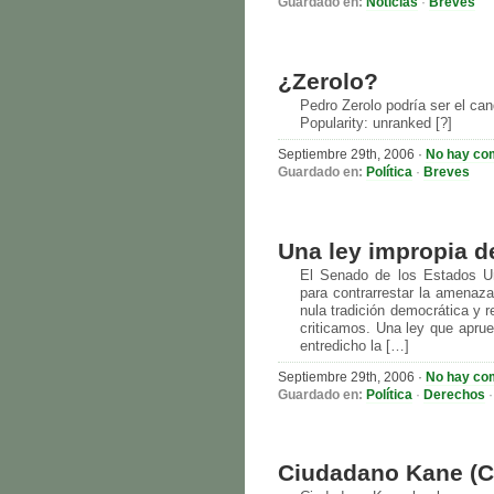
Guardado en:
Noticias
·
Breves
¿Zerolo?
Pedro Zerolo podría ser el can
Popularity: unranked [?]
Septiembre 29th, 2006
·
No hay co
Guardado en:
Política
·
Breves
Una ley impropia d
El Senado de los Estados Un
para contrarrestar la amenaza
nula tradición democrática y 
criticamos. Una ley que aprue
entredicho la […]
Septiembre 29th, 2006
·
No hay co
Guardado en:
Política
·
Derechos
Ciudadano Kane (C