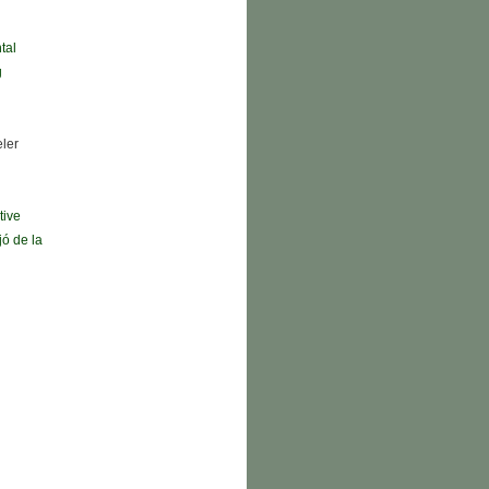
tal
g
eler
tive
jó de la