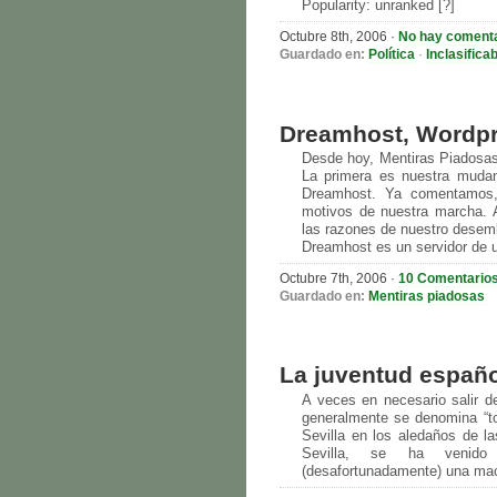
Popularity: unranked [?]
Octubre 8th, 2006
·
No hay coment
Guardado en:
Política
·
Inclasifica
Dreamhost, Wordpr
Desde hoy, Mentiras Piadosa
La primera es nuestra mudan
Dreamhost. Ya comentamos, 
motivos de nuestra marcha. 
las razones de nuestro desem
Dreamhost es un servidor de 
Octubre 7th, 2006
·
10 Comentario
Guardado en:
Mentiras piadosas
La juventud españo
A veces en necesario salir de
generalmente se denomina “to
Sevilla en los aledaños de l
Sevilla, se ha venido
(desafortunadamente) una ma