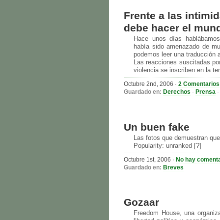
Frente a las intimi
debe hacer el mund
Hace unos días hablábamos 
había sido amenazado de muer
podemos leer una traducción al
Las reacciones suscitadas por
violencia se inscriben en la te
Octubre 2nd, 2006
·
2 Comentarios
Guardado en:
Derechos
·
Prensa
Un buen fake
Las fotos que demuestran que e
Popularity: unranked [?]
Octubre 1st, 2006
·
No hay comenta
Guardado en:
Breves
Gozaar
Freedom House, una organiza