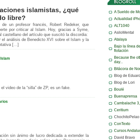
daciones islamistas, ¿qué
A Sueldo de M
o libre?
Actualidad iPh
de un profesor francés, Robert Redeker, que
ALT1040
te por criticar al Islam. Hoy, gracias a Syme,
AsiloMental
 castellano del artículo que suscitó la discordia:
Atalaya
 el análisis de Benedicto XVI sobre el Islam y la
ntativa […]
Bajo la línea d
flotación
Because the ot
·
Islam
day...
Bitácora de N
Blog de Eduar
Blog de Lori
l video de la “silla” de ZP, es un fake.
Boulé
Buenaprensa
rios
Cambalache 3
Ceritium
ChochitoPelao
ConTexto
Cursos Andalu
ción sin ánimo de lucro dedicada a extender la
David Bravo