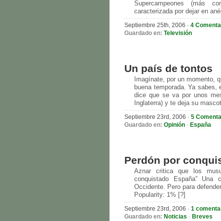
Supercampeones (más con
caracterizada por dejar en an
Septiembre 25th, 2006
·
4 Comenta
Guardado en:
Televisión
Un país de tontos
Imagínate, por un momento, q
buena temporada. Ya sabes, el
dice que se va por unos me
Inglaterra) y te deja su masc
Septiembre 23rd, 2006
·
5 Comenta
Guardado en:
Opinión
·
España
Perdón por conquis
Aznar critica que los mus
conquistado España” Una c
Occidente. Pero para defenderl
Popularity: 1% [?]
Septiembre 23rd, 2006
·
1 comenta
Guardado en:
Noticias
·
Breves