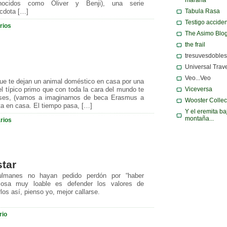
ocidos como Oliver y Benji), una serie
Tabula Rasa
écdota […]
Testigo acciden
rios
The Asimo Blo
the frail
tresuvesdobles
Universal Trav
Veo...Veo
ue te dejan un animal doméstico en casa por una
Viceversa
 típico primo que con toda la cara del mundo te
ses, (vamos a imaginarnos de beca Erasmus a
Wooster Collec
ota en casa. El tiempo pasa, […]
Y el eremita ba
montaña...
rios
tar
ulmanes no hayan pedido perdón por “haber
osa muy loable es defender los valores de
os así, pienso yo, mejor callarse.
rio