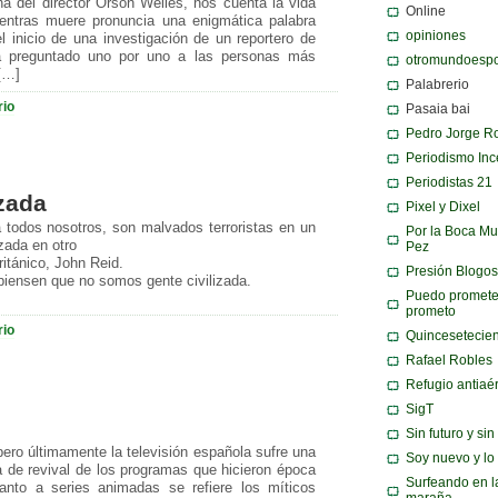
 del director Orson Welles, nos cuenta la vida
Online
entras muere pronuncia una enigmática palabra
opiniones
 inicio de una investigación de un reportero de
irá preguntado uno por uno a las personas más
otromundoespo
[…]
Palabrerio
rio
Pasaia bai
Pedro Jorge R
Periodismo Inc
Periodistas 21
izada
Pixel y Dixel
todos nosotros, son malvados terroristas en un
Por la Boca Mu
izada en otro
Pez
británico, John Reid.
Presión Blogos
piensen que no somos gente civilizada.
Puedo promete
prometo
rio
Quincesetecie
Rafael Robles
Refugio antiaé
SigT
Sin futuro y si
ero últimamente la televisión española sufre una
Soy nuevo y lo
 de revival de los programas que hicieron época
Surfeando en l
anto a series animadas se refiere los míticos
maraña