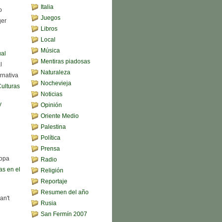
Italia
o
Juegos
qer
Libros
Local
Música
ual
Mentiras piadosas
l
Naturaleza
rnativa
Nochevieja
Culturas
Noticias
y
Opinión
Oriente Medio
Palestina
Política
Prensa
sopa
Radio
s en el
Religión
Reportaje
Resumen del año
an't
Rusia
San Fermín 2007