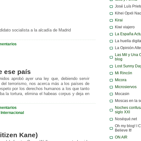
José Luís Priet
Kihei Opxli Na
Kirai
Kiwi viajero
didato socialista a la alcadía de Madrid
La España Act
La huella digita
mentarios
La Opinión Alte
Las Mil y Una 
blog
Lost Sunny Da
e ese país
Mi Rincón
idos aprobó ayer una ley que, debiendo servir
Micora
 del terrorismo, nos acerca más a los países de
Microsiervos
respeto por los derechos humanos a los que tanto
ba la tortura, elimina el habeas corpus y deja en
Mocasin
Moscas en la 
mentarios
Noches confusa
siglo XXI
·
Internacional
Noséqué.net
Oh my blog! I C
Believe It!
itizen Kane)
ON AIR