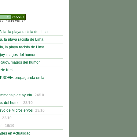
sia, la playa racista de Lima
a, la playa racista de Lima
a, la playa racista de Lima
joy, magos del humor
Rajoy, magos del humor
zie Kimi
PSOEtv: propaganda en la
ommons pide ayuda
24/10
os del humor
23/10
evo de Microsiervos
23/10
22/10
hi
16/10
des en Actualidad