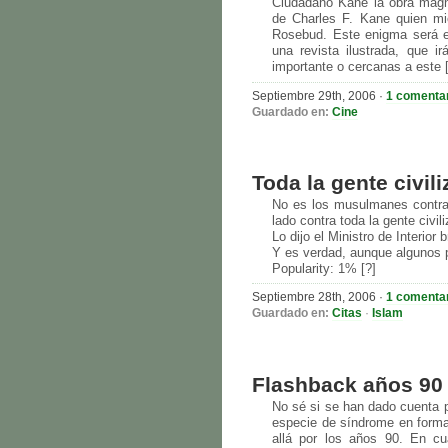
Ciudadano Kane la obra magna
de Charles F. Kane quien mi
Rosebud. Este enigma será el
una revista ilustrada, que 
importante o cercanas a este 
Septiembre 29th, 2006
·
1 comenta
Guardado en:
Cine
Toda la gente civil
No es los musulmanes contra 
lado contra toda la gente civil
Lo dijo el Ministro de Interior 
Y es verdad, aunque algunos 
Popularity: 1% [?]
Septiembre 28th, 2006
·
1 comenta
Guardado en:
Citas
·
Islam
Flashback años 90
No sé si se han dado cuenta p
especie de síndrome en forma
allá por los años 90. En cu