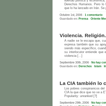
libertad política y económica
Derechos Humanos. Pero lo b
que lo ha lanzado en Irán. Se 
Octubre 1st, 2006
·
1 comentario
Guardado en:
Prensa
·
Oriente Me
Violencia. Religión
A nadie se le escapa que, cua
expresa también que su apoyo
siendo más específico, cuando
su interlocutor entiende que
violencia […]
Septiembre 30th, 2006
·
No hay co
Guardado en:
Derechos
·
Islam
·
I
La CIA también lo 
Los pobres conspiranicos del
CIA la que dice que no ve a E
Popularity: unranked [?]
Septiembre 29th, 2006
·
No hay co