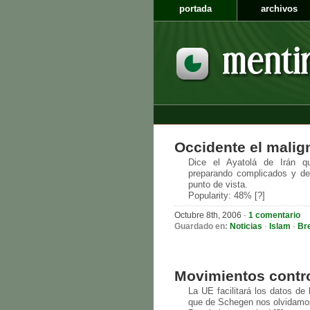
portada
archivos
Occidente el malig
Dice el Ayatolá de Irán 
preparando complicados y del
punto de vista.
Popularity: 48% [?]
Octubre 8th, 2006
·
1 comentario
Guardado en:
Noticias
·
Islam
·
Br
Movimientos contr
La UE facilitará los datos de
que de Schegen nos olvidamos