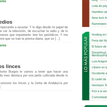
arios
Lista de pá
Hamilton at
Nine Inch N
edios
Rammstein B
mpezando a asustar. Y lo digo desde mi papel de
 ver la televisión, de escuchar la radio y de lo
Hosting en
enos que inquietante: leer los periódicos. Y me
rra que se trae la prensa diaria, que se […]
Feria del li
arios
El futuro de
Dreamhost,
MentirasPi
Luis Arago
os linces
Líbano es i
tonio Burgos le vamos a tener que hacer una
Occidente e
da mes destaca por una perla cultivada desde lo
El cartel d
 unísono los linces y la Junta de Andalucía por
Hermann Te
]
Ps3 a la ve
Curiosidade