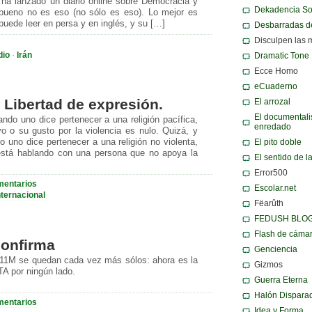
, ha lanzado un diario online sobre Democracia y
Dekadencia S
ueno no es eso (no sólo es eso). Lo mejor es
puede leer en persa y en inglés, y su […]
Desbarradas d
Disculpen las 
dio
·
Irán
Dramatic Tone
Ecce Homo
eCuaderno
. Libertad de expresión.
El arrozal
El documentali
ndo uno dice pertenecer a una religión pacífica,
enredado
 o su gusto por la violencia es nulo. Quizá, y
El pito doble
 uno dice pertenecer a una religión no violenta,
 está hablando con una persona que no apoya la
El sentido de l
Error500
mentarios
Escolar.net
nternacional
Fëarûth
FEDUSH BLO
Flash de cáma
confirma
Genciencia
 11M se quedan cada vez más sólos: ahora es la
Gizmos
TA por ningún lado.
Guerra Eterna
Halón Dispara
mentarios
Idea y Forma