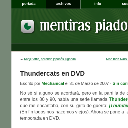
portada
archivos
info
sus
←
Kanji Battle, aprende japonés jugando
Nine Inch Nails-
Thundercats en DVD
Escrito por
Mechanical
el 31 de Marzo de 2007 ·
Sin com
No sé si alguno se acordará, pero en la parrilla de
entre los 80 y 90, había una serie llamada
Thunder
que me encantaba, con su grito de guerra:
¡Thunder
(En fin todos nos hacemos viejos). Ahora se pone a l
temporada en DVD.