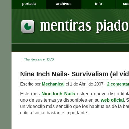
portada
archivos
info
sus
←
Thundercats en DVD
Nine Inch Nails- Survivalism (el ví
Escrito por
Mechanical
el 1 de Abril de 2007 ·
2 comenta
Este mes
Nine Inch Nails
estrena nuevo disco titu
uno de sus temas ya disponibles en su
web oficial
,
S
un videoclip más sencillo que los habituales de la b
crítica social bastante importante.