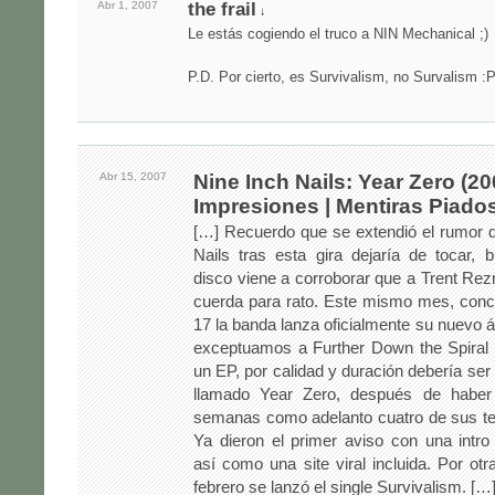
Abr 1,
2007
the frail
↓
Le estás cogiendo el truco a NIN Mechanical ;)
P.D. Por cierto, es Survivalism, no Survalism :
Abr 15,
2007
Nine Inch Nails: Year Zero (20
Impresiones | Mentiras Piado
[…] Recuerdo que se extendió el rumor 
Nails tras esta gira dejaría de tocar,
disco viene a corroborar que a Trent Rez
cuerda para rato. Este mismo mes, conc
17 la banda lanza oficialmente su nuevo á
exceptuamos a Further Down the Spiral
un EP, por calidad y duración debería se
llamado Year Zero, después de haber
semanas como adelanto cuatro de sus t
Ya dieron el primer aviso con una intro
así como una site viral incluida. Por otr
febrero se lanzó el single Survivalism. […