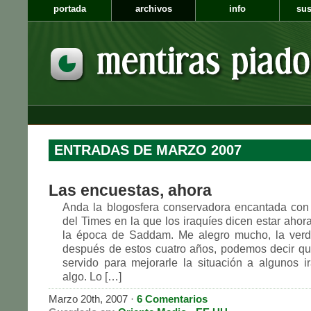
portada
archivos
info
sus
ENTRADAS DE MARZO 2007
Las encuestas, ahora
Anda la blogosfera conservadora encantada con
del Times en la que los iraquíes dicen estar ahor
la época de Saddam. Me alegro mucho, la verd
después de estos cuatro años, podemos decir qu
servido para mejorarle la situación a algunos i
algo. Lo […]
Marzo 20th, 2007
·
6 Comentarios