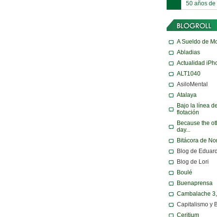
50 años de
A Sueldo de M
Abladias
Actualidad iPh
ALT1040
AsiloMental
Atalaya
Bajo la línea d
flotación
Because the ot
day...
Bitácora de N
Blog de Eduar
Blog de Lori
Boulé
Buenaprensa
Cambalache 3
Capitalismo y 
Ceritium