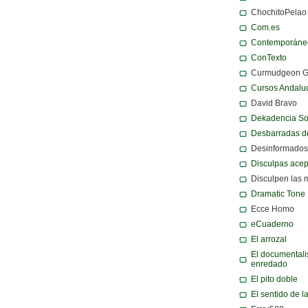
ChochitoPelao
Com.es
Contemporáne
ConTexto
Curmudgeon 
Cursos Andalu
David Bravo
Dekadencia S
Desbarradas d
Desinformados
Disculpas ace
Disculpen las 
Dramatic Tone
Ecce Homo
eCuaderno
El arrozal
El documentali
enredado
El pito doble
El sentido de l