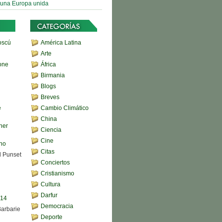
 una Europa unida
oscú
América Latina
Arte
one
África
Birmania
Blogs
Breves
e
Cambio Climático
China
her
Ciencia
Cine
ono
Citas
d Punset
Conciertos
Cristianismo
Cultura
Darfur
,14
Democracia
Barbarie
Deporte