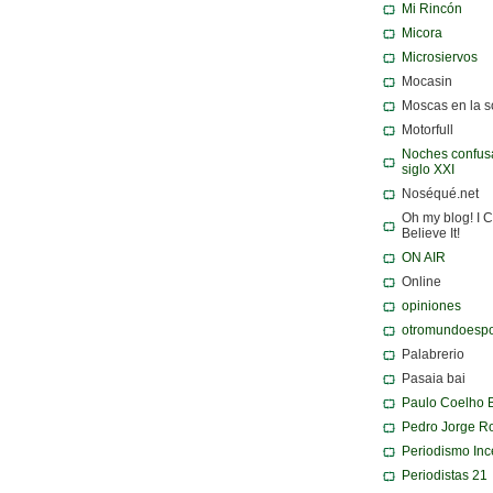
Mi Rincón
Micora
Microsiervos
Mocasin
Moscas en la 
Motorfull
Noches confusa
siglo XXI
Noséqué.net
Oh my blog! I C
Believe It!
ON AIR
Online
opiniones
otromundoespo
Palabrerio
Pasaia bai
Paulo Coelho 
Pedro Jorge R
Periodismo Inc
Periodistas 21