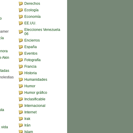
Derechos
Ecología
Economía
o
EE.UU.
Elecciones Venezuela
Gamer
06
cía
Encierros
España
onora
Eventos
e Akin
Fotografía
Francia
ptadas
Historia
molestias
Humanidades
Humor
Humor gráfico
Inclasificable
Internacional
sta
Internet
Irak
Irán
a vida
Islam