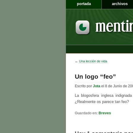
portada
archivos
←
Una lección de vida
Un logo “feo”
Escrito por
Jota
el 8 de Junio de 20
La blogosfera inglesa indignad
¿Realmente os parece tan feo?
Guardado en:
Breves