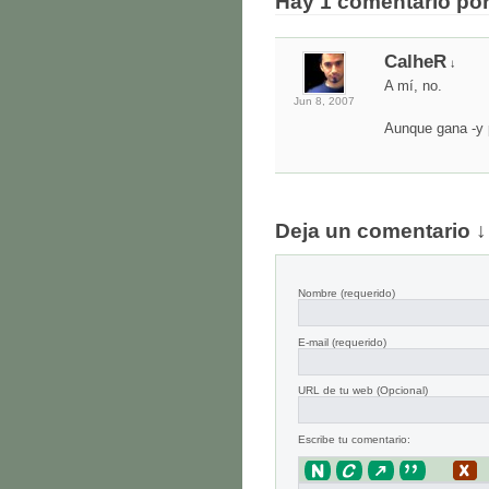
Hay 1 comentario po
CalheR
↓
A mí, no.
Jun 8,
2007
Aunque gana -y 
Deja un comentario ↓
Nombre
(requerido)
E-mail
(requerido)
URL de tu web (Opcional)
Escribe tu comentario: