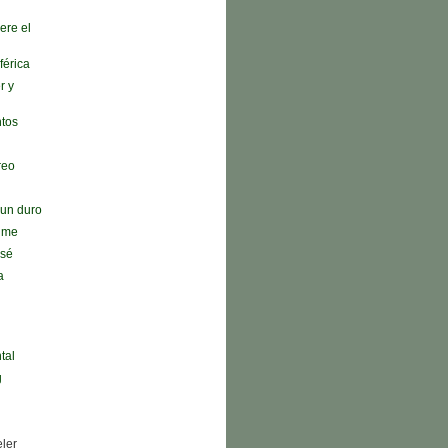
ere el
férica
r y
ntos
reo
n un duro
r me
 sé
a
tal
g
eler