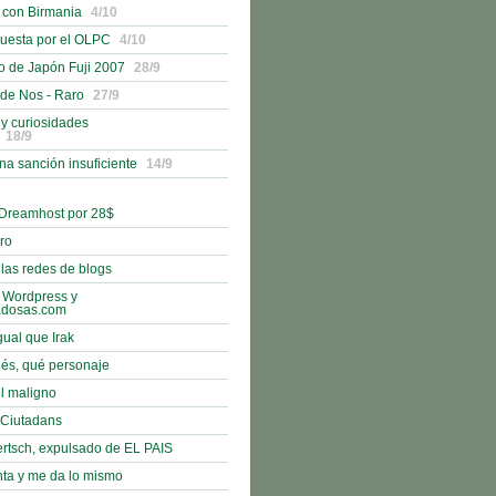
 con Birmania
4/10
uesta por el OLPC
4/10
o de Japón Fuji 2007
28/9
 de Nos - Raro
27/9
 y curiosidades
18/9
na sanción insuficiente
14/9
 Dreamhost por 28$
bro
 las redes de blogs
 Wordpress y
adosas.com
gual que Irak
nés, qué personaje
l maligno
e Ciutadans
rtsch, expulsado de EL PAIS
nta y me da lo mismo