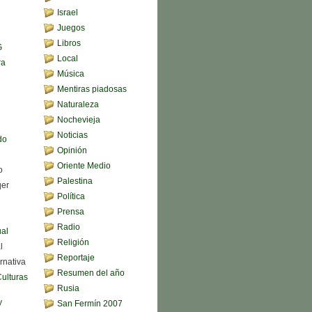
Israel
Juegos
Libros
G
Local
ra
Música
Mentiras piadosas
Naturaleza
Nochevieja
Noticias
do
Opinión
Oriente Medio
o
Palestina
qer
Política
Prensa
Radio
ual
Religión
l
Reportaje
rnativa
Resumen del año
Culturas
Rusia
y
San Fermín 2007