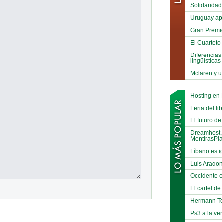
Solidaridad
Uruguay ap
Gran Premi
El Cuarteto
Diferencias
lingüísticas
Mclaren y u
Hosting en
Feria del li
El futuro de
Dreamhost,
MentirasPi
Líbano es i
Luis Arago
Occidente e
El cartel d
Hermann Te
Ps3 a la ve