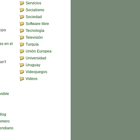
Servicios
Socialismo
Sociedad
Software libre
sopa
Tecnología
Televisión
s en el
Turquía
Unión Europea
Universidad
an't
Uruguay
Videojuegos
Videos
sible
Blog
omero
endiario