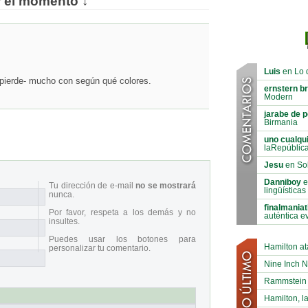
r el momento ↓
Luis
en Lo 
pierde- mucho con según qué colores.
ernstern b
Modern
jarabe de p
Birmania
uno cualqu
laRepúblic
Jesu
en Sol
Danniboy
e
Tu dirección de e-mail
no se mostrará
lingüísticas
nunca.
finalmaniat
Por favor, respeta a los demás y no
auténtica e
insultes.
Puedes usar los botones para
Hamilton at
personalizar tu comentario.
Nine Inch N
Rammstein B
Hamilton, la