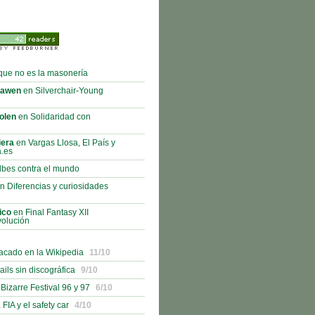
que no es la masonería
rawen
en Silverchair-Young
olen
en Solidaridad con
iera
en Vargas Llosa, El País y
a.es
bes contra el mundo
n Diferencias y curiosidades
ico
en Final Fantasy XII
volución
acado en la Wikipedia
11/10
ails sin discográfica
9/10
izarre Festival 96 y 97
6/10
 FIA y el safety car
4/10