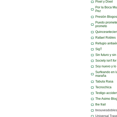
Pixel y Dixel
Por la Boca Mu
Pez
Presión Blogos
Puedo promete
prometo
Quincesetecie
Rafael Robles
Refugio antiaé
SigT
Sin futuro y si
Society isn't fo
Soy nuevo y lo
Surfeando en l
maraña
Tabula Rasa
Tecnochica
Testigo acciden
The Asimo Blo
the frail
tresuvesdobles
Universal Trav