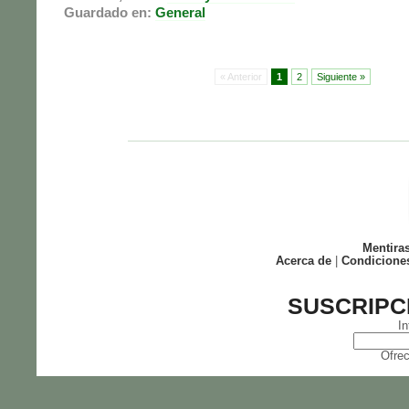
Guardado en:
General
« Anterior
1
2
Siguiente »
Mentira
Acerca de
|
Condicione
SUSCRIPC
In
Ofrec