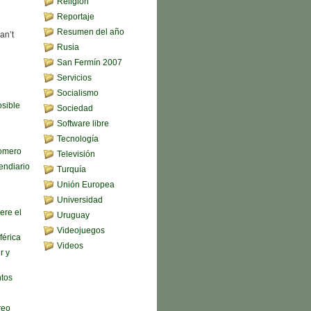
Religión
Reportaje
Resumen del año
an’t
Rusia
San Fermín 2007
Servicios
Socialismo
sible
Sociedad
Software libre
Tecnología
omero
Televisión
endiario
Turquía
Unión Europea
Universidad
ere el
Uruguay
Videojuegos
férica
Videos
r y
ntos
reo