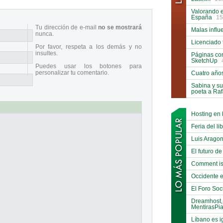
Valorando e
España
15
Tu dirección de e-mail
no se mostrará
Malas influ
nunca.
Licenciado 
Por favor, respeta a los demás y no
insultes.
Páginas co
SketchUp
Puedes usar los botones para
personalizar tu comentario.
Cuatro año
Sabina y su
poeta a Ra
Hosting en
Feria del li
Luis Arago
El futuro de
Comment is
Occidente e
El Foro Soci
Dreamhost,
MentirasPi
Líbano es i