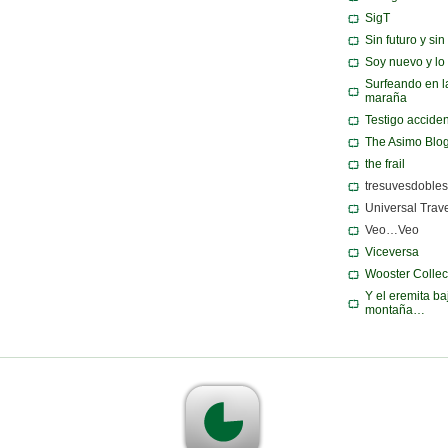
SigT
Sin futuro y si
Soy nuevo y lo
Surfeando en l
maraña
Testigo acciden
The Asimo Blo
the frail
tresuvesdobles
Universal Trav
Veo…Veo
Viceversa
Wooster Collec
Y el eremita ba
montaña…