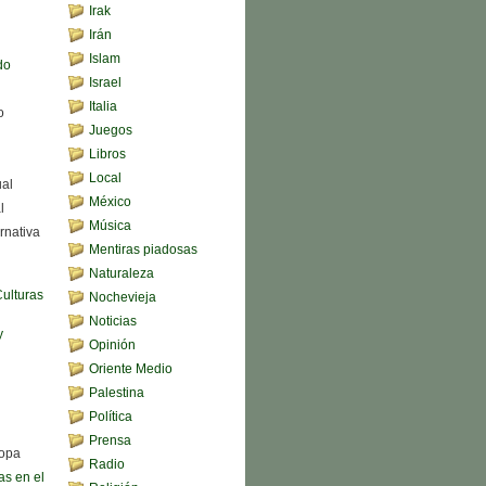
Irak
Irán
Islam
do
Israel
Italia
o
Juegos
Libros
Local
ual
México
l
Música
rnativa
Mentiras piadosas
Naturaleza
Culturas
Nochevieja
Noticias
y
Opinión
Oriente Medio
Palestina
Política
Prensa
sopa
Radio
s en el