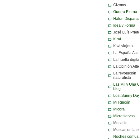
Gizmos
Guerra Eterna
Halón Dispara
Idea y Forma
José Luís Priet
Kirai
Kiwi viajero
La España Act
La huella digita
La Opinión Alte
La revolución
naturalista
Las Mil y Una 
blog
Lost Sunny Da
Mi Rincón
Micora
Microsiervos
Mocasin
Moscas en la 
Noches confusa