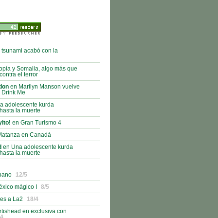
tsunami acabó con la
opía y Somalia, algo más que
ontra el terror
don
en Marilyn Manson vuelve
 Drink Me
a adolescente kurda
hasta la muerte
ito!
en Gran Turismo 4
Matanza en Canadá
d
en Una adolescente kurda
hasta la muerte
ubano
12/5
éxico mágico I
8/5
es a La2
18/4
rtishead en exclusiva con
/4