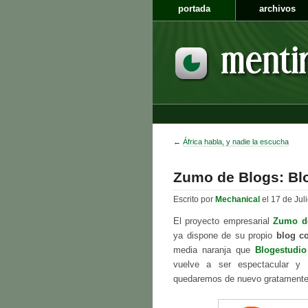
portada
archivos
←
África habla, y nadie la escucha
Zumo de Blogs: Blo
Escrito por
Mechanical
el 17 de Jul
El proyecto empresarial
Zumo d
ya dispone de su propio
blog co
media naranja que
Blogestudio
vuelve a ser espectacular y
quedaremos de nuevo gratamente