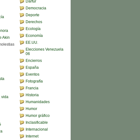
Darfur
Democracia
Deporte
cía
Derechos
Ecología
onora
Economía
e Akin
EE.UU.
molestias
Elecciones Venezuela
06
Encierros
España
Eventos
sta
Fotografía
Francia
Historia
a vida
Humanidades
Humor
Humor gráfico
Inclasificable
G
Internacional
ra
Internet