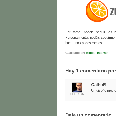
Por tanto, podéis seguir las 
Personalmente, podéis seguirme
hace unos pocos meses.
Guardado en:
Blogs
·
Internet
Hay 1 comentario po
CalheR
↓
Un diseño preci
Jul 17,
2007
Deja un comentario ↓