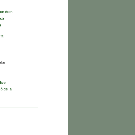
n un duro
 sé
a
tal
g
eler
tive
jó de la