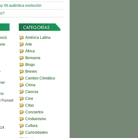
sy XII auténtica evolución
to?
oscú
América Latina
one
Arte
África
Birmania
Blogs
e
Breves
Cambio Climático
her
China
Ciencia
ono
Cine
d Punset
Citas
Conciertos
Cristianismo
Cultura
,14
Curiosidades