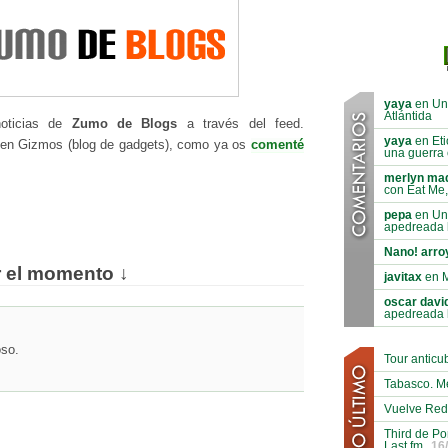
yaya
en Un 
Atlántida
noticias de
Zumo de Blogs
a través del feed.
yaya
en Eti
 en Gizmos (blog de gadgets), como ya os
comenté
una guerra c
merlyn ma
con Eat Me,
pepa
en Un
apedreada 
Nano! arroy
r el momento ↓
javitax
en 
oscar davi
apedreada 
oso.
Tour antic
Tabasco. M
Vuelve Red
Third de Po
Last.fm
16