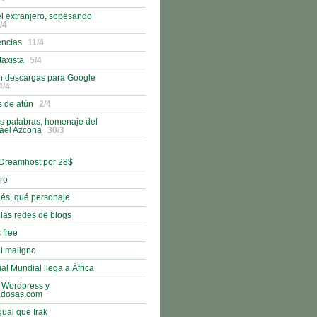
l extranjero, sopesando
/4
encias
11/4
taxista
5/4
n descargas para Google
4/4
s de atún
2/4
s palabras, homenaje del
fael Azcona
30/3
 Dreamhost por 28$
bro
nés, qué personaje
 las redes de blogs
 free
l maligno
al Mundial llega a África
 Wordpress y
adosas.com
gual que Irak