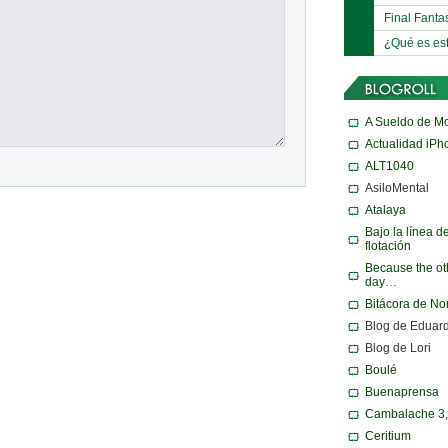
Final Fanta
¿Qué es es
A Sueldo de M
Actualidad iPh
ALT1040
AsiloMental
Atalaya
Bajo la línea d
flotación
Because the ot
day…
Bitácora de N
Blog de Eduar
Blog de Lori
Boulé
Buenaprensa
Cambalache 3
Ceritium