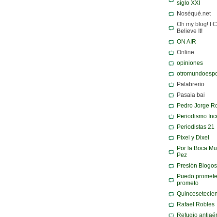
siglo XXI
Noséqué.net
Oh my blog! I C
Believe It!
ON AIR
Online
opiniones
otromundoespo
Palabrerio
Pasaia bai
Pedro Jorge R
Periodismo Inc
Periodistas 21
Pixel y Dixel
Por la Boca Mu
Pez
Presión Blogos
Puedo promete
prometo
Quincesetecie
Rafael Robles
Refugio antiaé