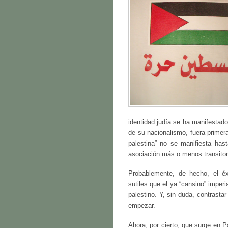
identidad judía se ha manifestad
de su nacionalismo, fuera primer
palestina” no se manifiesta has
asociación más o menos transitor
Probablemente, de hecho, el éx
sutiles que el ya “cansino” imper
palestino. Y, sin duda, contras
empezar.
Ahora, por cierto, que surge en P