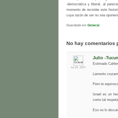
-democrática y liberal, al pare
momento de recordar este histori
cuya razón de ser no sea oponerse 
Guardado en:
General
No hay comentarios 
Julio -Tucu
Estimado Cahler
Jul 29,
2007
Lamento cruzarm
Pero te equivoc
Israel es un h
como tal respeta
Eso no lo discut