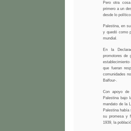
Pero otra cosa
primero a un de
desde lo político
Palestina, en s
y quedó como pos
mundial.
En la Declarac
promotores de g
establecimiento 
que fueran resp
comunidades no j
Balfour-.
Con apoyo de 
Palestina bajo 
mandato de la L
Palestina había 
su promesa y f
1939, la poblaci