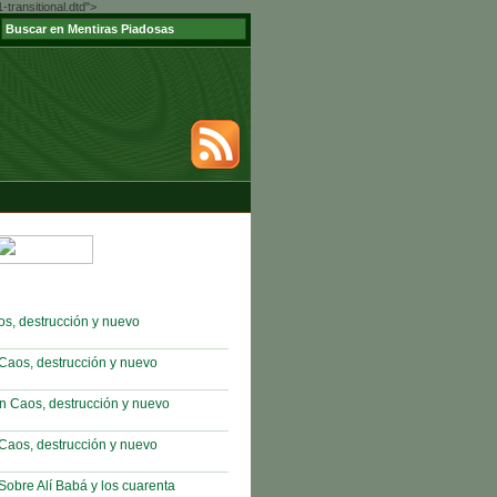
ransitional.dtd">
s, destrucción y nuevo
Caos, destrucción y nuevo
n Caos, destrucción y nuevo
Caos, destrucción y nuevo
obre Alí Babá y los cuarenta