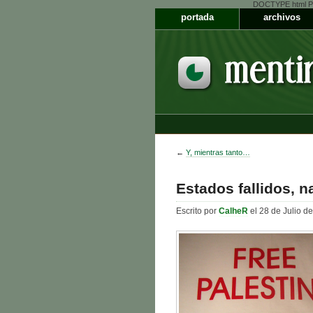
DOCTYPE html PUB
portada
archivos
←
Y, mientras tanto…
Estados fallidos, n
Escrito por
CalheR
el 28 de Julio d