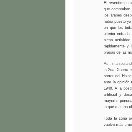
El resentimiento
que compraban t
los árabes desp
había puesto ya 
en que los brit
ulterior entrad
plena actividad 
rápidamente y l
brasas de las m
Así, manipuland
la 2da. Guerra 
horror del Holo
ante la opinión 
1948. A la post
artificial y de
mayores penurias
lo que a estas a
Toda la zona se
vuelve más crue