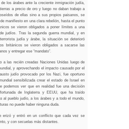
 de los árabes ante la creciente inmigración judía,
ierras a precio de oro y luego no daban trabajo a
oseídos de ellas sino a sus propios paisanos, se
de manifiesto en una clara rebelión, hasta el punto
ánicos se vieron obligados a poner límites a una
a de judíos. Tras la segunda guerra mundial, y en
terrorista judía y árabe, la situación se deterioró
os británicos se vieron obligados a sacarse las
anos y entregar ese “mandato”.
o a las recién creadas Naciones Unidas luego de
mundial, y aprovechando el impacto causado por el
causto judío provocado por los Nazi, fue oportuno
mundial sensibilizada crear el estado de Israel en
re podemos ver que en realidad fue una decisión
safortunada de Inglaterra y EEUU, que ha traído
 al pueblo judío, a los árabes y a todo el mundo,
lturas no puede haber ninguna duda.
 erizó y entró en un conflicto que cada vez se
nto, y con secuelas más distantes.