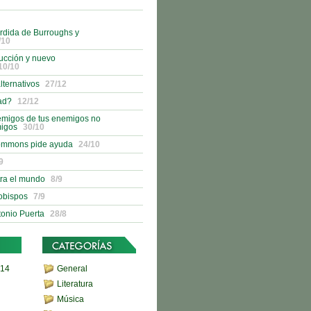
rdida de Burroughs y
/10
ucción y nuevo
10/10
lternativos
27/12
ad?
12/12
emigos de tus enemigos no
migos
30/10
ommons pide ayuda
24/10
9
tra el mundo
8/9
 obispos
7/9
tonio Puerta
28/8
,14
General
Literatura
Música