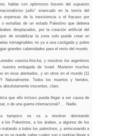
rio, hablar con optimismo ilusorio del supuesto
“nacionalismo judío” enancado en la teoría del
a expensas de la inexistencia o el fracaso por
 o extrañas de un estado Palestino que debiera
rabes desplazados, por la creación artificial del
lejos de estabilizar la zona solo puede crear un
uelas inimaginables no ya a esa castigada y pobre
giar grandes calamidades para el resto del mundo.
ustedes vuestra Atocha, y nosotros los argentinos
 nuestra embajada de Israel. Murieron muchos
íos en esos atentados, y en otros en el mundo (11
 Y Naturalmente. Todos los muertos y heridos,
os absolutamente inocentes, claro.
tiza que ello incluso pueda llegar a ser causa de
lear, o de una guerra internacional? … Nadie.
a tampoco se va a resolver derrotando
 a los Palestinos, a los árabes, a algunos de los
 matando a todos los palestinos, y arrinconando a
ue no se puede saber cuales son o podrían llegar a