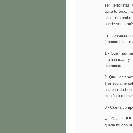
ser terrorista
quitarte todo, i
ellos, el cerebr
puede ser la má
En consecuenci
“second best” ma
1.- Que más bi
multietnicas y 
tolerancia.
2.-Que estamo
Transcontinent
nacionalidad de
religión o de raz
3.- Que la compo
4.- Que el EE
quede mucho hilo