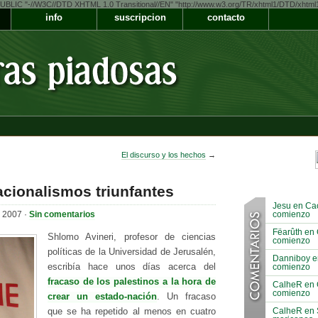
LIC "-//W3C//DTD XHTML 1.0 Transitional//EN" "http://www.w3.org/TR/xhtml1/DTD/xhtml1-t
info
suscripcion
contacto
El discurso y los hechos
→
acionalismos triunfantes
Jesu en Cao
e 2007 ·
Sin comentarios
comienzo
Fëarûth en 
Shlomo Avineri, profesor de ciencias
comienzo
políticas de la Universidad de Jerusalén,
Danniboy e
escribía hace unos días acerca del
comienzo
fracaso de los palestinos a la hora de
CalheR en 
comienzo
crear un estado-nación
. Un fracaso
CalheR en S
que se ha repetido al menos en cuatro