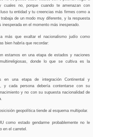
s y cuales no, porque cuando te amenazan con
ncluso tu entidad y tu creencias más firmes como a
o trabaja de un modo muy diferente, y la respuesta
s inesperada en el momento más inesperado.
a más que exaltar el nacionalismo judío como
s bien habría que recordar:
en estamos en una etapa de estados y naciones
multirreligiosas, donde lo que se cultiva es la
s en una etapa de integración Continental y
al, y cada persona debería contentarse con su
 nacimiento y no con su supuesta nacionalidad de
a.
sicisión geopolítica tiende al esquema multipolar.
UU como estado gendarme probablemente no le
 en el carretel.