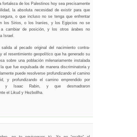
la fortaleza de los Palestinos hoy sea precisamente
lidad, la absoluta necesidad de existir para que
segura, o que incluso no se tenga que enfrentar
n los Sirios, o los Iraníes, y los Egipcios no se
 a cambiar de posición, y los otros árabes no
a Israel.
 salida al pecado original del nacimiento contra-
 y el resentimiento geopolítico que ha generado su
zosa sobre una población milenariamente instalada
la que fue expulsada de manera discriminatoria y
olamente puede resolverse profundizando el camino
d, y profundizando el camino emprendido por
at y Isaac Rabin, y que desmadraron
te el Likud y Hezbollha.
mbre, no te equivoques tú. Yo no “exalto” el