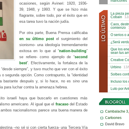
maricones
ocasiones, según Avineri: 1920, 1936-
39, 1948, y 1993. Y que se hizo más
La pieza pe
flagrante, sobre todo, por el éxito que en
Cobain
12
esa tarea tuvo la nación judía.
Caos, destr
comienzo
Por otra parte, Buena Prensa calificaba
O serios o a
en su último post
el surgimiento del
¿Será verd
sionismo- una ideología tremendamente
Que los en
exitosa en lo que al “
nation-building
”
sean tus a
se refiere- como ejemplo de “
second
Creative C
best
”. Efectivamente, la fortaleza de la
Urbino
13/
o “desde siempre”, y tuvo mucho que ver con el éxito
Solbes con
a o segunda opción. Como contrapunto, la “identidad
ta bastante después y, si lo hace, no es sino una
Incluso los
ia para luchar contra la amenaza hebrea.
Luto por An
ito israelí haya que buscarlo en cuestiones más
ialismo americano. Al igual que el
fracaso
del Estado
tar ambos nacionalismos parece una buena manera de
Cambalache 3
Cartoones
David Bravo
alestina –no sé si con cierta fuerza- una Tercera Vía