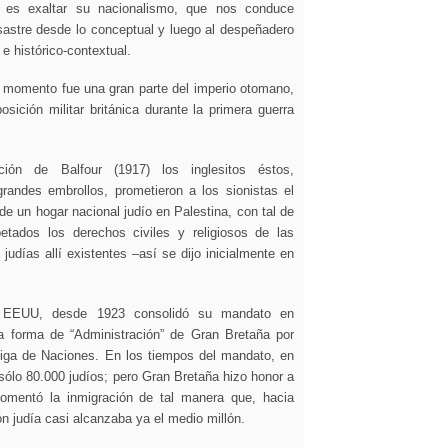
 es exaltar su nacionalismo, que nos conduce
sastre desde lo conceptual y luego al despeñadero
 e histórico-contextual.
u momento fue una gran parte del imperio otomano,
ición militar británica durante la primera guerra
ión de Balfour (1917) los inglesitos éstos,
randes embrollos, prometieron a los sionistas el
de un hogar nacional judío en Palestina, con tal de
etados los derechos civiles y religiosos de las
udías allí existentes –así se dijo inicialmente en
EEUU, desde 1923 consolidó su mandato en
la forma de “Administración” de Gran Bretaña por
iga de Naciones. En los tiempos del mandato, en
sólo 80.000 judíos; pero Gran Bretaña hizo honor a
omentó la inmigración de tal manera que, hacia
ón judía casi alcanzaba ya el medio millón.