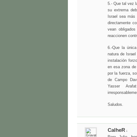
5.- Que tal vez 
su extrema debi
Israel sea más 
directamente co
vean obligados
reaccionen contr
6.-Que la única
natura de Israel
instalación for
en esa zona de 
por la fuerza, s
de Campo Davi
Yasser Araf
irresponsablemen
Saludos.
CalheR
↓
Pero Julio, ho