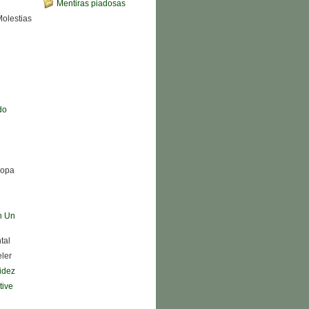
Mentiras piadosas
Molestias
do
Sopa
n Un
tal
eler
didez
tive