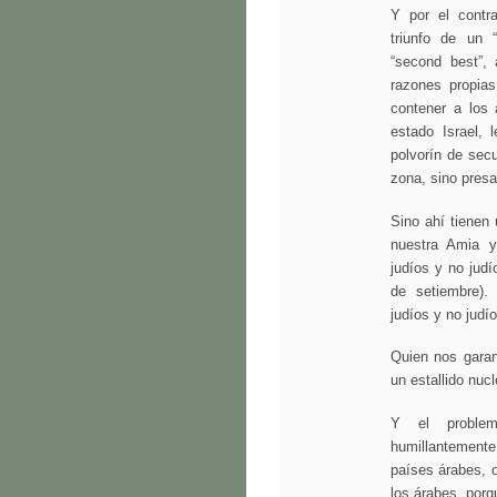
Y por el contra
triunfo de un 
“second best”, 
razones propias
contener a los á
estado Israel, 
polvorín de sec
zona, sino presa
Sino ahí tienen 
nuestra Amia y
judíos y no jud
de setiembre).
judíos y no judí
Quien nos garan
un estallido nuc
Y el problem
humillantemente
países árabes, o
los árabes, porq