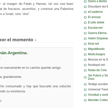
Diario a Borbo
cer- al margen de Fatah y Hamas, tal vez sea buen
Disculpen las 
al de fracasos, asumirlos, y construir una Palestina
eCuaderno
a Israel, sino “otra”.
El arrozal
El pito doble
Escolar.net
Guerra Eterna
Halón Dispara
por el momento ↓
Kirai.net
MigraMundo
mán-Argentina
↓
ModoJuegos
:
Moscas en la 
Noséqué.net
e nuevamente en tu camino querido amigo.
Notas de Cine
Sin Futuro y Si
as grandemente.
Duro
Testigo acciden
echo consumado y hay que buscarle una solución
Universal Trav
ndo su existencia.
Vicisitud y sor
Wooster Collec
o.