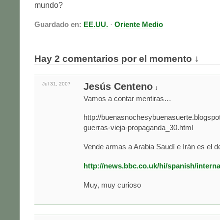
mundo?
Guardado en:
EE.UU.
·
Oriente Medio
Hay 2 comentarios por el momento ↓
Jul 31,
2007
Jesús Centeno
↓
Vamos a contar mentiras…
http://buenasnochesybuenasuerte.blogspo
guerras-vieja-propaganda_30.html
Vende armas a Arabia Saudí e Irán es el d
http://news.bbc.co.uk/hi/spanish/inter
Muy, muy curioso