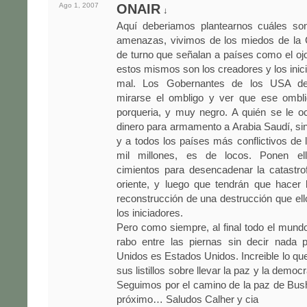
Ago 1,
2007
ONAIR
↓
Aquí deberiamos plantearnos cuáles so
amenazas, vivimos de los miedos de la C
de turno que señalan a países como el oj
estos mismos son los creadores y los inici
mal. Los Gobernantes de los USA de
mirarse el ombligo y ver que ese ombli
porqueria, y muy negro. A quién se le o
dinero para armamento a Arabia Saudí, sino
y a todos los países más conflictivos de 
mil millones, es de locos. Ponen e
cimientos para desencadenar la catastro
oriente, y luego que tendrán que hacer 
reconstrucción de una destrucción que e
los iniciadores.
Pero como siempre, al final todo el mundo
rabo entre las piernas sin decir nada 
Unidos es Estados Unidos. Increible lo qu
sus listillos sobre llevar la paz y la democr
Seguimos por el camino de la paz de Bush
próximo… Saludos Calher y cia