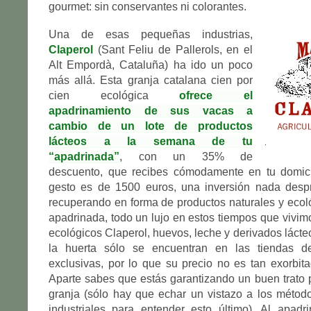
gourmet: sin conservantes ni colorantes.
Una de esas pequeñas industrias,
Claperol
(Sant Feliu de Pallerols, en el
Alt Empordà, Cataluña) ha ido un poco
más allá. Esta granja catalana cien por
cien ecológica
ofrece el
apadrinamiento de sus vacas a
cambio de un lote de productos
lácteos a la semana de tu
“apadrinada”
, con un 35% de
descuento, que recibes cómodamente en tu domicil
gesto es de 1500 euros, una inversión nada desp
recuperando en forma de productos naturales y ecol
apadrinada, todo un lujo en estos tiempos que vivim
ecológicos Claperol, huevos, leche y derivados lácte
la huerta sólo se encuentran en las tiendas 
exclusivas, por lo que su precio no es tan exorbi
Aparte sabes que estás garantizando un buen trato 
granja (sólo hay que echar un vistazo a los métod
industriales para entender esto último). Al apadr