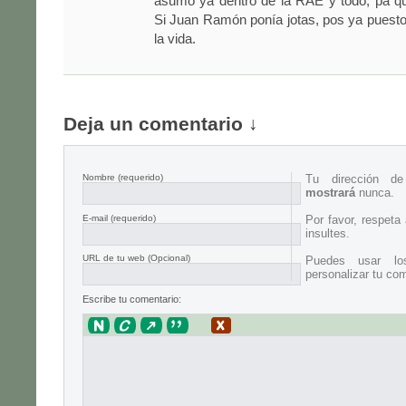
asumo ya dentro de la RAE y todo, pa qu
Si Juan Ramón ponía jotas, pos ya puest
la vida.
Deja un comentario ↓
Nombre
(requerido)
Tu dirección d
mostrará
nunca.
E-mail
(requerido)
Por favor, respeta
insultes.
URL de tu web (Opcional)
Puedes usar lo
personalizar tu com
Escribe tu comentario: