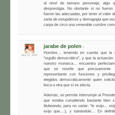
al nivel de tamano personaje, algo 
desprestigia. No obstante si no fueron 
fueron las adecuadas, por tener el valor d
sarta de estupideces y demagogia que osc
carpa de circo una venerable cumbre como
jarabe de polen
↓
Hombre… teniendo en cuenta que la en
Nov 21,
2007
“orgullo democrático”, y que la actuación ‘
nuestro monarca… encuentro perfectame
que se reseñe que precisamente e
representante con funciones y privilieg
elegidos democráticamente quien solicit
boca a otra que sí es electa.
Además, se permite interrumpir al Preside
que estaba cumpliendo bastante bien s
titubeando, para no variar: “le exijo… ex
exijo que….), y tuteándole… En defini