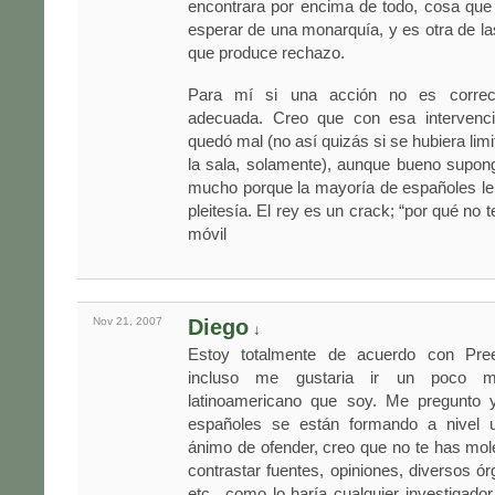
encontrara por encima de todo, cosa que
esperar de una monarquía, y es otra de la
que produce rechazo.
Para mí si una acción no es correc
adecuada. Creo que con esa intervenci
quedó mal (no así quizás si se hubiera lim
la sala, solamente), aunque bueno supon
mucho porque la mayoría de españoles le
pleitesía. El rey es un crack; “por qué no t
móvil
Nov 21,
2007
Diego
↓
Estoy totalmente de acuerdo con Pre
incluso me gustaria ir un poco m
latinoamericano que soy. Me pregunto 
españoles se están formando a nivel un
ánimo de ofender, creo que no te has mo
contrastar fuentes, opiniones, diversos ó
etc., como lo haría cualquier investigad