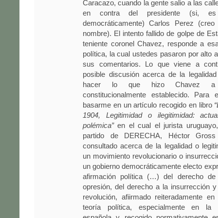
Caracazo, cuando la gente salio a las call
en contra del presidente (si, es 
democráticamente) Carlos Perez (creo
nombre). El intento fallido de golpe de Es
teniente coronel Chavez, responde a esa
política, la cual ustedes pasaron por alto 
sus comentarios. Lo que viene a cont
posible discusión acerca de la legalidad
hacer lo que hizo Chavez a 
constitucionalmente establecido. Para
basarme en un artículo recogido en libro
“
1904, Legitimidad o ilegitimidad: actu
polémica”
en el cual el jurista uruguay
partido de DERECHA, Héctor Gross E
consultado acerca de la legalidad o legiti
un movimiento revolucionario o insurrecci
un gobierno democráticamente electo exp
afirmación política (…) del derecho de 
opresión, del derecho a la insurrección y
revolución, afiirmado reiteradamente en 
teoría política, especialmente en la 
española y recogido normativamente en