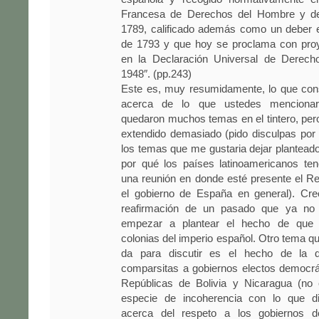
Francesa de Derechos del Hombre y de
1789, calificado además como un deber e
de 1793 y que hoy se proclama con proy
en la Declaración Universal de Derec
1948″. (pp.243)
Este es, muy resumidamente, lo que cons
acerca de lo que ustedes mencionar
quedaron muchos temas en el tintero, pe
extendido demasiado (pido disculpas por
los temas que me gustaria dejar plantead
por qué los países latinoamericanos t
una reunión en donde esté presente el R
el gobierno de España en general). Cr
reafirmación de un pasado que ya no 
empezar a plantear el hecho de qu
colonias del imperio español. Otro tema 
da para discutir es el hecho de la 
comparsitas a gobiernos electos democrá
Repúblicas de Bolivia y Nicaragua (no
especie de incoherencia con lo que di
acerca del respeto a los gobiernos d