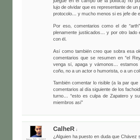
juegue en el campo de la política) no pu
lujo de olvidar que es representante de un p
protocolo… y mucho menos si es jefe de e
Por eso, comentarios como el de “arth
plenamente justiicados… y por otro lado
con él.
Así como también creo que sobra esa ol
comentarios que se resumen en “el Re
venga sí, apaga y vámonos… estamos 
coño, no a un actor o humorista, o a un co
También comentar lo risible (a la par que 
comentarios al día siguiente de los fachoi
turno… “esto es culpa de Zapatero y su
miembros así”
CalheR
↓
¿Alguien ha puesto en duda que Chávez s
Nov 20,
2007