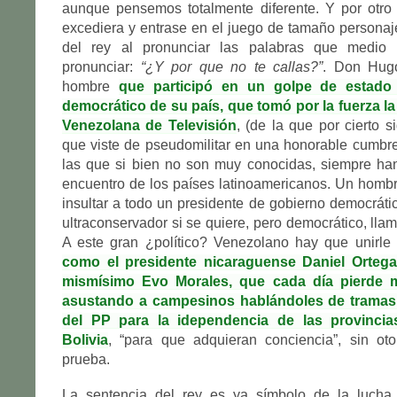
aunque pensemos totalmente diferente. Y por otro
excediera y entrase en el juego de tamaño personaje
del rey al pronunciar las palabras que medi
pronunciar:
“¿Y por que no te callas?”
. Don Hug
hombre
que participó en un golpe de estado
democrático de su país, que tomó por la fuerza la
Venezolana de Televisión
, (de la que por cierto 
que viste de pseudomilitar en una honorable cumbr
las que si bien no son muy conocidas, siempre han
encuentro de los países latinoamericanos. Un homb
insultar a todo un presidente de gobierno democráti
ultraconservador si se quiere, pero democrático, llam
A este gran ¿político? Venezolano hay que unirle 
como el presidente nicaraguense Daniel Orteg
mismísimo Evo Morales, que cada día pierde 
asustando a campesinos hablándoles de tramas 
del PP para la idependencia de las provinci
Bolivia
, “para que adquieran conciencia”, sin ot
prueba.
La sentencia del rey es ya símbolo de la lucha a