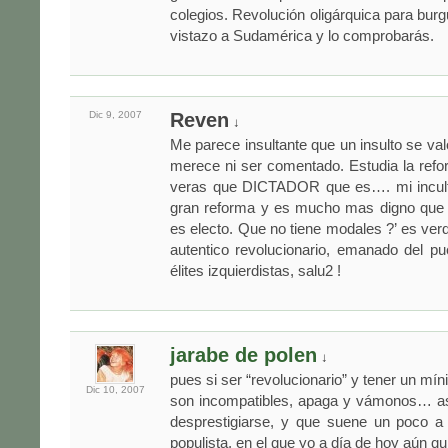
colegios. Revolución oligárquica para bur
vistazo a Sudamérica y lo comprobarás.
Dic 9,
2007
Reven
↓
Me parece insultante que un insulto se val
merece ni ser comentado. Estudia la ref
veras que DICTADOR que es…. mi incult
gran reforma y es mucho mas digno que e
es electo. Que no tiene modales ?’ es ver
autentico revolucionario, emanado del p
élites izquierdistas, salu2 !
jarabe de polen
↓
pues si ser “revolucionario” y tener un mí
Dic 10,
2007
son incompatibles, apaga y vámonos… as
desprestigiarse, y que suene un poco a 
populista, en el que yo a día de hoy aún qu