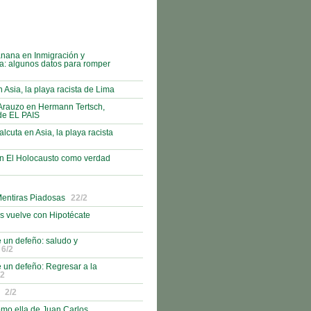
nana en Inmigración y
a: algunos datos para romper
sia, la playa racista de Lima
Arauzo en Hermann Tertsch,
de EL PAIS
lcuta en Asia, la playa racista
en El Holocausto como verdad
Mentiras Piadosas
22/2
s vuelve con Hipotécate
 un defeño: saludo y
6/2
 un defeño: Regresar a la
/2
2/2
como ella de Juan Carlos