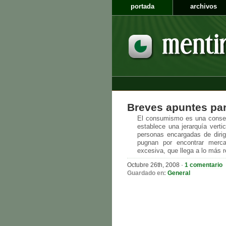
portada
archivos
Breves apuntes par
El consumismo es una consecu
establece una jerarquía vert
personas encargadas de dirig
pugnan por encontrar merc
excesiva, que llega a lo más re
Octubre 26th, 2008
·
1 comentario
Guardado en:
General