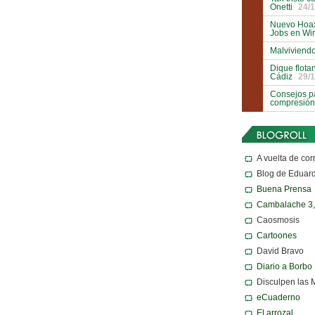
Onetti
24/1
Nuevo Hoax
Jobs en Wi
Malviviendo
Dique flota
Cádiz
29/1
Consejos pa
compresión
A vuelta de cor
Blog de Eduar
Buena Prensa
Cambalache 3
Caosmosis
Cartoones
David Bravo
Diario a Borbo
Disculpen las 
eCuaderno
El arrozal