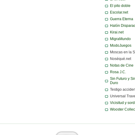
El pito doble
Escolar.net
Guerra Eterna
Halón Dispara
Kirai.net
MigraMundo
ModoJuegos
Moscas en la 
Noséqué.net
Notas de Cine
Rosa J.C.
Sin Futuro y Si
Duro
Testigo acciden
Universal Trav
Vicisitud y sor
Wooster Collec