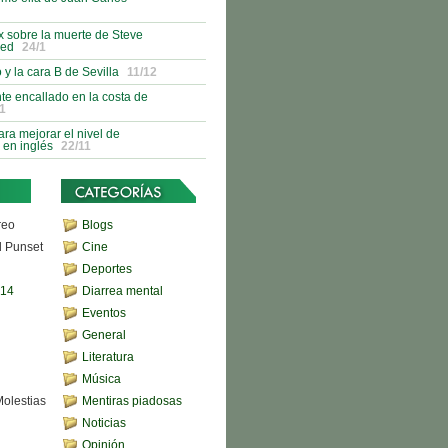
 sobre la muerte de Steve
red
24/1
 y la cara B de Sevilla
11/12
nte encallado en la costa de
1
ra mejorar el nivel de
 en inglés
22/11
reo
Blogs
d Punset
Cine
Deportes
,14
Diarrea mental
Eventos
General
Literatura
Música
Molestias
Mentiras piadosas
Noticias
Opinión