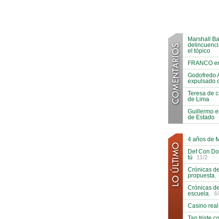
Marshall Ba
delincuenci
el tópico
FRANCO en A
Godofredo 
expulsado 
Teresa de ca
de Lima
Guillermo 
de Estado
4 años de 
Def Con Do
tú
11/2
Crónicas de
propuesta.
Crónicas de
escuela.
6
Casino real
Tan triste 