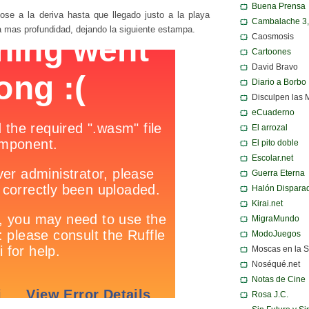
Buena Prensa
ose a la deriva hasta que llegado justo a la playa
Cambalache 3
 mas profundidad, dejando la siguiente estampa.
Caosmosis
Cartoones
David Bravo
Diario a Borbo
Disculpen las 
eCuaderno
El arrozal
El pito doble
Escolar.net
Guerra Eterna
Halón Dispara
Kirai.net
MigraMundo
ModoJuegos
Moscas en la 
Noséqué.net
Notas de Cine
Rosa J.C.