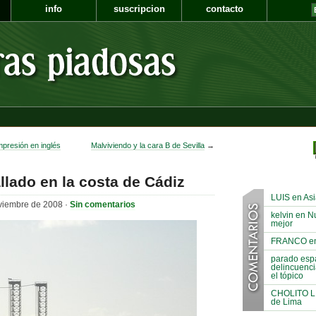
info
suscripcion
contacto
mpresión en inglés
Malviviendo y la cara B de Sevilla
→
llado en la costa de Cádiz
LUIS en Asi
viembre de 2008 ·
Sin comentarios
kelvin en N
mejor
FRANCO en A
parado espa
delincuenci
el tópico
CHOLITO LIN
de Lima