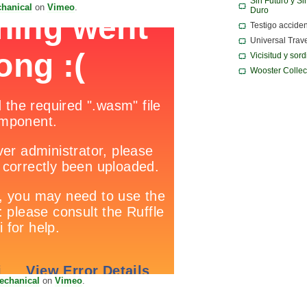
Sin Futuro y Si
hanical
on
Vimeo
.
Duro
Testigo acciden
Universal Trav
Vicisitud y sor
Wooster Collec
echanical
on
Vimeo
.