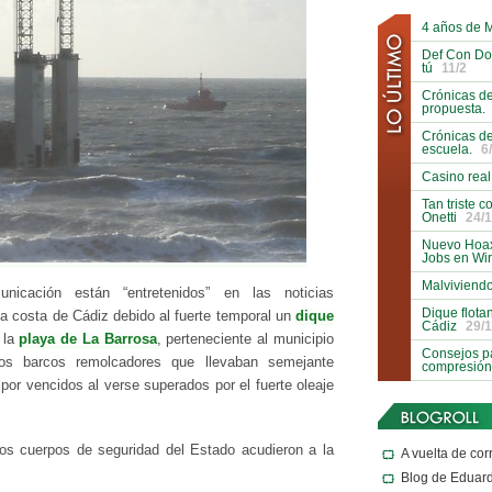
4 años de 
Def Con Do
tú
11/2
Crónicas de
propuesta.
Crónicas de
escuela.
6
Casino real
Tan triste 
Onetti
24/1
Nuevo Hoax
Jobs en Wi
Malviviendo
icación están “entretenidos” en las noticias
Dique flota
 la costa de Cádiz debido al fuerte temporal un
dique
Cádiz
29/1
 la
playa de La Barrosa
, perteneciente al municipio
Consejos pa
os barcos remolcadores que llevaban semejante
compresión
por vencidos al verse superados por el fuerte oleaje
los cuerpos de seguridad del Estado acudieron a la
A vuelta de cor
Blog de Eduar