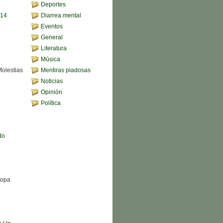
Deportes
,14
Diarrea mental
Eventos
General
Literatura
Música
Molestias
Mentiras piadosas
Noticias
Opinión
Política
do
Sopa