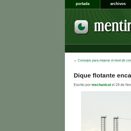
portada
archivos
←
Consejos para mejorar el nivel de co
Dique flotante enca
Escrito por
mechanical
el 29 de No