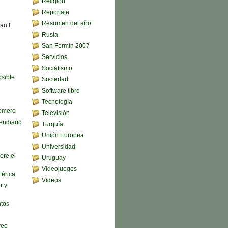
Religión
Reportaje
Resumen del año
an’t
Rusia
San Fermín 2007
Servicios
Socialismo
sible
Sociedad
Software libre
Tecnología
omero
Televisión
endiario
Turquía
Unión Europea
Universidad
ere el
Uruguay
Videojuegos
férica
Videos
r y
ntos
reo