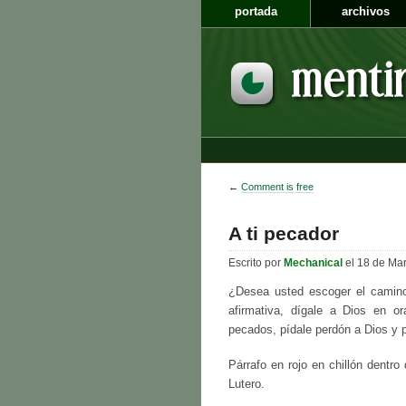
portada
archivos
←
Comment is free
A ti pecador
Escrito por
Mechanical
el 18 de Ma
¿Desea usted escoger el camino
afirmativa, dígale a Dios en o
pecados, pídale perdón a Dios y 
Párrafo en rojo en chillón dentro
Lutero.