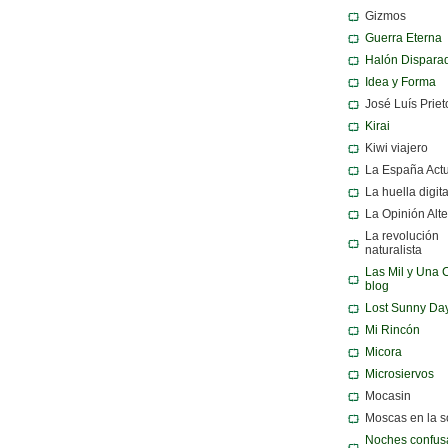
Gizmos
Guerra Eterna
Halón Dispara
Idea y Forma
José Luís Priet
Kirai
Kiwi viajero
La España Act
La huella digita
La Opinión Alte
La revolución
naturalista
Las Mil y Una 
blog
Lost Sunny Da
Mi Rincón
Micora
Microsiervos
Mocasin
Moscas en la 
Noches confusa