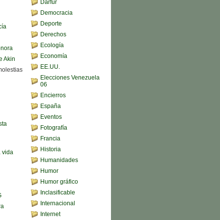
Darfur
Democracia
Deporte
cía
Derechos
Ecología
onora
Economía
e Akin
EE.UU.
molestias
Elecciones Venezuela
06
Encierros
España
Eventos
sta
Fotografía
Francia
Historia
a vida
Humanidades
Humor
Humor gráfico
Inclasificable
G
Internacional
ra
Internet