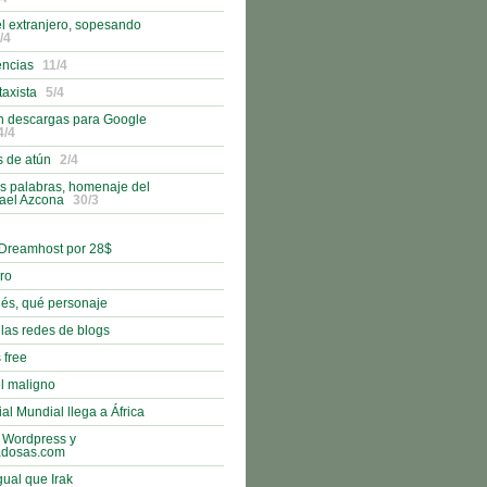
l extranjero, sopesando
/4
encias
11/4
taxista
5/4
n descargas para Google
4/4
s de atún
2/4
s palabras, homenaje del
fael Azcona
30/3
 Dreamhost por 28$
bro
nés, qué personaje
 las redes de blogs
 free
l maligno
al Mundial llega a África
 Wordpress y
adosas.com
gual que Irak