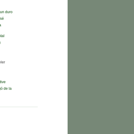
n un duro
 sé
a
tal
g
eler
tive
jó de la