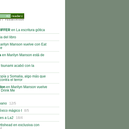
NIFFER
en La escritura gótica
a del libro
arilyn Manson vuelve con Eat
Me
a
en Marilyn Manson está de
tsunami acabó con la
opía y Somalia, algo más que
ontra el terror
don
en Marilyn Manson vuelve
 Drink Me
ubano
12/5
éxico mágico I
8/5
es a La2
18/4
rtishead en exclusiva con
/4