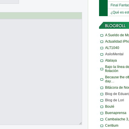
Final Fanta
¿Qué es es
A Sueldo de M
Actualidad iPh
ALT1040
AsiloMental
Atalaya
Bajo la línea d
flotación
Because the ot
day…
Bitácora de N
Blog de Eduar
Blog de Lori
Boulé
Buenaprensa
Cambalache 3
Ceritium