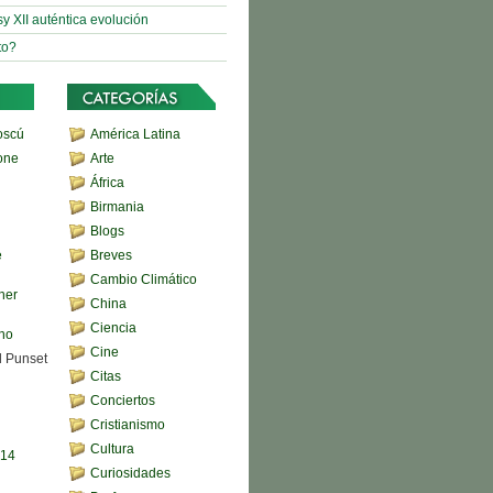
sy XII auténtica evolución
to?
oscú
América Latina
one
Arte
África
Birmania
Blogs
e
Breves
Cambio Climático
her
China
Ciencia
ono
Cine
d Punset
Citas
Conciertos
Cristianismo
Cultura
,14
Curiosidades