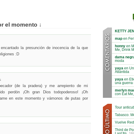
or el momento ↓
KETTY JE
map
en Feri
honny
en M
encantado la presunción de inocencia de la que
Me, Drink 
eligiones :D
dama negr
moda
yaya
en Un 
Atlántida
yaya
en Eti
↓
una guerra c
ecador (de la pradera) y me arrepiento de mi
merlyn ma
ido perdón ¡Oh gran Dios todopoderoso! ¡Oh
con Eat Me,
lvame en este momento y vámonos de putas por
Tour antic
Tabasco. M
Vuelve Red
Third de Po
Last.fm
16