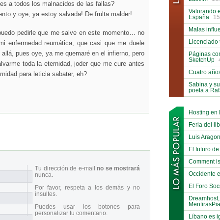
s a todos los malnacidos de las fallas?
Valorando e
nto y oye, ya estoy salvada! De frulta malder!
España
15
Malas influ
 puedo pedirle que me salve en este momento… no
Licenciado 
mi enfermedad reumática, que casi que me duele
allá, pues oye, ya me quemaré en el infierno, pero
Páginas co
SketchUp
lvarme toda la eternidad, joder que me cure antes
Cuatro año
rnidad para leticia sabater, eh?
Sabina y su
poeta a Ra
Hosting en
Feria del li
Luis Arago
El futuro de
Comment is
Tu dirección de e-mail
no se mostrará
Occidente e
nunca.
El Foro Soci
Por favor, respeta a los demás y no
insultes.
Dreamhost,
MentirasPi
Puedes usar los botones para
personalizar tu comentario.
Líbano es i