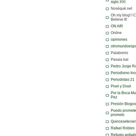
siglo XXI
Noséqué.net
Oh my blog! I C
Believe It!
ON AIR
Online
opiniones
otromundoespo
Palabrerio
Pasaia bai
Pedro Jorge R
Periodismo Inc
Periodistas 21
Pixel y Dixel
Por la Boca Mu
Pez
Presión Blogos
Puedo promete
prometo
Quincesetecie
Rafael Robles
Refugio antiaé