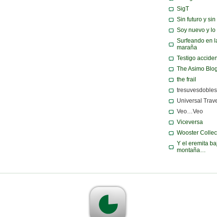
SigT
Sin futuro y si
Soy nuevo y lo
Surfeando en l
maraña
Testigo acciden
The Asimo Blo
the frail
tresuvesdobles
Universal Trav
Veo…Veo
Viceversa
Wooster Collec
Y el eremita ba
montaña…