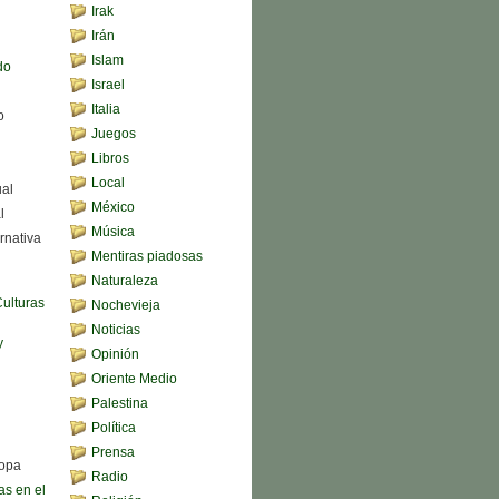
Irak
Irán
Islam
do
Israel
Italia
o
Juegos
Libros
Local
ual
México
l
Música
rnativa
Mentiras piadosas
Naturaleza
Culturas
Nochevieja
Noticias
y
Opinión
Oriente Medio
Palestina
Política
Prensa
sopa
Radio
s en el