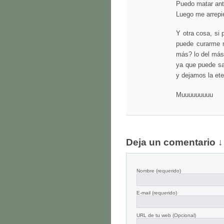
Puedo matar ante
Luego me arrepie
Y otra cosa, si
puede curarme 
más? lo del más 
ya que puede sa
y dejamos la ete
Muuuuuuuuu
Deja un comentario ↓
Nombre
(requerido)
E-mail
(requerido)
URL de tu web (Opcional)