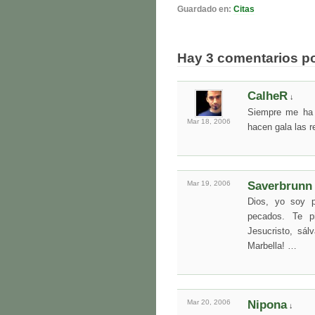
Guardado en:
Citas
Hay 3 comentarios p
CalheR
↓
Siempre me ha 
Mar 18,
2006
hacen gala las r
Mar 19,
2006
Saverbrunn
Dios, yo soy p
pecados. Te p
Jesucristo, sá
Marbella! …
Mar 20,
2006
Nipona
↓