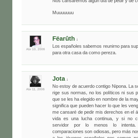
Nos cansaremos algún día de pedir y de 
Muuuuuuu
Fëarûth
↓
Los españoles sabemos reunirno para sup
Abr 10,
2006
para otra casa da como pereza.
Jota
↓
No estoy de acuerdo contigo Nipona. La s
Abr 11,
2006
rige sus normas, no los políticos ni sus p
que se les ha elegido en nombre de la may
significa que pueden hacer lo que les ven
me cansaré de pedir mis derechos en el á
vida es una lucha continua, y si no c
servidor por lo menos lo intenta
comparaciones son odiosas, pero más nos
a los jóvenes españoles nos comen po