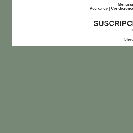
Mentira
Acerca de
|
Condicione
SUSCRIPC
In
Ofrec