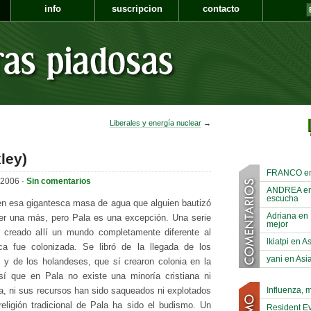
info
suscripcion
contacto
Liberales y energía nuclear
→
ley)
FRANCO en A
 2006 ·
Sin comentarios
ANDREA en Á
escucha
 en esa gigantesca masa de agua que alguien bautizó
Adriana en 
er una más, pero Pala es una excepción. Una serie
mejor
n creado allí un mundo completamente diferente al
lkiatpi en A
a fue colonizada. Se libró de la llegada de los
yani en Asia
y de los holandeses, que sí crearon colonia en la
sí que en Pala no existe una minoría cristiana ni
Influenza, 
, ni sus recursos han sido saqueados ni explotados
religión tradicional de Pala ha sido el budismo. Un
Resident Ev