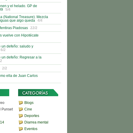
nen y el helado. GP de
09
5/4
 (National Treasure). Mezcla
tiguas que algo queda
4/4
Mentiras Piadosas
22/2
s vuelve con Hipotécate
 un defeño: saludo y
6/2
 un defeño: Regresar a la
/2
2/2
como ella de Juan Carlos
reo
Blogs
d Punset
Cine
Deportes
,14
Diarrea mental
Eventos