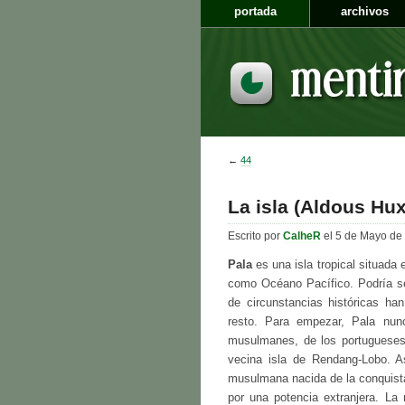
portada
archivos
←
44
La isla (Aldous Hux
Escrito por
CalheR
el 5 de Mayo de
Pala
es una isla tropical situada
como Océano Pacífico. Podría s
de circunstancias históricas ha
resto. Para empezar, Pala nunc
musulmanes, de los portugueses 
vecina isla de Rendang-Lobo. A
musulmana nacida de la conquista
por una potencia extranjera. La 