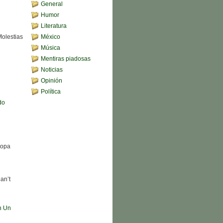
General
Humor
Literatura
Molestias
México
Música
Mentiras piadosas
Noticias
Opinión
Política
do
Sopa
an’t
n Un