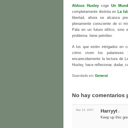
Aldous Huxley
coge
Un Mund
completamente distinta en
La Isl
libertad, ahora se alcanza pre
plenamente consciente de sí mi
Pala en un futuro idílico, sino 
problema: tiene petróleo.
A los que estén intrigados en 
cómo viven los palaneses y
encarecidamente la lectura de La
Huxley, hace reflexionar, dudar, c
Guardado en:
General
No hay comentarios 
Mar 23,
2007
Harryyt
↓
Keep up this gre