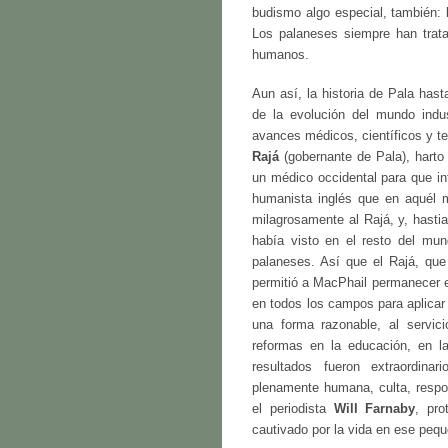
budismo algo especial, también
Los palaneses siempre han trata
humanos.
Aun así, la historia de Pala has
de la evolución del mundo indus
avances médicos, científicos y t
Rajá
(gobernante de Pala), harto 
un médico occidental para que in
humanista inglés que en aquél 
milagrosamente al Rajá, y, hastia
había visto en el resto del mu
palaneses. Así que el Rajá, que
permitió a MacPhail permanecer e
en todos los campos para aplicar
una forma razonable, al servic
reformas en la educación, en la 
resultados fueron extraordin
plenamente humana, culta, respon
el periodista
Will Farnaby
, pro
cautivado por la vida en ese pequ