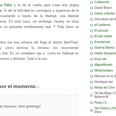
Cartoones
o Feliz
y le da la vuelta para crear otra utopía
David Bravo
a
. Si allí la felicidad se conseguía a expensas de la
Diario a Borbo
cisamente a través de la libertad, una libertad
Disculpen las 
sma. En este caso, sin embargo, Huxley no sitúa
eCuaderno
en un presente terriblemente real. Y Pala tiene un
El arrozal
El pito doble
Escolar.net
cómo fue esa reforma del Rajá el doctor MacPhail,
Guerra Eterna
 cómo termina la historia, les recomiendo
 Isla. Es un verdadero lujo y, como es habitual en
Halón Dispara
onocer y disfrutar. Todo a la vez.
Kirai.net
MigraMundo
ModoJuegos
Moscas en la 
Noséqué.net
por el momento ↓
Notas de Cine
Oh My Blog! I C
Believe It!
Rosa J.C.
at resource. best greetings!
Sin Futuro y Si
Duro