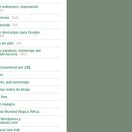
l extranjero, sopesando
/4
encias
11/4
taxista
5/4
n descargas para Google
4/4
s de atún
2/4
s palabras, homenaje del
fael Azcona
30/3
 Dreamhost por 28$
bro
nés, qué personaje
 las redes de blogs
 free
l maligno
al Mundial llega a África
 Wordpress y
adosas.com
gual que Irak