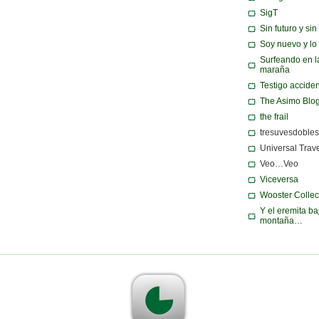
SigT
Sin futuro y si
Soy nuevo y lo
Surfeando en l
maraña
Testigo acciden
The Asimo Blo
the frail
tresuvesdobles
Universal Trav
Veo…Veo
Viceversa
Wooster Collec
Y el eremita ba
montaña…