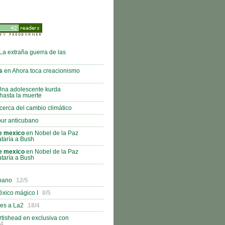
La extraña guerra de las
s
en Ahora toca creacionismo
na adolescente kurda
hasta la muerte
cerca del cambio climático
ur anticubano
e mexico
en Nobel de la Paz
taría a Bush
e mexico
en Nobel de la Paz
taría a Bush
ubano
12/5
éxico mágico I
8/5
es a La2
18/4
rtishead en exclusiva con
/4