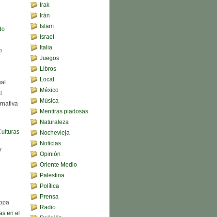
Irak
Irán
Islam
do
Israel
Italia
o
Juegos
Libros
Local
ual
México
l
Música
rnativa
Mentiras piadosas
Naturaleza
Culturas
Nochevieja
Noticias
y
Opinión
Oriente Medio
Palestina
Política
Prensa
sopa
Radio
s en el