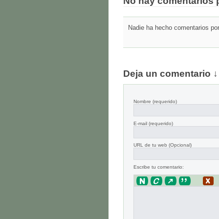
No hay comentarios 
Nadie ha hecho comentarios por 
Deja un comentario ↓
Nombre
(requerido)
E-mail
(requerido)
URL de tu web (Opcional)
Escribe tu comentario: