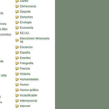
Darfur
Democracia
Deporte
cía
Derechos
Ecología
onora
Economía
e Akin
EE.UU.
molestias
Elecciones Venezuela
06
Encierros
España
Eventos
sta
Fotografía
Francia
Historia
a vida
Humanidades
Humor
Humor gráfico
Inclasificable
G
Internacional
ra
Internet