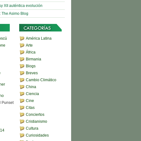
sy XII auténtica evolución
: The Asimo Blog
oscú
América Latina
one
Arte
África
Birmania
Blogs
e
Breves
Cambio Climático
her
China
Ciencia
ono
Cine
d Punset
Citas
Conciertos
Cristianismo
Cultura
,14
Curiosidades