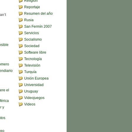
Religión
Reportaje
Resumen del año
an’t
Rusia
San Fermín 2007
Servicios
Socialismo
sible
Sociedad
Software libre
Tecnología
omero
Televisión
endiario
Turquía
Unión Europea
Universidad
ere el
Uruguay
Videojuegos
férica
Videos
r y
ntos
reo