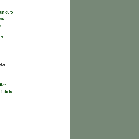
n un duro
 sé
a
tal
g
eler
tive
jó de la