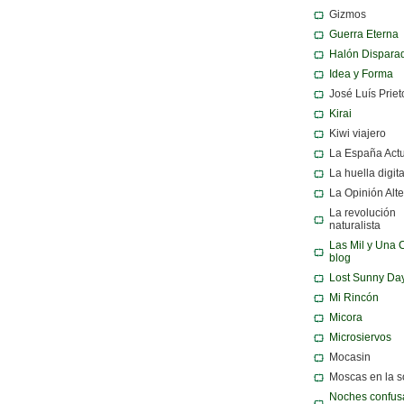
Gizmos
Guerra Eterna
Halón Dispara
Idea y Forma
José Luís Priet
Kirai
Kiwi viajero
La España Act
La huella digita
La Opinión Alte
La revolución
naturalista
Las Mil y Una 
blog
Lost Sunny Da
Mi Rincón
Micora
Microsiervos
Mocasin
Moscas en la 
Noches confusa