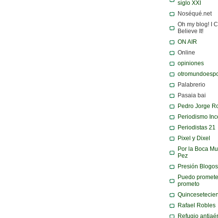
siglo XXI
Noséqué.net
Oh my blog! I C
Believe It!
ON AIR
Online
opiniones
otromundoespo
Palabrerio
Pasaia bai
Pedro Jorge R
Periodismo Inc
Periodistas 21
Pixel y Dixel
Por la Boca Mu
Pez
Presión Blogos
Puedo promete
prometo
Quincesetecie
Rafael Robles
Refugio antiaé