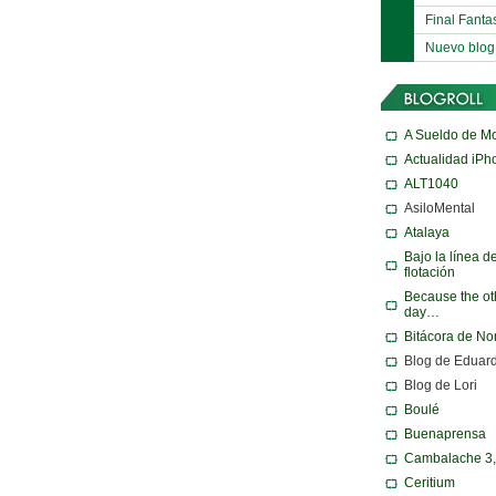
Final Fanta
Nuevo blog
A Sueldo de M
Actualidad iPh
ALT1040
AsiloMental
Atalaya
Bajo la línea d
flotación
Because the ot
day…
Bitácora de N
Blog de Eduar
Blog de Lori
Boulé
Buenaprensa
Cambalache 3
Ceritium