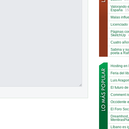
Valorando e
España
15
Malas influ
Licenciado 
Páginas co
SketchUp
Cuatro año
Sabina y su
poeta a Ra
Hosting en
Feria del li
Luis Arago
El futuro de
Comment is
Occidente e
El Foro Soci
Dreamhost,
MentirasPi
Líbano es i