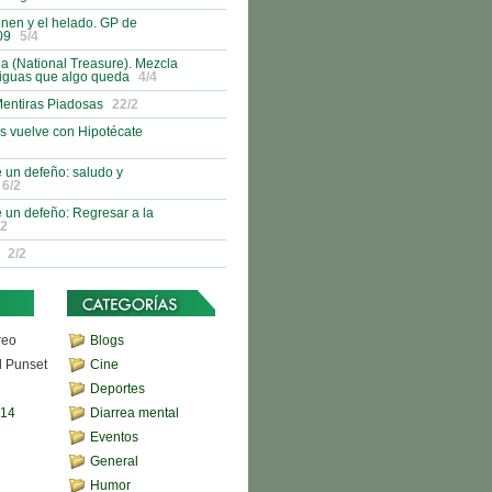
nen y el helado. GP de
09
5/4
 (National Treasure). Mezcla
tiguas que algo queda
4/4
Mentiras Piadosas
22/2
s vuelve con Hipotécate
 un defeño: saludo y
6/2
 un defeño: Regresar a la
/2
2/2
reo
Blogs
d Punset
Cine
Deportes
,14
Diarrea mental
Eventos
General
Humor