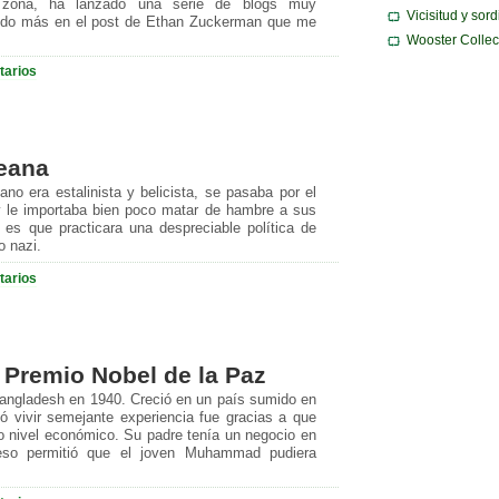
zona, ha lanzado una serie de blogs muy
Vicisitud y sor
ndo más en el post de Ethan Zuckerman que me
Wooster Collec
tarios
reana
no era estalinista y belicista, se pasaba por el
y le importaba bien poco matar de hambre a sus
es que practicara una despreciable política de
o nazi.
tarios
remio Nobel de la Paz
gladesh en 1940. Creció en un país sumido en
ocó vivir semejante experiencia fue gracias a que
to nivel económico. Su padre tenía un negocio en
 eso permitió que el joven Muhammad pudiera