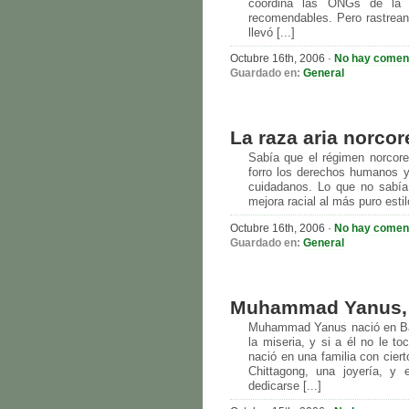
coordina las ONGs de la 
recomendables. Pero rastrea
llevó [...]
Octubre 16th, 2006 ·
No hay comen
Guardado en:
General
La raza aria norco
Sabía que el régimen norcorea
forro los derechos humanos 
cuidadanos. Lo que no sabía 
mejora racial al más puro estil
Octubre 16th, 2006 ·
No hay comen
Guardado en:
General
Muhammad Yanus, P
Muhammad Yanus nació en Ban
la miseria, y si a él no le t
nació en una familia con cier
Chittagong, una joyería, y
dedicarse [...]