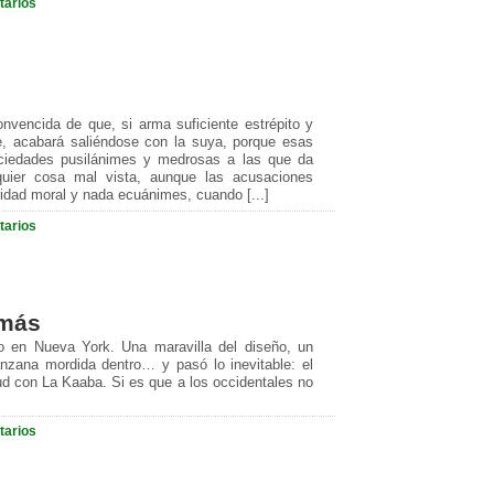
tarios
vencida de que, si arma suficiente estrépito y
 acabará saliéndose con la suya, porque esas
ciedades pusilánimes y medrosas a las que da
quier cosa mal vista, aunque las acusaciones
ridad moral y nada ecuánimes, cuando [...]
tarios
 más
io en Nueva York. Una maravilla del diseño, un
nzana mordida dentro… y pasó lo inevitable: el
tud con La Kaaba. Si es que a los occidentales no
tarios