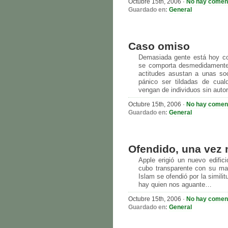
Octubre 15th, 2006 ·
No hay comen
Guardado en:
General
Caso omiso
Demasiada gente está hoy con
se comporta desmedidamente,
actitudes asustan a unas so
pánico ser tildadas de cual
vengan de individuos sin auto
Octubre 15th, 2006 ·
No hay comen
Guardado en:
General
Ofendido, una vez
Apple erigió un nuevo edific
cubo transparente con su ma
Islam se ofendió por la simili
hay quien nos aguante…
Octubre 15th, 2006 ·
No hay comen
Guardado en:
General