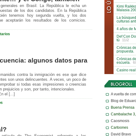
generales en Brasil. La República le echa un
Kimi Raikko
Malasia 20
opuestas de los dos candidatos. En la República
bién tenemos hoy segunda vuelta, y los dos
La búsqueda
e aceptarán los resultados de los comicios.
culturas an
4 años de 
tarios
Def Con Do
tú
11/2
Crónicas de
propuesta.
Crónicas de
ncuencia: algunos datos para
escuela.
6
Casino real
anidos contra la inmigración es ese que dice
ntes son unos delincuentes. A veces, un poco de
comprobar si todas esas impresiones o creencias
 prejuicios y son, por tanto, intencionales.
A vuelta de cor
 el [...]
Blog de Eduar
os
Buena Prensa
Cambalache 3
Caosmosis
Cartoones
al?
David Bravo