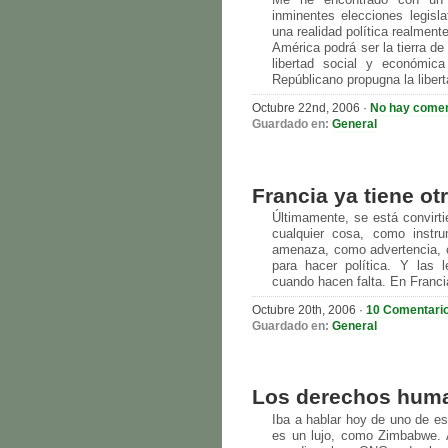
Me he encontrado con un a
inminentes elecciones legis
una realidad política realmente
América podrá ser la tierra de
libertad social y económica
Repúblicano propugna la liberta
Octubre 22nd, 2006 ·
No hay comen
Guardado en:
General
Francia ya tiene ot
Últimamente, se está convirt
cualquier cosa, como inst
amenaza, como advertencia, 
para hacer política. Y las 
cuando hacen falta. En Francia
Octubre 20th, 2006 ·
10 Comentari
Guardado en:
General
Los derechos hum
Iba a hablar hoy de uno de eso
es un lujo, como Zimbabwe. A