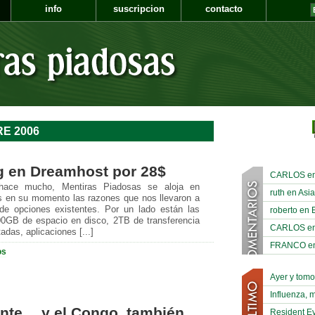
info
suscripcion
contacto
E 2006
g en Dreamhost por 28$
CARLOS en A
hace mucho, Mentiras Piadosas se aloja en
ruth en Asia
en su momento las razones que nos llevaron a
d de opciones existentes. Por un lado están las
roberto en 
200GB de espacio en disco, 2TB de transferencia
CARLOS en A
adas, aplicaciones [...]
FRANCO en A
os
Ayer y tom
Influenza, 
dente… y el Congo, también
Resident Ev