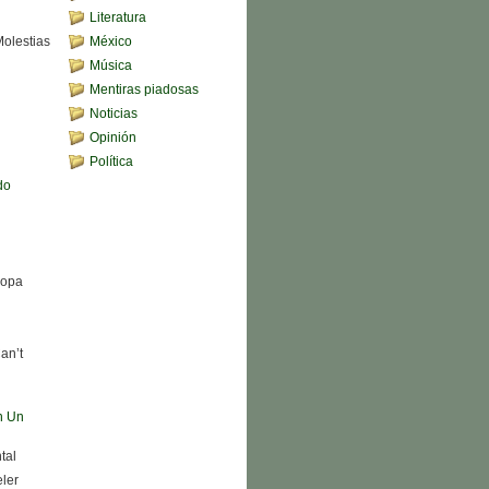
Literatura
Molestias
México
Música
Mentiras piadosas
Noticias
Opinión
Política
do
Sopa
an’t
n Un
tal
eler