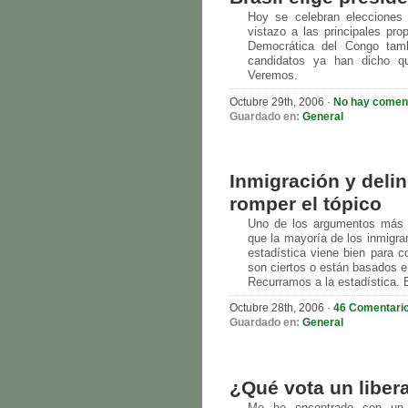
Hoy se celebran elecciones 
vistazo a las principales pr
Democrática del Congo tam
candidatos ya han dicho qu
Veremos.
Octubre 29th, 2006 ·
No hay comen
Guardado en:
General
Inmigración y deli
romper el tópico
Uno de los argumentos más m
que la mayoría de los inmigra
estadística viene bien para 
son ciertos o están basados en
Recurramos a la estadística. En
Octubre 28th, 2006 ·
46 Comentari
Guardado en:
General
¿Qué vota un liber