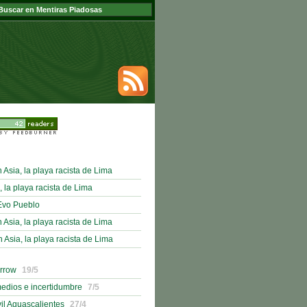
sia, la playa racista de Lima
, la playa racista de Lima
Evo Pueblo
sia, la playa racista de Lima
sia, la playa racista de Lima
orrow
19/5
medios e incertidumbre
7/5
il Aguascalientes
27/4