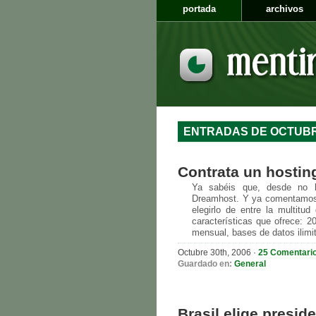
portada
archivos
ENTRADAS DE OCTUBR
Contrata un hostin
Ya sabéis que, desde no 
Dreamhost. Y ya comentamos 
elegirlo de entre la multitu
características que ofrece: 
mensual, bases de datos ilimit
Octubre 30th, 2006 ·
25 Comentari
Guardado en:
General
Brasil elige presi