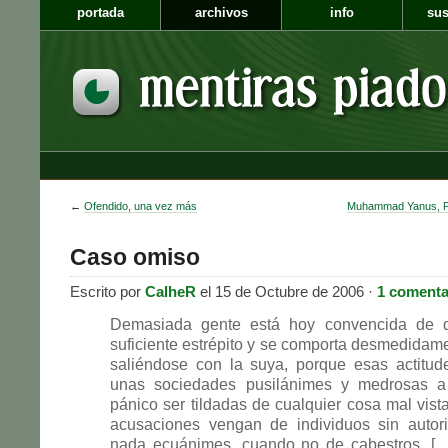
portada
archivos
info
sus
←
Ofendido, una vez más
Muhammad Yanus, Pr
Caso omiso
Escrito por
CalheR
el 15 de Octubre de 2006 ·
1 comenta
Demasiada gente está hoy convencida de q
suficiente estrépito y se comporta desmedidam
saliéndose con la suya, porque esas actitud
unas sociedades pusilánimes y medrosas a
pánico ser tildadas de cualquier cosa mal vist
acusaciones vengan de individuos sin autor
nada ecuánimes, cuando no de cabestros. […]