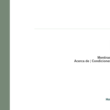
Mentira
Acerca de
|
Condicione
Ho