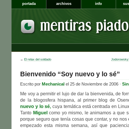
portada
archivos
info
sus
←
El relax del soldado
Jodorowsky: 
Bienvenido “Soy nuevo y lo sé”
Escrito por
Mechanical
el 25 de Noviembre de 2006 ·
Sin
Me voy a permitir el lujo de dar la bienvenida, de form
de la blogosfera hispana, al primer blog de Ose
nuevo y lo sé,
cuya temática está centrada en Linu
Tanto
Miguel
como yo mismo, le animamos a que se
porque seguro que tenía cosas que contar, y no no
empezado esta misma semana, así que paciencia