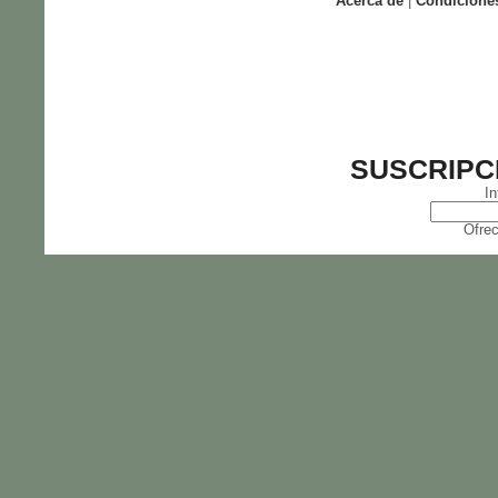
Acerca de
|
Condicione
SUSCRIPC
In
Ofrec