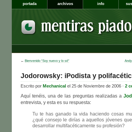
portada
archivos
info
sus
←
Bienvenido “Soy nuevo y lo sé”
Andy 
Jodorowsky: iPodista y polifacéti
Escrito por
Mechanical
el 25 de Noviembre de 2006 ·
2 c
Aquí tenéis, una de las preguntas realizadas a
Jod
entrevista, y esta es su respuesta:
Tu te has ganado la vida haciendo cosas m
¿qué consejo le dirías a aquellos jóvenes qu
desarrollar multifacéticamente su profesión?