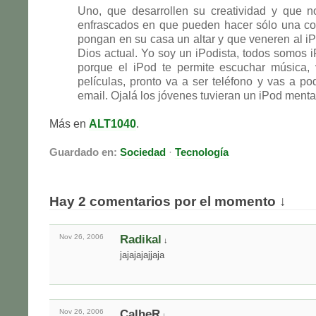
Uno, que desarrollen su creatividad y que 
enfrascados en que pueden hacer sólo una co
pongan en su casa un altar y que veneren al iP
Dios actual. Yo soy un iPodista, todos somos i
porque el iPod te permite escuchar música, 
películas, pronto va a ser teléfono y vas a pod
email. Ojalá los jóvenes tuvieran un iPod menta
Más en
ALT1040
.
Guardado en:
Sociedad
·
Tecnología
Hay 2 comentarios por el momento ↓
Nov 26,
2006
Radikal
↓
jajajajajjaja
Nov 26,
2006
CalheR
↓