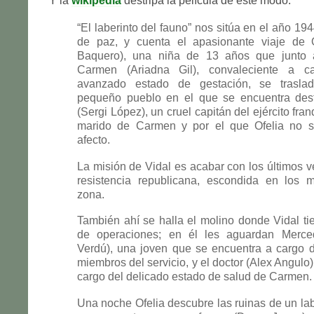
Y la
wikipedia
destripa la película de este modo:
“El laberinto del fauno” nos sitúa en el año 19
de paz, y cuenta el apasionante viaje de O
Baquero), una niña de 13 años que junto 
Carmen (Ariadna Gil), convaleciente a 
avanzado estado de gestación, se trasla
pequeño pueblo en el que se encuentra des
(Sergi López), un cruel capitán del ejército fra
marido de Carmen y por el que Ofelia no s
afecto.
La misión de Vidal es acabar con los últimos ve
resistencia republicana, escondida en los 
zona.
También ahí se halla el molino donde Vidal ti
de operaciones; en él les aguardan Merce
Verdú), una joven que se encuentra a cargo 
miembros del servicio, y el doctor (Alex Angulo
cargo del delicado estado de salud de Carmen.
Una noche Ofelia descubre las ruinas de un la