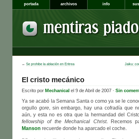
portada
archivos
info
sus
←
Se prohibe la ablación en Eritrea
Jaiku: co
El cristo mecánico
Escrito por
Mechanical
el 9 de Abril de 2007 ·
Sin coment
Ya se acabó la Semana Santa o como ya se le cono
orgullo
gore
, sin embargo, hay una cofradía que n
aún, y esta no es otra que la hermandad del Cris
fellowship of the Mechanical Christ
. Recemos p
Manson
recuerde donde ha aparcado el coche.