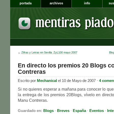
portada
archivos
info
sus
←
Zifras y Letras en Sevilla. ZyL100 mayo 2007
Blo
En directo los premios 20 Blogs 
Contreras
Escrito por
Mechanical
el 10 de Mayo de 2007 ·
4 comen
Si no quieres esperar a mañana para conocer lo qu
la entrega de los premios 20Blogs, vívelo en directo
Manu Contreras.
Guardado en:
Blogs
·
Breves
·
España
·
Eventos
·
Inte