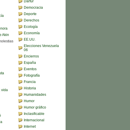
Darfur
Democracia
Deporte
cía
Derechos
Ecología
onora
Economía
e Akin
EE.UU.
molestias
Elecciones Venezuela
06
Encierros
España
Eventos
sta
Fotografía
Francia
Historia
a vida
Humanidades
Humor
Humor gráfico
Inclasificable
G
Internacional
ra
Internet