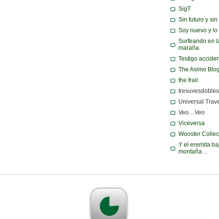
SigT
Sin futuro y si
Soy nuevo y lo
Surfeando en l
maraña
Testigo acciden
The Asimo Blo
the frail
tresuvesdobles
Universal Trav
Veo…Veo
Viceversa
Wooster Collec
Y el eremita ba
montaña…