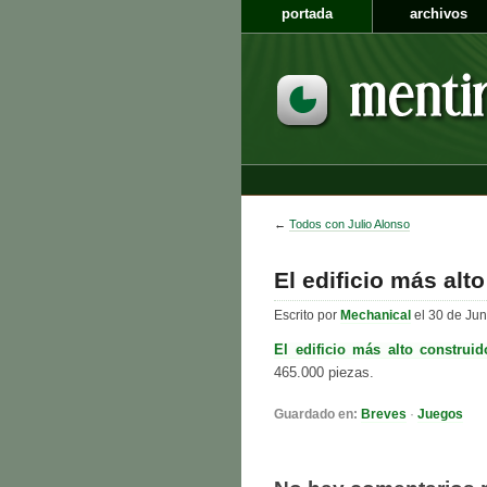
portada
archivos
←
Todos con Julio Alonso
El edificio más alt
Escrito por
Mechanical
el 30 de Jun
El edificio más alto construi
465.000 piezas.
Guardado en:
Breves
·
Juegos