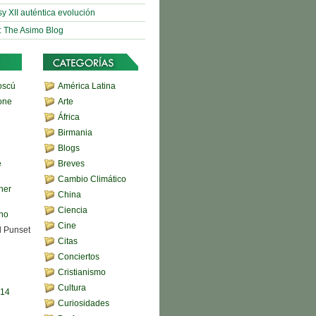
sy XII auténtica evolución
: The Asimo Blog
oscú
América Latina
one
Arte
África
Birmania
Blogs
e
Breves
Cambio Climático
her
China
Ciencia
ono
Cine
d Punset
Citas
Conciertos
Cristianismo
Cultura
,14
Curiosidades