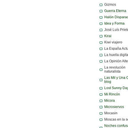
Gizmos
Guerra Eterna
Halón Dispara
Idea y Forma
José Luís Priet
Kirai
Kiwi viajero
La España Act
La huella digita
La Opinión Alte
La revolución
naturalista
Las Mil y Una 
blog
Lost Sunny Da
Mi Rincón
Micora
Microsiervos
Mocasin
Moscas en la 
Noches confusa