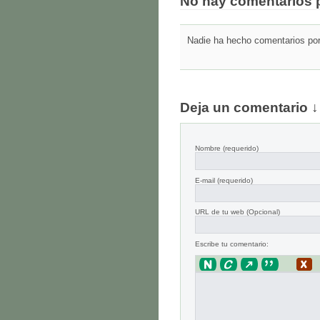
No hay comentarios 
Nadie ha hecho comentarios por 
Deja un comentario ↓
Nombre
(requerido)
E-mail
(requerido)
URL de tu web (Opcional)
Escribe tu comentario: