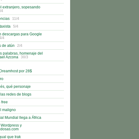
l extranjero, sopesando
/4
encias
11/4
taxista
5/4
n descargas para Google
4/4
s de atún
2/4
s palabras, homenaje del
fael Azcona
30/3
 Dreamhost por 28$
bro
nés, qué personaje
 las redes de blogs
 free
l maligno
al Mundial llega a África
 Wordpress y
adosas.com
gual que Irak