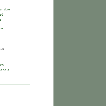
n un duro
 sé
a
tal
g
eler
tive
jó de la