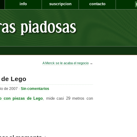
info
suscripcion
contacto
A Merck se le acaba el negocio
→
o de Lego
io de 2007 ·
Sin comentarios
do con piezas de Lego
, mide casi 29 metros con