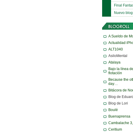
Final Fanta
Nuevo blog
A Sueldo de M
Actualidad iPh
ALT1040
AsiloMental
Atalaya
Bajo la línea d
flotación
Because the ot
day…
Bitácora de N
Blog de Eduar
Blog de Lori
Boulé
Buenaprensa
Cambalache 3
Ceritium