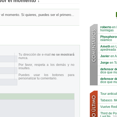
por el momento ↓
el momento. Si quieres, puedes ser el primero...
roberto
en 
hormigas
Phosphoro
islámico
Ameth
en U
apedreada 
Tu dirección de e-mail
no se mostrará
Javier
en A
nunca.
Jorge
en To
Por favor, respeta a los demás y no
insultes.
defensor d
dice que ma
Puedes usar los botones para
personalizar tu comentario.
defensor d
dice que ma
Tour antic
Tabasco. M
Vuelve Red
Third de Po
Last.fm
16