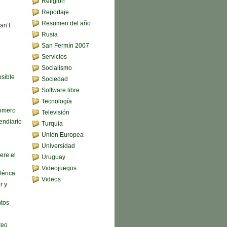
Religión
Reportaje
Resumen del año
an’t
Rusia
San Fermín 2007
Servicios
Socialismo
sible
Sociedad
Software libre
Tecnología
omero
Televisión
endiario
Turquía
Unión Europea
Universidad
ere el
Uruguay
Videojuegos
férica
Videos
r y
ntos
reo