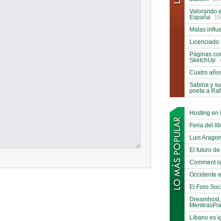
Valorando e
España
15
Malas influ
Licenciado 
Páginas co
SketchUp
Cuatro año
Sabina y su
poeta a Ra
Hosting en
Feria del li
Luis Arago
El futuro de
Comment is
Occidente e
El Foro Soci
Dreamhost,
MentirasPi
Líbano es i