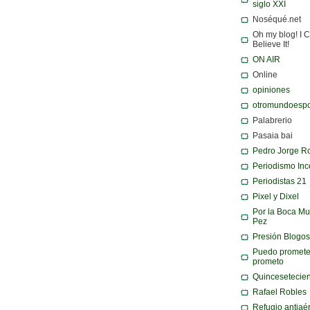
siglo XXI
Noséqué.net
Oh my blog! I C
Believe It!
ON AIR
Online
opiniones
otromundoespo
Palabrerio
Pasaia bai
Pedro Jorge R
Periodismo Inc
Periodistas 21
Pixel y Dixel
Por la Boca Mu
Pez
Presión Blogos
Puedo promete
prometo
Quincesetecie
Rafael Robles
Refugio antiaé