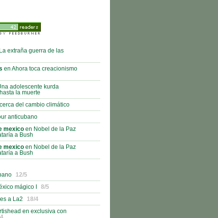
La extraña guerra de las
s
en Ahora toca creacionismo
na adolescente kurda
hasta la muerte
cerca del cambio climático
ur anticubano
e mexico
en Nobel de la Paz
taría a Bush
e mexico
en Nobel de la Paz
taría a Bush
ubano
12/5
éxico mágico I
8/5
es a La2
18/4
rtishead en exclusiva con
/4