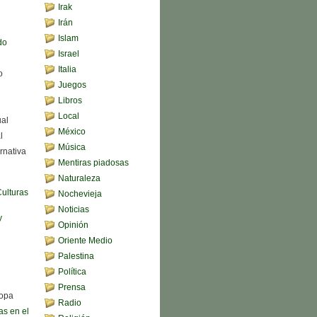
Irak
Irán
Islam
do
Israel
Italia
o
Juegos
Libros
Local
ual
México
l
Música
rnativa
Mentiras piadosas
Naturaleza
Culturas
Nochevieja
Noticias
y
Opinión
Oriente Medio
Palestina
Política
Prensa
sopa
Radio
s en el