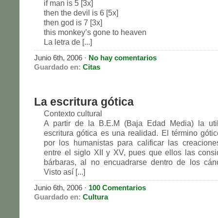
if man is 5 [3x]
then the devil is 6 [5x]
then god is 7 [3x]
this monkey’s gone to heaven
La letra de [...]
Junio 6th, 2006
·
No hay comentarios
Guardado en:
Citas
La escritura gótica
Contexto cultural
A partir de la B.E.M (Baja Edad Media) la uti
escritura gótica es una realidad. El término gótic
por los humanistas para calificar las creaciones
entre el siglo XII y XV, pues que ellos las con
bárbaras, al no encuadrarse dentro de los cán
Visto así [...]
Junio 6th, 2006
·
100 Comentarios
Guardado en:
Cultura