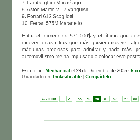
7. Lamborghini Murciélago
8. Aston Martin V-12 Vanquish
9. Ferrari 612 Scaglietti
10. Ferrari 575M Maranello
Entre el primero de 571.000$ y el último que cue
mueven unas cifras que más quisieramos ver, algu
máquinas preciosas para admirar y nada más, pe
automovilismo me ha impulsado a colocar este post 
Escrito por
Mechanical
el 29 de Diciembre de 2005 ·
5 c
Guardado en:
Inclasificable
|
Compártelo
« Anterior
1
2
...
58
59
60
61
62
...
67
68