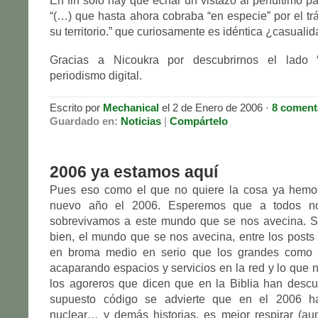
En fin sólo hay que echar un vistazo al penúltimo pá
“(…) que hasta ahora cobraba “en especie” por el trá
su territorio.” que curiosamente es idéntica ¿casuali
Gracias a Nicoukra por descubrirnos el lado “p
periodismo digital.
Escrito por
Mechanical
el 2 de Enero de 2006 ·
8 coment
Guardado en:
Noticias
|
Compártelo
2006 ya estamos aquí
Pues eso como el que no quiere la cosa ya hem
nuevo año el 2006. Esperemos que a todos no
sobrevivamos a este mundo que se nos avecina. Si 
bien, el mundo que se nos avecina, entre los post
en broma medio en serio que los grandes como 
acaparando espacios y servicios en la red y lo que n
los agoreros que dicen que en la Biblia han descu
supuesto código se advierte que en el 2006 h
nuclear… y demás historias, es mejor respirar (au