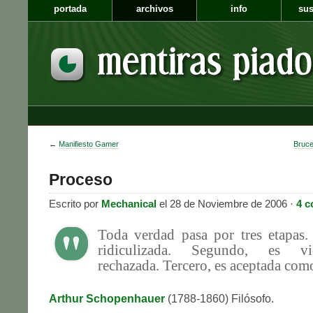
portada
archivos
info
sus
←
Manifiesto Gamer
Bruce
Proceso
Escrito por
Mechanical
el 28 de Noviembre de 2006 ·
4 c
Toda verdad pasa por tres etapas.
ridiculizada. Segundo, es vio
rechazada. Tercero, es aceptada com
Arthur Schopenhauer
(1788-1860) Filósofo.