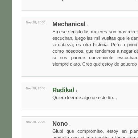
Nov 28,
2006
Mechanical
↓
En ese sentido las mujeres son mas recep
escuchan, luego las mil vueltas que le da
la cabeza, es otra historia. Pero a prio
como nosotros, que tendemos a negar de
si nos parece conveniente escucha
siempre claro. Creo que estoy de acuerdo 
Nov 28,
2006
Radikal
↓
Quiero leerme algo de este tío…
Nov 28,
2006
Nono
↓
Glub! que compromiso, estoy en plan 
prometo que si me vuelvo a topar con e