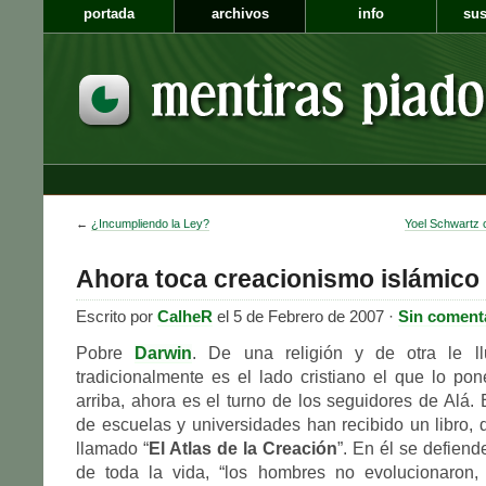
portada
archivos
info
sus
←
¿Incumpliendo la Ley?
Yoel Schwartz
Ahora toca creacionismo islámico
Escrito por
CalheR
el 5 de Febrero de 2007 ·
Sin coment
Pobre
Darwin
. De una religión y de otra le ll
tradicionalmente es el lado cristiano el que lo po
arriba, ahora es el turno de los seguidores de Alá. 
de escuelas y universidades han recibido un libro, d
llamado “
El Atlas de la Creación
”. En él se defiend
de toda la vida, “los hombres no evolucionaron,