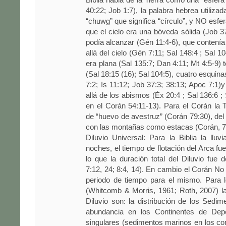
40:22; Job 1:7), la palabra hebrea utiliza
“chuwg” que significa “círculo”, y NO esfe
que el cielo era una bóveda sólida (Job 37
podía alcanzar (Gén 11:4-6), que contení
allá del cielo (Gén 7:11; Sal 148:4 ; Sal 10
era plana (Sal 135:7; Dan 4:11; Mt 4:5-9)
(Sal 18:15 (16); Sal 104:5), cuatro esquin
7:2; Is 11:12; Job 37:3; 38:13; Apoc 7:1
allá de los abismos (Éx 20:4 ; Sal 136:6 ;
en el Corán 54:11-13). Para el Corán la T
de “huevo de avestruz” (Corán 79:30), del
con las montañas como estacas (Corán, 78
Diluvio Universal: Para la Biblia la lluv
noches, el tiempo de flotación del Arca fu
lo que la duración total del Diluvio fue
7:12, 24; 8:4, 14). En cambio el Corán N
periodo de tiempo para el mismo. Para l
(Whitcomb & Morris, 1961; Roth, 2007) l
Diluvio son: la distribución de los Sedim
abundancia en los Continentes de Depó
singulares (sedimentos marinos en los co