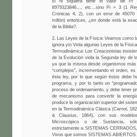
sí ni siquiera tiene el valor de Pi
8979323846…, etc…sino Pi = 3 (1 Rey
Crónicas 4, 2), con un error de 45070
millón) entonces, ¿en donde está la exa
de la Biblia?.
2. Las Leyes de la Física: Veamos como l
ignora y/o Viola algunas Leyes de la Física
Termodinámica: Los Creacionistas insisten
de la Evolución viola la Segunda ley de 
ya que la misma desde organismos más 
“complejos”, incrementando el orden, es
ésta ley, por lo que según éstos debe h
programa, y por lo tanto un “programador”
proceso de ordenamiento, y debe tener pr
de mecanismo para convertir la energí
producir la organización superior del siste
en la Termodinámica Clásica (Carnot, 18
& Clausius, 1864), con sus modelos
Microscópico o de Sustancia, sól
estrictamente a SISTEMAS CERRADOS,
Vivos que somos SISTEMAS ABIERTOS 