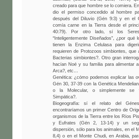
creado para que hombre se lo comiera. En
dio el permiso concedido al hombre p
después del Diluvio (Gén 9:3) y en el
comía carne en la Tierra desde el princi
40:79). Por otro lado, sí los Sere
“Inteligentemente Diseñados”, ¿por qué 
tienen la Enzima Celulasa para digeri
requieren de Protozoos simbiontes, que
Bacterias simbiontes?. Otro gran interr
hacían Noé y su familia para alimentar 
Arca?, etc…
Genética: ¿cómo podemos explicar las o
Gén 30, 37-39 con la Genética Mendelian
o la Molecular, o simplemente se 
Simpática?.
Biogeografía: sí el relato del Génes
encontraríamos un primer Centro de Orig
organismos de la Tierra entre los Ríos Pis
y Eufrates (Gén 2, 13-14) y un seg
dispersión, sólo para los animales, en el 
8,4) o en el Monte Chudi, en Arabia, pa