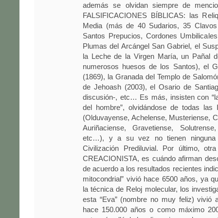
además se olvidan siempre de mencio
FALSIFICACIONES BÍBLICAS: las Reliq
Media (más de 40 Sudarios, 35 Clavos 
Santos Prepucios, Cordones Umbilicales
Plumas del Arcángel San Gabriel, el Sus
la Leche de la Virgen María, un Pañal d
numerosos huesos de los Santos), el Gi
(1869), la Granada del Templo de Salomón
de Jehoash (2003), el Osario de Santia
discusión-, etc… Es más, insisten con “la
del hombre”, olvidándose de todas las I
(Olduvayense, Achelense, Musteriense, C
Auriñaciense, Gravetiense, Solutrense
etc…), y a su vez no tienen ninguna 
Civilización Prediluvial. Por último, o
CREACIONISTA, es cuándo afirman des
de acuerdo a los resultados recientes indi
mitocondrial” vivió hace 6500 años, ya 
la técnica de Reloj molecular, los investi
esta “Eva” (nombre no muy feliz) vivió
hace 150.000 años o como máximo 200