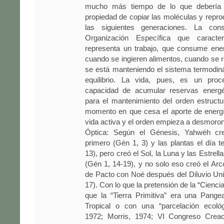
mucho más tiempo de lo que debería s
propiedad de copiar las moléculas y repro
las siguientes generaciones. La con
Organización Específica que caracte
representa un trabajo, que consume ener
cuando se ingieren alimentos, cuando se r
se está manteniendo el sistema termodin
equilibrio. La vida, pues, es un proc
capacidad de acumular reservas energét
para el mantenimiento del orden estruct
momento en que cesa el aporte de energí
vida activa y el orden empieza a desmoro
Óptica: Según el Génesis, Yahwéh cre
primero (Gén 1, 3) y las plantas el día t
13), pero creó el Sol, la Luna y las Estrell
(Gén 1, 14-19), y no solo eso creó el Arc
de Pacto con Noé después del Diluvio Uni
17). Con lo que la pretensión de la “Cienci
que la “Tierra Primitiva” era una Pang
Tropical o con una “parcelación ecoló
1972; Morris, 1974; VI Congreso Creac