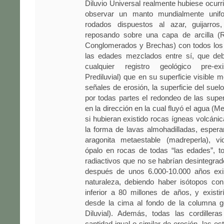
Diluvio Universal realmente hubiese ocur
observar un manto mundialmente unif
rodados dispuestos al azar, guijarros
reposando sobre una capa de arcilla (R
Conglomerados y Brechas) con todos los 
las edades mezclados entre sí, que deb
cualquier registro geológico pre-exi
Prediluvial) que en su superficie visible 
señales de erosión, la superficie del suel
por todas partes el redondeo de las superf
en la dirección en la cual fluyó el agua (
si hubieran existido rocas ígneas volcánic
la forma de lavas almohadilladas, esper
aragonita metaestable (madreperla), vi
ópalo en rocas de todas “las edades”, t
radiactivos que no se habrían desintegr
después de unos 6.000-10.000 años exis
naturaleza, debiendo haber isótopos co
inferior a 80 millones de años, y existi
desde la cima al fondo de la columna ge
Diluvial). Además, todas las cordillera
cantidad igual o similar de erosión, las es