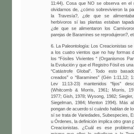
11:44). Cosa que NO se observa en el re
olvidarnos de, ¿cómo sobrevivieron la p
la Travesía?, ¿de que se alimentab
herbívoros sí las plantas estaban tapad
¿de que se alimentaron los Carnívoro
parejas de Baramines se reprodujeron?, 
6. La Paleontología: Los Creacionistas se 
a los cuatro vientos que no hay formas d
los “Fósiles Vivientes “ (Organismos Pa
la Evolución y que el Registro Fósil es un
“Catástrofe Global”. Todo esto basad
creados” o “Baramines” (Gén 1:11,12; 1:
Lev 11:13-23) mantenidos “fijos” desd
(Whitcomb & Morris, 1961; Morris, 197
1977; Gish, 1978; Wysong, 1982; Siegler
Siegelman, 1984; Menton 1994). Más al
pongan de acuerdo sí cuándo hablan de los
sí se trata de Variedades, Subespecies, E
u Órdenes, la definición implica otro gran
Creacionistas. ¿Cuál es ese problema?
mismo que ellos le adjudican a la Teorí