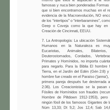
famosas y nuca bien ponderadas Formas d
que si bien encontramos muchas en el re
evidencia de la Macroevolución, NO enc
de los “intertipos” o “interbaramines”, co
Geep o Coveja como la que hay en 
Creación de Cincinnati, EEUU.
7. La Antropología: La ubicación Sistemá
Humanos en la Naturaleza es muy
Eucariotas, Animales, Bilaterios, 
Deuterostomados, Cordados, Vertebra
Primates y Homínidos, no importa cuánta
para negarlo. Para la Biblia El hombre 
Tierra, en el Jardín del Edén (Gén 2:8) y
hombre fue creado en el Paraíso (‘janna’), n
primera pareja después fue desterrada a
2:36). Los Creacionistas se la pasan 
Fósiles de Homínidos son fraudes (recur
Hombre de Piltdown 1912-1953), pero 
ningún fósil de los famosos Gigantes de la
Núm 13,33; Dt 9,2; Jos 12,4; Sab 14,6