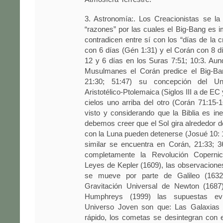
3. Astronomía:. Los Creacionistas se l
“razones” por las cuales el Big-Bang es i
contradicen entre sí con los “días de la cr
con 6 días (Gén 1:31) y el Corán con 8 d
12 y 6 días en los Suras 7:51; 10:3. Au
Musulmanes el Corán predice el Big-Ba
21:30; 51:47) su concepción del Un
Aristotélico-Ptolemaica (Siglos III a de EC 
cielos uno arriba del otro (Corán 71:15-
visto y considerando que la Biblia es ine
debemos creer que el Sol gira alrededor de
con la Luna pueden detenerse (Josué 10:
similar se encuentra en Corán, 21:33; 3
completamente la Revolución Copernic
Leyes de Kepler (1609), las observaciones
se mueve por parte de Galileo (163
Gravitación Universal de Newton (1687
Humphreys (1999) las supuestas ev
Universo Joven son que: Las Galaxias 
rápido, los cometas se desintegran con 