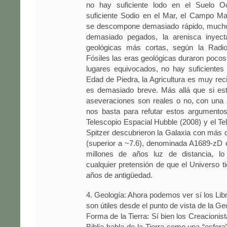
no hay suficiente lodo en el Suelo O
suficiente Sodio en el Mar, el Campo Ma
se descompone demasiado rápido, mucho
demasiado pegados, la arenisca inyect
geológicas más cortas, según la Radio
Fósiles las eras geológicas duraron pocos 
lugares equivocados, no hay suficientes
Edad de Piedra, la Agricultura es muy reci
es demasiado breve. Más allá que si es
aseveraciones son reales o no, con una 
nos basta para refutar estos argumentos
Telescopio Espacial Hubble (2008) y el Te
Spitzer descubrieron la Galaxia con más co
(superior a ~7.6), denominada A1689-zD 
millones de años luz de distancia, lo
cualquier pretensión de que el Universo t
años de antigüedad.
4. Geología: Ahora podemos ver sí los Li
son útiles desde el punto de vista de la Ge
Forma de la Tierra: Sí bien los Creacionist
Biblia habla de la Tierra como una “esfera