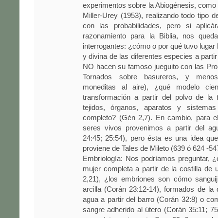
experimentos sobre la Abiogénesis, como 
Miller-Urey (1953), realizando todo tipo de
con las probabilidades, pero si aplic
razonamiento para la Biblia, nos queda
interrogantes: ¿cómo o por qué tuvo lugar 
y divina de las diferentes especies a parti
NO hacen su famoso jueguito con las Prob
Tornados sobre basureros, y meno
moneditas al aire), ¿qué modelo cient
transformación a partir del polvo de la t
tejidos, órganos, aparatos y sistem
completo? (Gén 2,7). En cambio, para el
seres vivos provenimos a partir del ag
24:45; 25:54), pero ésta es una idea que
proviene de Tales de Mileto (639 ó 624 -54
Embriología: Nos podríamos preguntar, 
mujer completa a partir de la costilla d
2,21), ¿los embriones son cómo sangui
arcilla (Corán 23:12-14), formados de la 
agua a partir del barro (Corán 32:8) o c
sangre adherido al útero (Corán 35:11; 75: