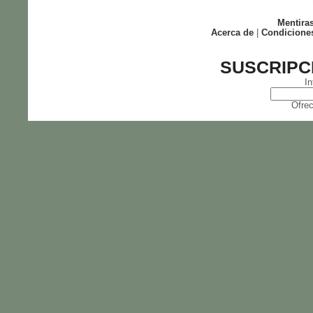
Mentira
Acerca de
|
Condicione
SUSCRIPC
In
Ofrec