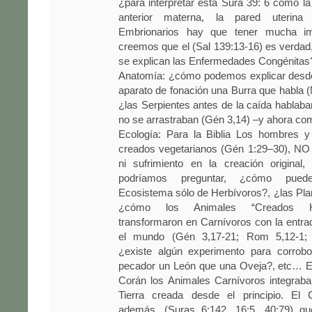
¿para interpretar esta Sura 39: 6 como l
anterior materna, la pared uterin
Embrionarios hay que tener mucha im
creemos que el (Sal 139:13-16) es verda
se explican las Enfermedades Congénitas?
Anatomía: ¿cómo podemos explicar desde
aparato de fonación una Burra que habla 
¿las Serpientes antes de la caída hablaban
no se arrastraban (Gén 3,14) –y ahora co
Ecología: Para la Biblia Los hombres y
creados vegetarianos (Gén 1:29–30), NO
ni sufrimiento en la creación original
podríamos preguntar, ¿cómo puede
Ecosistema sólo de Herbívoros?, ¿las Pl
¿cómo los Animales “Creados H
transformaron en Carnívoros con la entr
el mundo (Gén 3,17-21; Rom 5,12-1; 
¿existe algún experimento para corrob
pecador un León que una Oveja?, etc… E
Corán los Animales Carnívoros integraba
Tierra creada desde el principio. El 
además, (Suras 6:142, 16:5, 40:79) qu