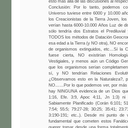
esto más allá de las discusiones al respec
Conclusión: Por lo tanto, podemos con
Universo tuviese entre 6000 y 10.000 añ
los Creacionistas de la Tierra Joven, los
verían hasta 6000-10.000 Años Luz de dis
sólo tendría dos Estratos el Prediluvial y
TODOS los métodos de Datación Geocrono
esa edad a la Tierra (y NO otra), NO encon
de organismos extinguidos, etc…Sí la C
fuese cierta, NO existirían Homolog
Vestigiales, y menos aún un Código Ge
que los organismos serían completamente
sí, y NO tendrían Relaciones Evolutiv
¿Observamos esto en la Naturaleza?, p
NO……Por lo que podemos ver, por más q
hay NINGUNA evidencia de un Dios que 
1:16, Efe. 3:9, Apoc 4:11, Jn 1:3) ni
Sabiamente Planificado (Corán 6:101; 51
7:54; 55:5; 79:27-28; 30:25; 35:41; 23:7
3:190-191; etc..). Desde mi punto de
fundamental que cometen estos Fanátic
querer tomar desde una forma totalmente l