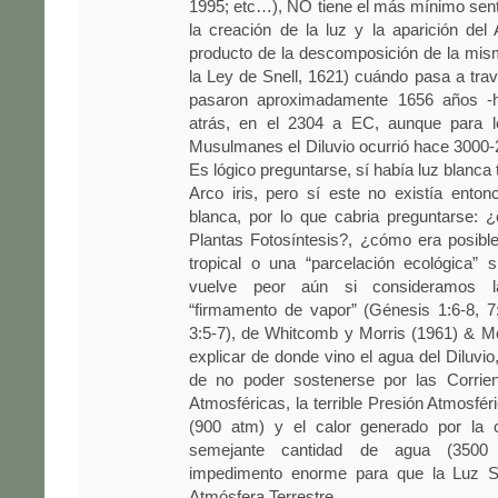
1995; etc…), NO tiene el más mínimo sent
la creación de la luz y la aparición del 
producto de la descomposición de la mis
la Ley de Snell, 1621) cuándo pasa a tra
pasaron aproximadamente 1656 años -
atrás, en el 2304 a EC, aunque para l
Musulmanes el Diluvio ocurrió hace 3000-
Es lógico preguntarse, sí había luz blanca
Arco iris, pero sí este no existía ento
blanca, por lo que cabria preguntarse: 
Plantas Fotosíntesis?, ¿cómo era posibl
tropical o una “parcelación ecológica” 
vuelve peor aún si consideramos la
“firmamento de vapor” (Génesis 1:6-8, 7:
3:5-7), de Whitcomb y Morris (1961) & Mo
explicar de donde vino el agua del Diluvio
de no poder sostenerse por las Corrie
Atmosféricas, la terrible Presión Atmosfér
(900 atm) y el calor generado por la 
semejante cantidad de agua (3500
impedimento enorme para que la Luz So
Atmósfera Terrestre.