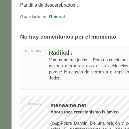
Pandilla de descerebrados…
Guardado en:
General
No hay comentarios por el momento ↓
Feb 5,
2007
Radikal
↓
Vamos no me jodas… Esto no puede ser 
quieran cerrar los ojos a las evidencias 
porqué le acusan de terrorista o impulso
Joder…
Feb 6,
2007
meneame.net
↓
Ahora toca creacionismo islámico…
{c&p}Pobre Darwin. De una religión y de