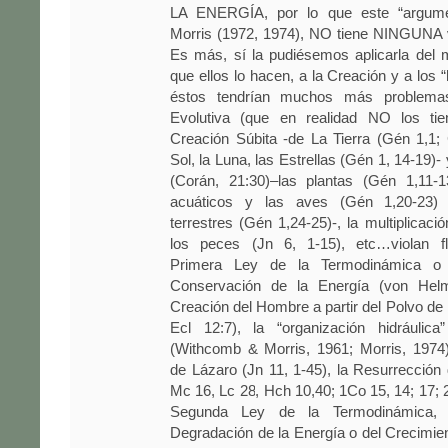
LA ENERGÍA, por lo que este “argume
Morris (1972, 1974), NO tiene NINGUNA va
Es más, sí la pudiésemos aplicarla del
que ellos lo hacen, a la Creación y a los 
éstos tendrían muchos más problema
Evolutiva (que en realidad NO los tie
Creación Súbita -de La Tierra (Gén 1,1; 
Sol, la Luna, las Estrellas (Gén 1, 14-19)-
(Corán, 21:30)–las plantas (Gén 1,11-1
acuáticos y las aves (Gén 1,20-23)
terrestres (Gén 1,24-25)-, la multiplicaci
los peces (Jn 6, 1-15), etc…violan fl
Primera Ley de la Termodinámica o 
Conservación de la Energía (von Helmh
Creación del Hombre a partir del Polvo de l
Ecl 12:7), la “organización hidráulica
(Withcomb & Morris, 1961; Morris, 1974)
de Lázaro (Jn 11, 1-45), la Resurrección 
Mc 16, Lc 28, Hch 10,40; 1Co 15, 14; 17; 2
Segunda Ley de la Termodinámica, P
Degradación de la Energía o del Crecimien