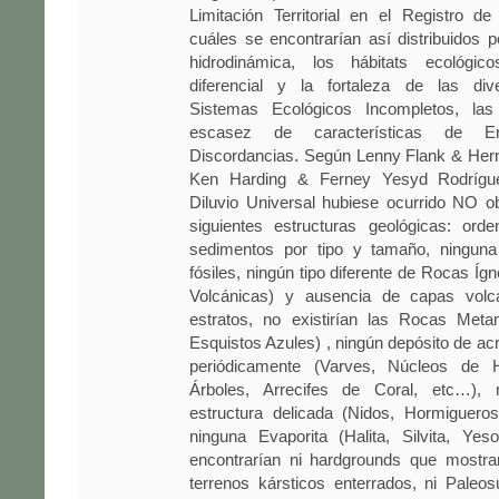
Limitación Territorial en el Registro de
cuáles se encontrarían así distribuidos po
hidrodinámica, los hábitats ecológico
diferencial y la fortaleza de las dive
Sistemas Ecológicos Incompletos, las 
escasez de características de E
Discordancias. Según Lenny Flank & Hern
Ken Harding & Ferney Yesyd Rodrígue
Diluvio Universal hubiese ocurrido NO o
siguientes estructuras geológicas: ord
sedimentos por tipo y tamaño, ninguna
fósiles, ningún tipo diferente de Rocas Íg
Volcánicas) y ausencia de capas volcá
estratos, no existirían las Rocas Metam
Esquistos Azules) , ningún depósito de a
periódicamente (Varves, Núcleos de Hi
Árboles, Arrecifes de Coral, etc…), 
estructura delicada (Nidos, Hormigueros
ninguna Evaporita (Halita, Silvita, Ye
encontrarían ni hardgrounds que mostraran
terrenos kársticos enterrados, ni Paleo