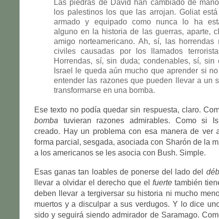
Las piedras de David han cambiado de mano
los palestinos los que las arrojan. Goliat está
armado y equipado como nunca lo ha est
alguno en la historia de las guerras, aparte, c
amigo norteamericano. Ah, sí, las horrendas
civiles causadas por los llamados terrorist
Horrendas, sí, sin duda; condenables, sí, sin
Israel le queda aún mucho que aprender si no
entender las razones que pueden llevar a un 
transformarse en una bomba.
Ese texto no podía quedar sin respuesta, claro. Co
bomba
tuvieran razones admirables. Como si Isr
creado. Hay un problema con esa manera de ver a 
forma parcial, sesgada, asociada con Sharón de la
a los americanos se les asocia con Bush. Simple.
Esas ganas tan loables de ponerse del lado del
déb
llevar a olvidar el derecho que el
fuerte
también tiene
deben llevar a tergiversar su historia ni mucho meno
muertos y a disculpar a sus verdugos. Y lo dice u
sido y seguirá siendo admirador de Saramago. Como