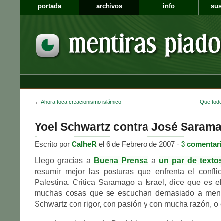
portada
archivos
info
sus
←
Ahora toca creacionismo islámico
Que todo
Yoel Schwartz contra José Saram
Escrito por
CalheR
el 6 de Febrero de 2007 ·
3 comentar
Llego gracias a
Buena Prensa
a
un par de texto
resumir mejor las posturas que enfrenta el conflic
Palestina. Critica Saramago a Israel, dice que es e
muchas cosas que se escuchan demasiado a menu
Schwartz con rigor, con pasión y con mucha razón, o 