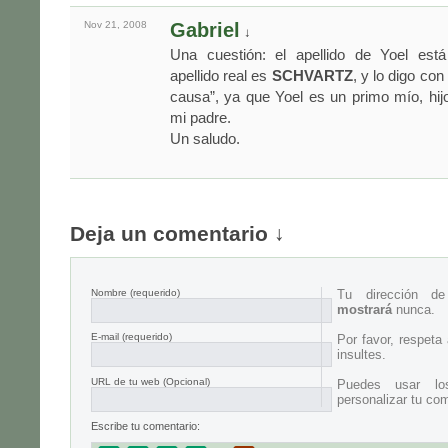
Nov 21,
2008
Gabriel
↓
Una cuestión: el apellido de Yoel está
apellido real es
SCHVARTZ
, y lo digo co
causa”, ya que Yoel es un primo mío, hi
mi padre.
Un saludo.
Deja un comentario ↓
Nombre
(requerido)
Tu dirección d
mostrará
nunca.
E-mail
(requerido)
Por favor, respeta
insultes.
URL de tu web (Opcional)
Puedes usar lo
personalizar tu com
Escribe tu comentario: