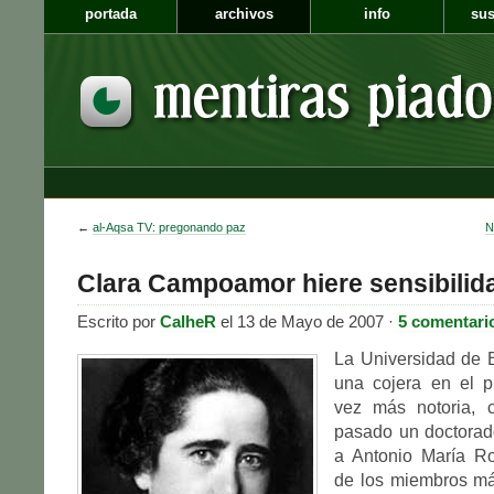
portada
archivos
info
sus
←
al-Aqsa TV: pregonando paz
N
Clara Campoamor hiere sensibilid
Escrito por
CalheR
el 13 de Mayo de 2007 ·
5 comentari
La Universidad de B
una cojera en el 
vez más notoria, 
pasado un doctora
a Antonio María R
de los miembros m