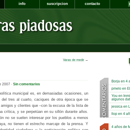
info
suscripcion
contacto
Varas de medir
→
Borja en 4 
e 2007 ·
Sin comentarios
pmelo en El
olítica municipal es, en demasiadas ocasiones, un
You en Inmi
algunos dat
s del tres al cuarto, caciques de otra época que se
amigos y clientes que –con la excusa de la lista de
jessica en 
a crítica, y se perpetúan en su sillón durante años.
llop en 4 a
n no se suelen interesar por los pueblos a menos
ya, no tienen el estrecho marcaje de la prensa. Y
4 años de 
entidad ciudadana y la participación política son