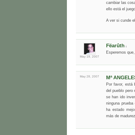
cambiar las cosa
ello está el jueg
A ver si cunde e
Fëarûth
↓
Esperemos que, s
May 19,
2007
May 28,
2007
Mª ANGELE
Por favor, está 
del pueblo pero 
se han ido inven
ninguna prueba 
ha estado mejo
más de madurez 