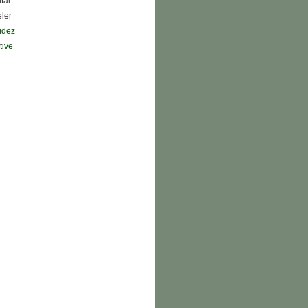
tal
eler
didez
tive