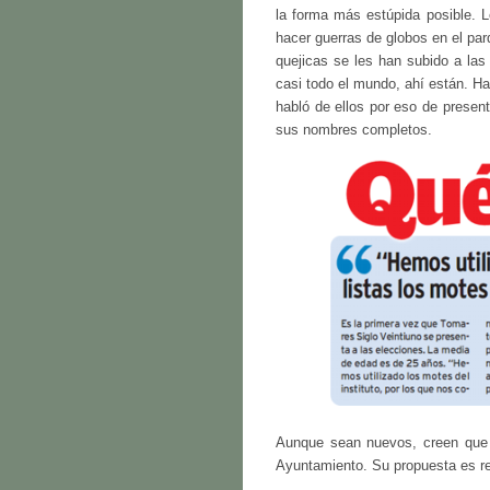
la forma más estúpida posible. Les
hacer guerras de globos en el pa
quejicas se les han subido a las
casi todo el mundo, ahí están. Ha
habló de ellos por eso de presen
sus nombres completos.
Aunque sean nuevos, creen que 
Ayuntamiento. Su propuesta es re