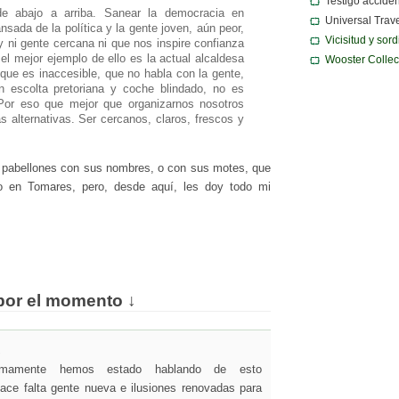
Testigo acciden
e abajo a arriba. Sanear la democracia en
Universal Trav
sada de la política y la gente joven, aún peor,
Vicisitud y sor
 ni gente cercana ni que nos inspire confianza
el mejor ejemplo de ello es la actual alcaldesa
Wooster Collec
ue es inaccesible, que no habla con la gente,
 escolta pretoriana y coche blindado, no es
 Por eso que mejor que organizarnos nosotros
 alternativas. Ser cercanos, claros, frescos y
r pabellones con sus nombres, o con sus motes, que
 en Tomares, pero, desde aquí, les doy todo mi
por el momento ↓
↓
imamente hemos estado hablando de esto
ace falta gente nueva e ilusiones renovadas para