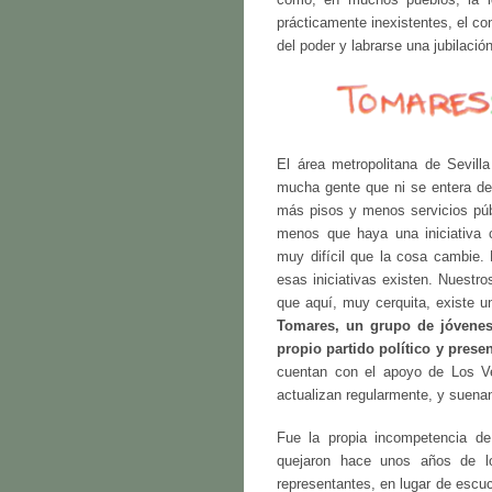
prácticamente inexistentes, el con
del poder y labrarse una jubilació
El área metropolitana de Sevilla
mucha gente que ni se entera d
más pisos y menos servicios públ
menos que haya una iniciativa 
muy difícil que la cosa cambie.
esas iniciativas existen. Nuest
que aquí, muy cerquita, existe 
Tomares, un grupo de jóvenes
propio partido político y prese
cuentan con el apoyo de Los Ve
actualizan regularmente, y suenan
Fue la propia incompetencia de
quejaron hace unos años de lo
representantes, en lugar de escuc