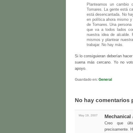
Planteamos un cambio d
Tomares. La gente está can
está desencantada. No hay
en política ahora mismo y 
de Tomares. Una persona q
que va a todos lados con
nuestra idea de alcalde.
mismos y plantear nuestras
trabajar. No hay más.
Si lo consiguieran deberían hace
suena más cercano. Yo no voto
apoyo.
Guardado en:
General
No hay comentarios 
May 19,
2007
Mechanical
Creo que últ
precisamente. H