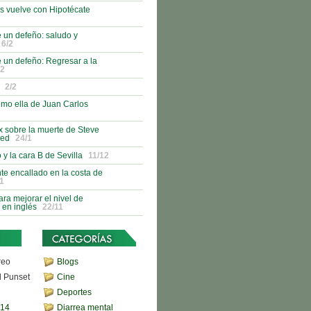
s vuelve con Hipotécate
 un defeño: saludo y
6/2
 un defeño: Regresar a la
/2
2/2
como ella de Juan Carlos
 sobre la muerte de Steve
red
24/1
 y la cara B de Sevilla
11/12
nte encallado en la costa de
1
ra mejorar el nivel de
 en inglés
22/11
reo
Blogs
d Punset
Cine
Deportes
,14
Diarrea mental