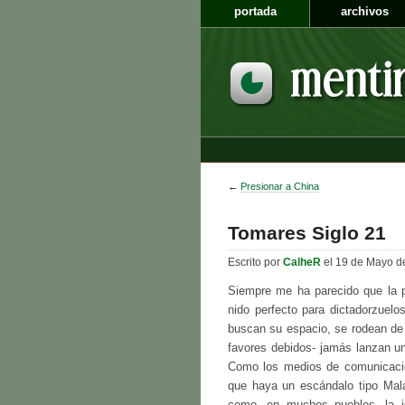
portada
archivos
←
Presionar a China
Tomares Siglo 21
Escrito por
CalheR
el 19 de Mayo d
Siempre me ha parecido que la p
nido perfecto para dictadorzuelo
buscan su espacio, se rodean de 
favores debidos- jamás lanzan un
Como los medios de comunicació
que haya un escándalo tipo Mala
como, en muchos pueblos, la id