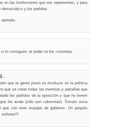
s en las instituciones que nos representan, y para
o democrático y los partidos.
l ejemplo.
i lo consiguen, el poder no los corrompa.
S
↓
bien que la gente joven se involucre en la política
no que se crean todas las mentiras y patrañas que
tado los partidos de la oposición y que no tienen
que los avale (sólo son calumnias). Tomars unca
r que con este esquipo de gobierno. Un poquito
señores!!!