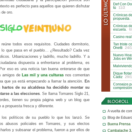
Def Con Do
texto es perfecto para aquellos que quieren disfrutar
tú
11/2
n de oro.
Crónicas de
propuesta.
Crónicas de
escuela.
6
Casino real
Tan triste 
 reúne todos esos requisitos. Ciudades dormitorio,
Onetti
24/1
e lo que pasa en el pueblo… ¿Resultado? Cada vez
Nuevo Hoax
icos. Urbanizaciones y ladrillo, mucho ladrillo. Y a
Jobs en Wi
ciudadana dispuesta a enfrentarse al problema, es
Malviviendo
 Por eso es una noticia tan buena enterarse de que
Dique flota
ros amigos de
Las mil y una culturas
nos comentan
Cádiz
29/1
una que ya está empezando a llamar la atención.
En
Consejos pa
 hartos de su alcaldesa ha decidido montar su
compresión
ntarse a las elecciones
. Se llama Tomares Siglo 21,
rdes, tienen su propia página web y un blog que
 a propuesta fresca y diferente.
A vuelta de cor
Blog de Eduar
 los políticos de su pueblo lo que los lanzó. Se
s abusos policiales en Tomares, y sus electos
Buena Prensa
harlos y subsanar el problema, fueron a por ellos de
Cambalache 3