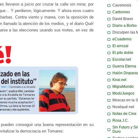
 llevaron a juicio por cruzar la calle sin mirar, por
Caosmosis
rque… Y perdieron, lógicamente. Y ahora esos cuatro
Cartoones
 barbas. Contra viento y marea, con la oposición de
David Bravo
n llamado la atención de los medios, y el diario Qué!
Diario a Borbo
tarse a las elecciones usando sus motes, en vez de
Disculpen las 
eCuaderno
El arrozal
El pito doble
Escolar.net
Guerra Eterna
Halón Dispara
Kirai.net
MigraMundo
ModoJuegos
Moscas en la 
Noséqué.net
Notas de Cine
Rosa J.C.
pueden conseguir una buena representación en su
Sin Futuro y Si
vitalizar la democracia en Tomares:
Duro