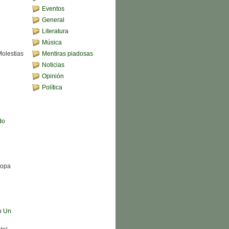
Eventos
General
Literatura
Música
Molestias
Mentiras piadosas
Noticias
Opinión
Política
do
Sopa
n Un