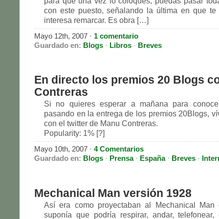
para que una vez lo coloques, puedas pasar tod
con este puesto, señalando la última en que te
interesa remarcar. Es obra […]
Mayo 12th, 2007
·
1 comentario
Guardado en:
Blogs
·
Libros
·
Breves
En directo los premios 20 Blogs 
Contreras
Si no quieres esperar a mañana para conoce
pasando en la entrega de los premios 20Blogs, vív
con el twitter de Manu Contreras.
Popularity: 1% [?]
Mayo 10th, 2007
·
4 Comentarios
Guardado en:
Blogs
·
Prensa
·
España
·
Breves
·
Inter
Mechanical Man versión 1928
Así era como proyectaban al Mechanical Man d
suponía que podría respirar, andar, telefonear,