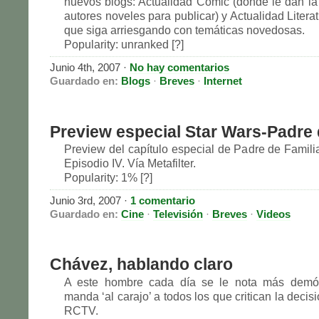
nuevos blogs: Actualidad Comic (donde le dan la
autores noveles para publicar) y Actualidad Litera
que siga arriesgando con temáticas novedosas.
Popularity: unranked [?]
Junio 4th, 2007
·
No hay comentarios
Guardado en:
Blogs
·
Breves
·
Internet
Preview especial Star Wars-Padre 
Preview del capítulo especial de Padre de Famili
Episodio IV. Vía Metafilter.
Popularity: 1% [?]
Junio 3rd, 2007
·
1 comentario
Guardado en:
Cine
·
Televisión
·
Breves
·
Videos
Chávez, hablando claro
A este hombre cada día se le nota más demó
manda ‘al carajo’ a todos los que critican la decisi
RCTV.