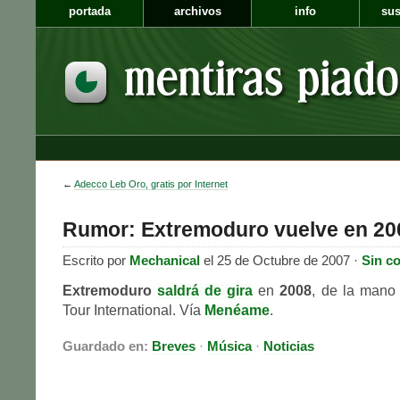
portada
archivos
info
sus
←
Adecco Leb Oro, gratis por Internet
Rumor: Extremoduro vuelve en 20
Escrito por
Mechanical
el 25 de Octubre de 2007 ·
Sin c
Extremoduro
saldrá de gira
en
2008
, de la mano
Tour International. Vía
Menéame
.
Guardado en:
Breves
·
Música
·
Noticias