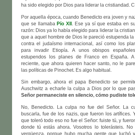
ha sido elegido por Dios para liderar la cristiandad. 
Por aquella época, cuando Benedicto era joven y na
que se llamaba
Pío XII
. Ese ya sí que estaba en s
razón: Dios ya lo había elegido para liderar la cristia
que a aquel hombre de Dios le pareció estupenda la 
contra el judaísmo internacional, así como los pl
para invadir Etiopía. A unos obispos españoles
estupendos los planes de Franco en España. A
reciente, que ahora quieren hacer santo, no le pa
las políticas de Pinochet. Es algo habitual.
Sin embargo, ahora el papa Benedicto se permite
Auschwitz a echarle la culpa a Dios por lo que pasó 
Señor permaneciste en silencio, cómo pudiste tol
No, Benedicto. La culpa no fue del Señor. La c
buscarla, fue de los nazis, que fueron los artífices.
que toleró todo eso no fue el Señor: fuiste tú, y fuer
donde tú estás ahora. Vosotros lo tolerásteis. No
vergüenza, porque hubo mucha gente que luchó y