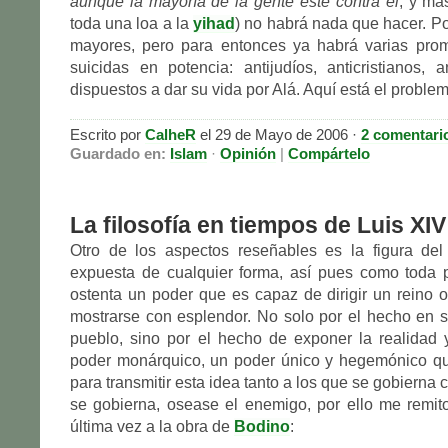
aunque la mayoría de la gente esté contra él
; y má
toda una loa a la
yihad
) no habrá nada que hacer. P
mayores, pero para entonces ya habrá varias pr
suicidas en potencia: antijudíos, anticristianos, a
dispuestos a dar su vida por Alá. Aquí está el problem
Escrito por
CalheR
el 29 de Mayo de 2006 ·
2 comentari
Guardado en:
Islam
·
Opinión
|
Compártelo
La filosofía en tiempos de Luis XIV 
Otro de los aspectos reseñables es la figura del
expuesta de cualquier forma, así pues como toda 
ostenta un poder que es capaz de dirigir un reino
mostrarse con esplendor. No solo por el hecho en s
pueblo, sino por el hecho de exponer la realidad y
poder monárquico, un poder único y hegemónico qu
para transmitir esta idea tanto a los que se gobierna
se gobierna, osease el enemigo, por ello me remit
última vez a la obra de
Bodino
: