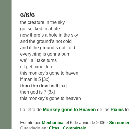
6/6/6
the creature in the sky
got sucked in ahole
now there’s a hole in the sky
and the ground’s not cold
and if the ground’s not cold
everything is gonna burn
we’ll all take turns
i’ll get mine, too
this monkey’s gone to haven
if man is 5 [3x]
then the devil is 6
[5x]
then god is 7 [3x]
this monkey’s gone to heaven
La letra de
Monkey gone to Heaven
de los
Pixies
lo
Escrito por
Mechanical
el 6 de Junio de 2006 ·
Sin comen
Guardado en:
Citas
|
Compártelo