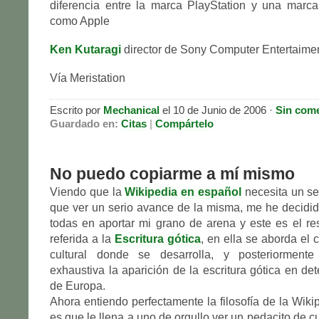
diferencia entre la marca PlayStation y una marc
como Apple
Ken Kutaragi
director de Sony Computer Entertaimen
Vía Meristation
Escrito por
Mechanical
el 10 de Junio de 2006 ·
Sin come
Guardado en:
Citas
|
Compártelo
No puedo copiarme a mí mismo
Viendo que la
Wikipedia en español
necesita un se
que ver un serio avance de la misma, me he decidi
todas en aportar mi grano de arena y este es el re
referida a la
Escritura gótica
, en ella se aborda el c
cultural donde se desarrolla, y posteriormen
exhaustiva la aparición de la escritura gótica en de
de Europa.
Ahora entiendo perfectamente la filosofía de la Wiki
es que le llena a uno de orgullo ver un pedacito de c