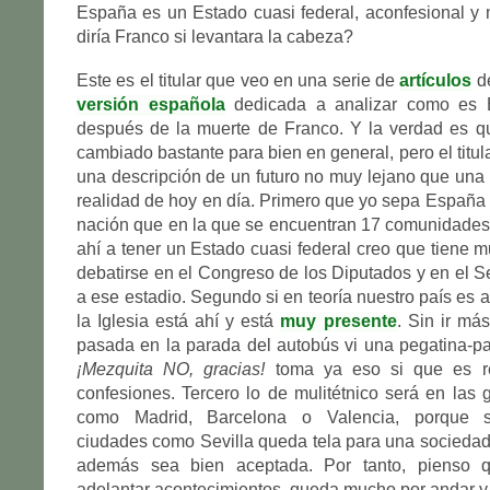
España es un Estado cuasi federal, aconfesional y 
diría Franco si levantara la cabeza?
Este es el titular que veo en una serie de
artículos
d
versión española
dedicada a analizar como es
después de la muerte de Franco. Y la verdad es q
cambiado bastante para bien en general, pero el titu
una descripción de un futuro no muy lejano que una
realidad de hoy en día. Primero que yo sepa España
nación que en la que se encuentran 17 comunidades
ahí a tener un Estado cuasi federal creo que tiene m
debatirse en el Congreso de los Diputados y en el S
a ese estadio. Segundo si en teoría nuestro país es 
la Iglesia está ahí y está
muy presente
. Sin ir má
pasada en la parada del autobús vi una pegatina-pa
¡Mezquita NO, gracias!
toma ya eso si que es re
confesiones. Tercero lo de mulitétnico será en las
como Madrid, Barcelona o Valencia, porque s
ciudades como Sevilla queda tela para una sociedad 
además sea bien aceptada. Por tanto, pienso
adelantar acontecimientos, queda mucho por andar y 