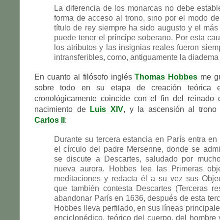
La diferencia de los monarcas no debe establ
forma de acceso al trono, sino por el modo de
título de rey siempre ha sido augusto y el má
puede tener el príncipe soberano. Por esta caus
los atributos y las insignias reales fueron sie
intransferibles, como, antiguamente la diadema y
En cuanto al filósofo inglés
Thomas Hobbes
me gu
sobre todo en su etapa de creación teórica 
cronológicamente coincide con el fin del reinado
nacimiento de
Luis XIV
, y la ascensión al trono
Carlos II
:
Durante su tercera estancia en París entra en
el círculo del padre Mersenne, donde se admi
se discute a Descartes, saludado por muc
nueva aurora. Hobbes lee las Primeras obj
meditaciones y redacta él a su vez sus Objec
que también contesta Descartes (Terceras res
abandonar París en 1636, después de esta terc
Hobbes lleva perfilado, en sus líneas principal
enciclopédico, teórico del cuerpo, del hombre 