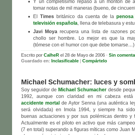
Y un completísimo repaso a un montón de a
tomar notas de mil maneras (bueno, de cincuen
El
Times
británico da cuenta de la
penosa 
televisión española
, llena de telebasura y est
Javi Moya
recupera una lista de razones p
chollo ser hombre. Lo mejor es que la may
(tómese con el humor con que debe tomarse…)
Escrito por
CalheR
el 28 de Mayo de 2006 ·
Sin comenta
Guardado en:
Inclasificable
|
Compártelo
Michael Schumacher: luces y som
Soy seguidor de
Michael Schumacher
desde peque
1992, aunque con claridad en mi cabeza está s
accidente mortal
de Aytor Senna (una auténtica l
será olvidada) en Imola 1994, y siempre ha sido
buenas actuaciones y por sus polémicas dentro y f
Actualmente es el piloto en activo que más campe
(7 en total) superando a figuras míticas como Juan 