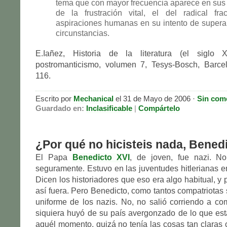
tema que con mayor frecuencia aparece en sus
de la frustración vital, el del radical fr
aspiraciones humanas en su intento de supera
circunstancias.
E.Iañez, Historia de la literatura (el siglo 
postromanticismo, volumen 7, Tesys-Bosch, Barce
116.
Escrito por
Mechanical
el 31 de Mayo de 2006 ·
Sin com
Guardado en:
Inclasificable
|
Compártelo
¿Por qué no hicisteis nada, Bened
El Papa
Benedicto XVI
, de joven, fue nazi. No
seguramente. Estuvo en las juventudes hitlerianas e
Dicen los historiadores que eso era algo habitual, y
así fuera. Pero Benedicto, como tantos compatriotas 
uniforme de los nazis. No, no salió corriendo a com
siquiera huyó de su país avergonzado de lo que es
aquél momento, quizá no tenía las cosas tan claras