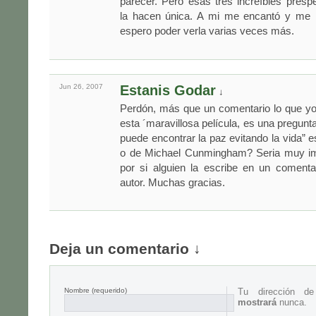
parecer. Pero esas tres increíbles prespe
la hacen única. A mi me encantó y me 
espero poder verla varias veces más.
Jun 26,
2007
Estanis Godar
↓
Perdón, más que un comentario lo que yo
esta ´maravillosa película, es una pregunt
puede encontrar la paz evitando la vida” e
o de Michael Cunmingham? Seria muy im
por si alguien la escribe en un coment
autor. Muchas gracias.
Deja un comentario ↓
Nombre
(requerido)
Tu dirección d
mostrará
nunca.