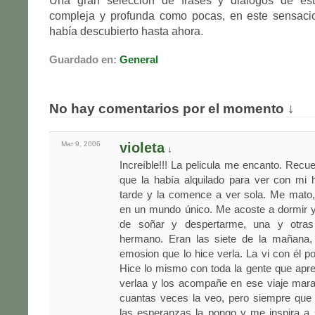
Una gran selección de frases y diálogos de est
compleja y profunda como pocas, en este sensaci
había descubierto hasta ahora.
Guardado en:
General
No hay comentarios por el momento ↓
Mar 9,
2006
violeta
↓
Increíble!!! La pelicula me encanto. Rec
que la había alquilado para ver con mi 
tarde y la comence a ver sola. Me mato,
en un mundo único. Me acoste a dormir y
de soñar y despertarme, una y otras
hermano. Eran las siete de la mañana, 
emosion que lo hice verla. La vi con él
Hice lo mismo con toda la gente que aprec
verlaa y los acompañe en ese viaje mara
cuantas veces la veo, pero siempre que 
las esperanzas la pongo y me inspira a 