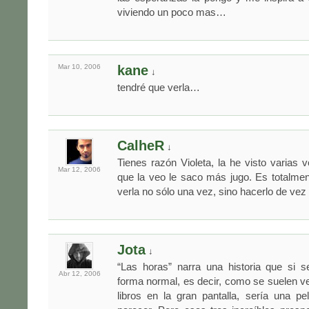
viviendo un poco mas…
Mar 10,
2006
kane
↓
tendré que verla…
CalheR
↓
Tienes razón Violeta, la he visto varias
Mar 12,
2006
que la veo le saco más jugo. Es totalme
verla no sólo una vez, sino hacerlo de vez
Jota
↓
“Las horas” narra una historia que si 
Abr 12,
2006
forma normal, es decir, como se suelen ve
libros en la gran pantalla, sería una p